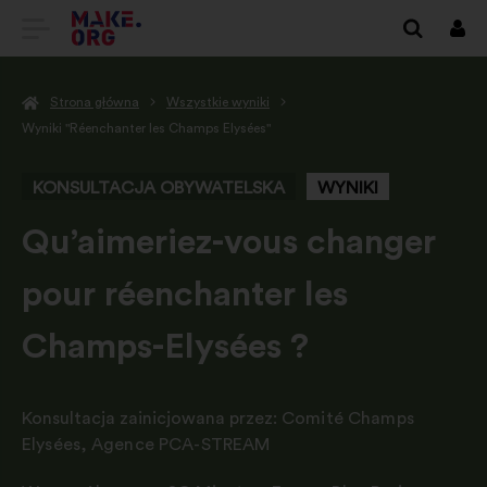
IDŹ
Zalo
się
DO
Strona główna
Wszystkie wyniki
STRONY
Wyniki "Réenchanter les Champs Elysées"
GŁÓWNEJ
KONSULTACJA OBYWATELSKA
WYNIKI
MAKE.ORG
-
Qu’aimeriez-vous changer
pour réenchanter les
Champs-Elysées ?
Konsultacja zainicjowana przez:
Comité Champs
Elysées
,
Agence PCA-STREAM