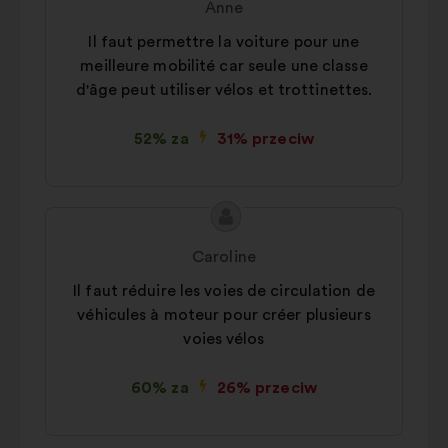
Anne
Il faut permettre la voiture pour une
meilleure mobilité car seule une classe
d'âge peut utiliser vélos et trottinettes.
52% za
31% przeciw
Treść
Propozycja:
propozycji:
Caroline
Il faut réduire les voies de circulation de
véhicules à moteur pour créer plusieurs
voies vélos
60% za
26% przeciw