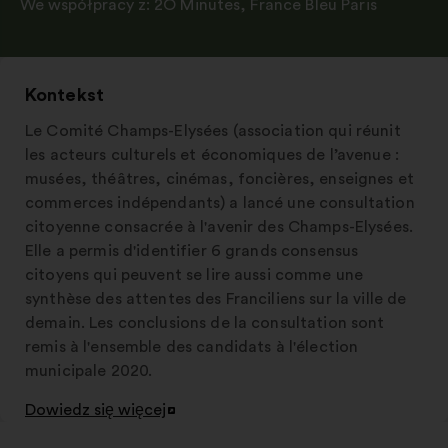
We współpracy z:
2O Minutes
,
France Bleu Paris
Kontekst
Le Comité Champs-Elysées (association qui réunit
les acteurs culturels et économiques de l’avenue :
musées, théâtres, cinémas, foncières, enseignes et
commerces indépendants) a lancé une consultation
citoyenne consacrée à l'avenir des Champs-Elysées.
Elle a permis d'identifier 6 grands consensus
citoyens qui peuvent se lire aussi comme une
synthèse des attentes des Franciliens sur la ville de
demain. Les conclusions de la consultation sont
remis à l'ensemble des candidats à l'élection
municipale 2020.
Dowiedz się więcej
Otwieranie
w