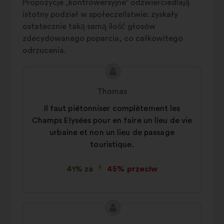
pozwalające wzbogacić analizę
Propozycje „kontrowersyjne” odzwierciedlają
naszych konsultacji obywatelskich
istotny podział w społeczeństwie: zyskały
w sposób zagregowany
ostatecznie taką samą ilość głosów
zdecydowanego poparcia, co całkowitego
Sieci społecznościowe :
pliki
odrzucenia.
cookie służące zwiększeniu
naszego oddziaływania dzięki
Treść
Propozycja:
sieciom społecznościowym
propozycji:
Thomas
Il faut piétonniser complètement les
Champs Elysées pour en faire un lieu de vie
urbaine et non un lieu de passage
touristique.
41% za
45% przeciw
Treść
Propozycja:
propozycji: