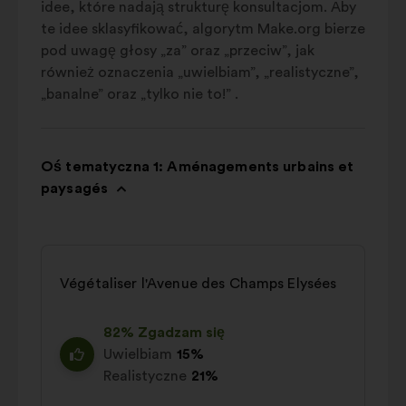
idee, które nadają strukturę konsultacjom. Aby
te idee sklasyfikować, algorytm Make.org bierze
pod uwagę głosy „za” oraz „przeciw”, jak
również oznaczenia „uwielbiam”, „realistyczne”,
„banalne” oraz „tylko nie to!” .
Oś tematyczna 1: Aménagements urbains et
paysagés
Végétaliser l'Avenue des Champs Elysées
82% Zgadzam się
Uwielbiam
15%
Realistyczne
21%