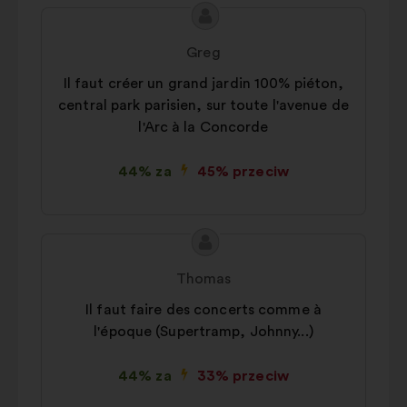
Treść
Propozycja:
propozycji:
Greg
Il faut créer un grand jardin 100% piéton,
central park parisien, sur toute l'avenue de
l'Arc à la Concorde
44% za
45% przeciw
Treść
Propozycja:
propozycji:
Thomas
Il faut faire des concerts comme à
l'époque (Supertramp, Johnny...)
44% za
33% przeciw