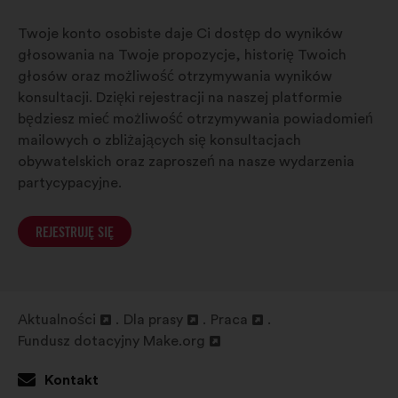
Twoje konto osobiste daje Ci dostęp do wyników
głosowania na Twoje propozycje, historię Twoich
głosów oraz możliwość otrzymywania wyników
konsultacji. Dzięki rejestracji na naszej platformie
będziesz mieć możliwość otrzymywania powiadomień
mailowych o zbliżających się konsultacjach
obywatelskich oraz zaproszeń na nasze wydarzenia
partycypacyjne.
REJESTRUJĘ SIĘ
Aktualności
Dla prasy
Praca
Otwieranie
Otwieranie
Otwieranie
Fundusz dotacyjny Make.org
w
Otwieranie
w
w
nowej
w
nowej
nowej
Kontakt
zakładce
nowej
zakładce
zakładce