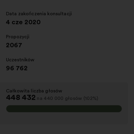
nowej
zakładce
Data zakończenia konsultacji
:
4 cze 2020
Propozycji
:
2067
Uczestników
:
96 762
Całkowita liczba głosów
:
448 432
na 440 000 głosów (102%)