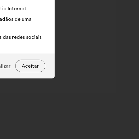
tio Internet
idadãos de uma
 das redes sociais
lizar
Aceitar
Solutions plébiscitées
olutions plébiscitées
valor em
o
percentagem
tion
30%
nnementale
gement
23%
tion
21%