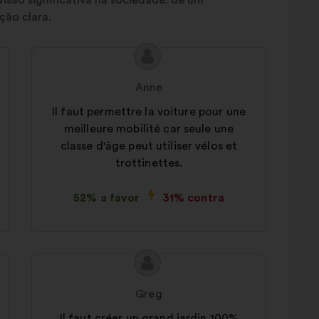
visão significativa na sociedade: de um
ção clara.
Conteúdo
Proposta
da
por:
Anne
proposta:
Il faut permettre la voiture pour une
meilleure mobilité car seule une
classe d'âge peut utiliser vélos et
trottinettes.
52% a favor
31% contra
Conteúdo
Proposta
da
por:
Greg
proposta:
Il faut créer un grand jardin 100%