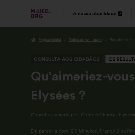
IR
A nossa atualidade
Abertura
PARA
num
A
Página inicial
Todos os resultados
Resultados de 
novo
PÁGINA
separador
INICIAL
CONSULTA AOS CIDADÃOS
OS RESUL
DO
-
Qu’aimeriez-vous
SÍTIO
Elysées ?
INTERNET
MAKE.ORG
Consulta iniciada por:
Comité Champs Elysées
Em parceria com:
2O Minutes
,
France Bleu Par