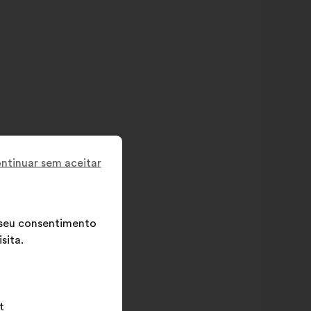
ntinuar sem aceitar
o seu consentimento
sita.
t