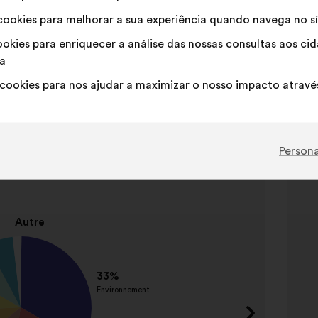
ookies para melhorar a sua experiência quando navega no sí
okies para enriquecer a análise das nossas consultas aos c
a
cookies para nos ajudar a maximizar o nosso impacto através
Elemento
Persona
s plébiscités
2
S
de
3
Apelid
Protec
enviro
Aména
urbain
Régula