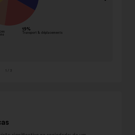
Aména
comme
Sancti
financi
Nouve
service
innova
Autre
1
/ 3
cas