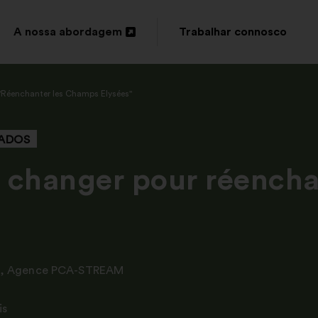
A nossa abordagem
Trabalhar connosco
Abertura
num
"Réenchanter les Champs Elysées"
novo
separador
TADOS
 changer pour réench
,
Agence PCA-STREAM
is