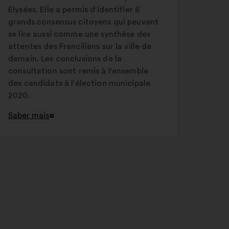
Elysées. Elle a permis d'identifier 6
grands consensus citoyens qui peuvent
se lire aussi comme une synthèse des
attentes des Franciliens sur la ville de
demain. Les conclusions de la
consultation sont remis à l'ensemble
des candidats à l'élection municipale
2020.
Saber mais
Abertura
num
novo
separador