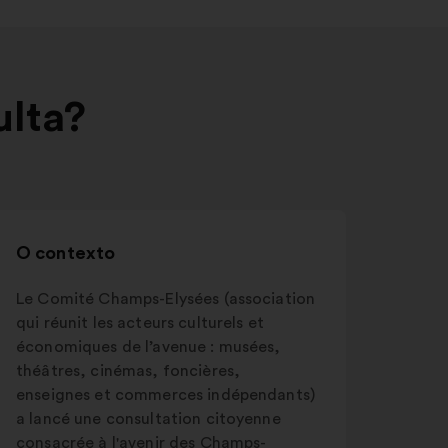
ulta?
O contexto
Le Comité Champs-Elysées (association
qui réunit les acteurs culturels et
économiques de l’avenue : musées,
théâtres, cinémas, foncières,
enseignes et commerces indépendants)
a lancé une consultation citoyenne
consacrée à l'avenir des Champs-