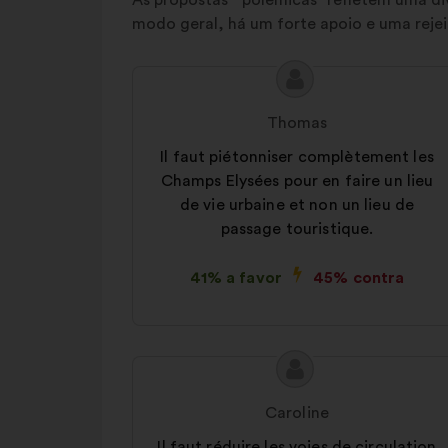
As propostas " polémicas" refletem uma di
modo geral, há um forte apoio e uma rejei
Conteúdo
Proposta
da
por:
Thomas
proposta:
Il faut piétonniser complètement les
Champs Elysées pour en faire un lieu
de vie urbaine et non un lieu de
passage touristique.
41% a favor
45% contra
Conteúdo
Proposta
da
por:
Caroline
proposta:
Il faut réduire les voies de circulation