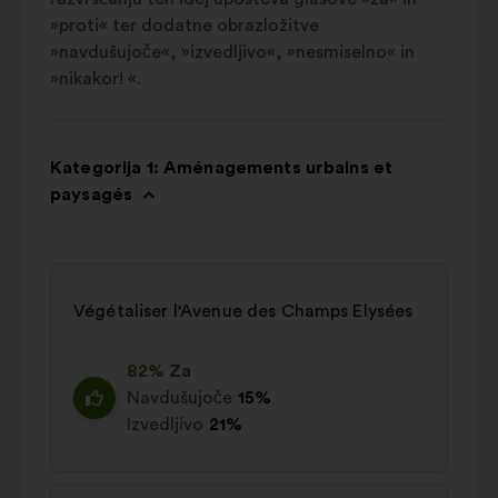
»proti« ter dodatne obrazložitve
»navdušujoče«, »izvedljivo«, »nesmiselno« in
»nikakor! «.
Kategorija 1: Aménagements urbains et
paysagés
Végétaliser l'Avenue des Champs Elysées
82% Za
Navdušujoče
15%
Izvedljivo
21%