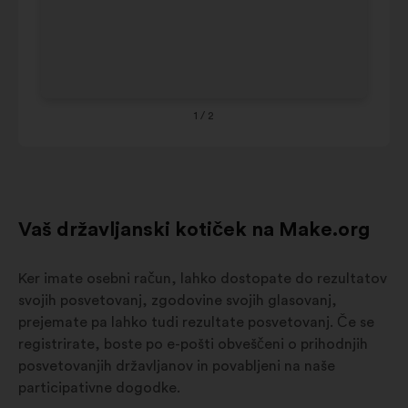
ans
45-
54
10%
18%
ans
55-
1
/ 2
64
14%
15%
ans
65
ans
23%
17%
et
Vaš državljanski kotiček na Make.org
plus
Ker imate osebni račun, lahko dostopate do rezultatov
svojih posvetovanj, zgodovine svojih glasovanj,
prejemate pa lahko tudi rezultate posvetovanj. Če se
registrirate, boste po e-pošti obveščeni o prihodnjih
posvetovanjih državljanov in povabljeni na naše
participativne dogodke.