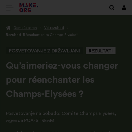
POJDI
Prij
NA
Domača stran
Vsi rezultati
DOMAČO
Rezultati "Réenchanter les Champs Elysées"
STRAN
POSVETOVANJE Z DRŽAVLJANI
REZULTATI
MAKE.ORG
-
Qu’aimeriez-vous changer
pour réenchanter les
Champs-Elysées ?
Posvetovanje na pobudo:
Comité Champs Elysées
,
Agence PCA-STREAM