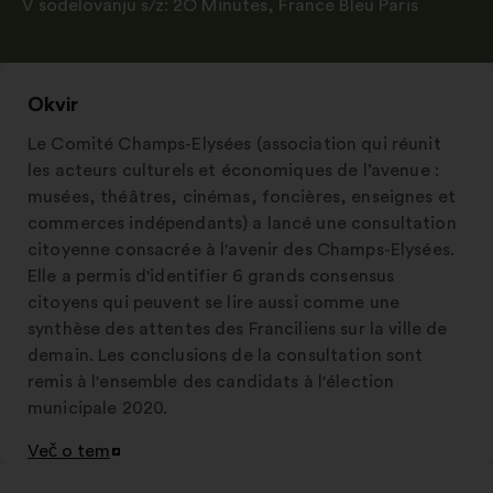
V sodelovanju s/z:
2O Minutes
,
France Bleu Paris
Okvir
Le Comité Champs-Elysées (association qui réunit
les acteurs culturels et économiques de l’avenue :
musées, théâtres, cinémas, foncières, enseignes et
commerces indépendants) a lancé une consultation
citoyenne consacrée à l'avenir des Champs-Elysées.
Elle a permis d'identifier 6 grands consensus
citoyens qui peuvent se lire aussi comme une
synthèse des attentes des Franciliens sur la ville de
demain. Les conclusions de la consultation sont
remis à l'ensemble des candidats à l'élection
municipale 2020.
Več o tem
Odpri
v