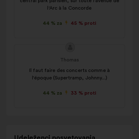
central park parisien, sur toute l'avenue de
l'Arc à la Concorde
44 % za
45 % proti
Vsebina
Predlog:
predloga:
Thomas
Il faut faire des concerts comme à
l'époque (Supertramp, Johnny...)
44 % za
33 % proti
Za
Udeleženci posvetovanja