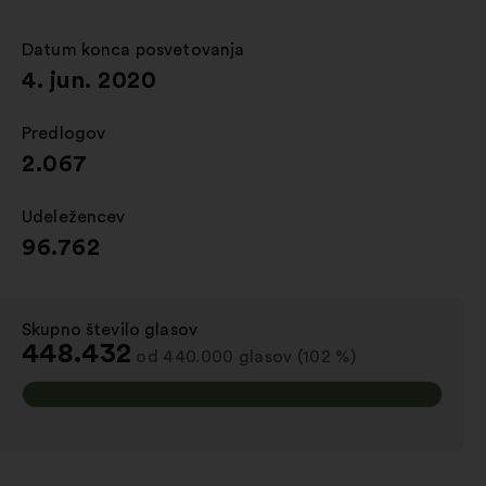
novem
zavihku
Datum konca posvetovanja
:
4. jun. 2020
Predlogov
:
2.067
Udeležencev
:
96.762
Skupno število glasov
:
448.432
od 440.000 glasov (102 %)