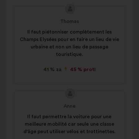
Vsebina
Predlog:
predloga:
Thomas
Il faut piétonniser complètement les
Champs Elysées pour en faire un lieu de vie
urbaine et non un lieu de passage
touristique.
41 % za
45 % proti
Vsebina
Predlog:
predloga:
Anne
Il faut permettre la voiture pour une
meilleure mobilité car seule une classe
d'âge peut utiliser vélos et trottinettes.