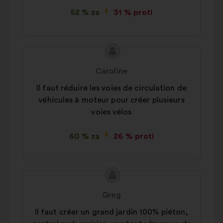
52 % za
31 % proti
Vsebina
Predlog:
predloga:
Caroline
Il faut réduire les voies de circulation de
véhicules à moteur pour créer plusieurs
voies vélos
60 % za
26 % proti
Vsebina
Predlog:
predloga:
Greg
Il faut créer un grand jardin 100% piéton,