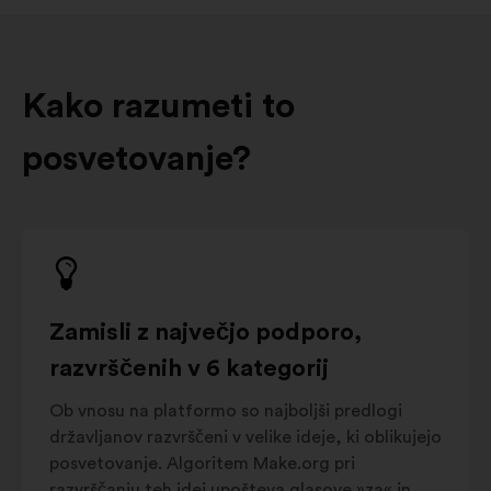
Kako razumeti to
posvetovanje?
Zamisli z največjo podporo,
razvrščenih v 6 kategorij
Ob vnosu na platformo so najboljši predlogi
državljanov razvrščeni v velike ideje, ki oblikujejo
posvetovanje. Algoritem Make.org pri
razvrščanju teh idej upošteva glasove »za« in