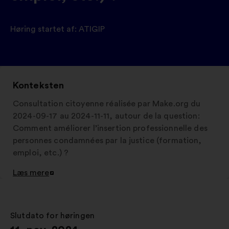
Høring startet af:
ATIGIP
Konteksten
Consultation citoyenne réalisée par Make.org du
2024-09-17 au 2024-11-11, autour de la question:
Comment améliorer l’insertion professionnelle des
personnes condamnées par la justice (formation,
emploi, etc.) ?
Læs mere
Åbnes
i
en
ny
Slutdato for høringen
:
fane