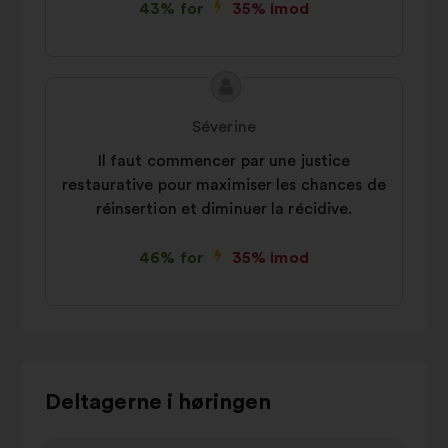
43% for
35% imod
Forslagets
Forslag
indhold:
fra:
Séverine
Il faut commencer par une justice
restaurative pour maximiser les chances de
réinsertion et diminuer la récidive.
46% for
35% imod
Brug
Deltagerne i høringen
kontrolknapperne
for