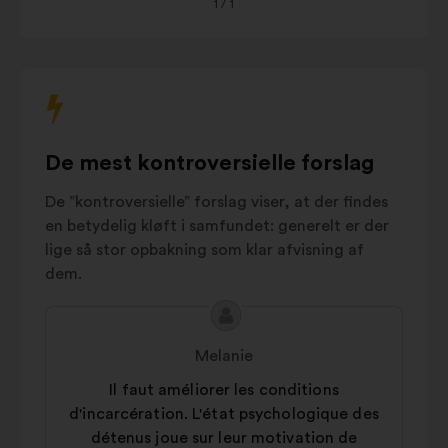
Politiques publiques
1
/ 1
11%
bruge
nedenstående
Partenariats et
10%
karrusel.
structures dédiées
Travail obligatoire
pendant la
8%
détention
De mest kontroversielle forslag
Incitations
5%
employeurs
De ”kontroversielle” forslag viser, at der findes
Autres
11%
en betydelig kløft i samfundet: generelt er der
lige så stor opbakning som klar afvisning af
dem.
Forslagets
Forslag
indhold:
fra:
Melanie
Il faut améliorer les conditions
d'incarcération. L'état psychologique des
détenus joue sur leur motivation de