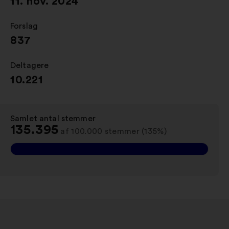
11. nov. 2024
Forslag
:
837
Deltagere
:
10.221
Samlet antal stemmer
:
135.395
af 100.000 stemmer (135%)