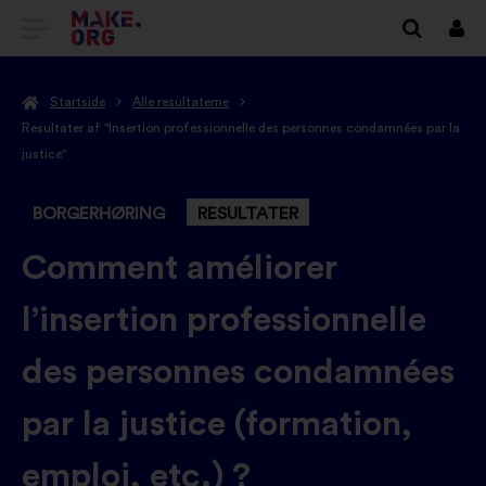
TILBAGE
Log
på
TIL
Startside
Alle resultaterne
MAKE.ORG’S
Resultater af "Insertion professionnelle des personnes condamnées par la
STARTSIDE
justice"
BORGERHØRING
RESULTATER
-
Comment améliorer
l’insertion professionnelle
des personnes condamnées
par la justice (formation,
emploi, etc.) ?