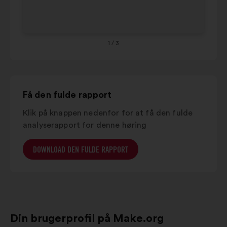
Provence-
Co
alpes-
8%
8%
côte
d'azur
1
/ 3
Grand est
7%
8%
Få den fulde rapport
Klik på knappen nedenfor for at få den fulde
analyserapport for denne høring
DOWNLOAD DEN FULDE RAPPORT
Din brugerprofil på Make.org