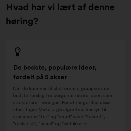
Hvad har vi lært af denne
høring?
De bedste, populære ideer,
fordelt på 5 akser
Når de kommer til platformen, grupperes de
bedste forslag fra borgerne i store idéer, som
strukturerer høringen. For at rangordne disse
idéer tager Make.org’s algoritme hensyn til
stemmerne "for" og "imod" samt "favorit",
"realistisk", "banal" og "slet ikke! ».