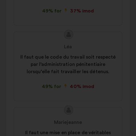
49% for
37% imod
Forslagets
Forslag
indhold:
fra:
Léa
Il faut que le code du travail soit respecté
par l’administration pénitentiaire
lorsqu’elle fait travailler les détenus.
49% for
40% imod
Forslagets
Forslag
indhold:
fra:
Mariejeanne
Il faut une mise en place de véritables