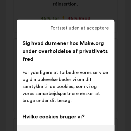
réinsertion.
45% for
45% imod
Fortsæt uden at acceptere
Forslagets
Forslag
Sig hvad du mener hos Make.org
indhold:
fra:
under overholdelse af privatlivets
Philippe
fred
Il faut des éducateurs en nombre suffisant,
plus important qu'aujourd'hui. Repenser les
For yderligere at forbedre vores service
prisons: plus d'activités et d'espace(9
og din oplevelse beder vi om dit
m2/pers)
samtykke til de cookies, som vi og
vores samarbejdspartnere ønsker at
46% for
41% imod
bruge under dit besøg.
Hvilke cookies bruger vi?
Forslagets
Forslag
Tekniske:
dvs. cookies, der er
indhold:
fra: