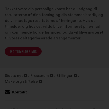
Takket være din personlige konto har du adgang til
resultaterne af dine forslag og din stemmehistorik, og
du vil modtage resultaterne af høringerne. Hvis du
tilmelder dig hos os, vil du blive informeret pr. e-mail
om kommende borgerhøringer, og du vil blive inviteret
til vores deltagerbaserede arrangementer.
JEG TILMELDER MIG
Sidste nyt
Presserum
Stillinger
Åbnes
Åbnes
Åbnes
Make.org stiftelse
i
Åbnes
i
i
en
i
en
en
Kontakt
ny
en
ny
ny
fane
ny
fane
fane
fane