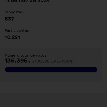
11 de nov de 2024
Propostas
:
837
Participantes
:
10.221
Número total de votos
:
135.395
em 100.000 votos (135%)