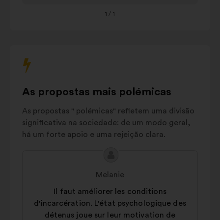
travail
tabulação
Politiques publiques
1
/ 1
11%
no
teclado
Partenariats et
10%
para
structures dédiées
interagir
Travail obligatoire
com
pendant la
8%
o
détention
carrossel
As propostas mais polémicas
Incitations
5%
abaixo.
employeurs
As propostas " polémicas" refletem uma divisão
Autres
11%
significativa na sociedade: de um modo geral,
há um forte apoio e uma rejeição clara.
Conteúdo
Proposta
da
por:
Melanie
proposta:
Il faut améliorer les conditions
d'incarcération. L'état psychologique des
détenus joue sur leur motivation de