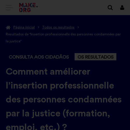
IR
Inici
sess
PARA
Página inicial
Todos os resultados
A
Resultados de "Insertion professionnelle des personnes condamnées par
PÁGINA
la justice"
INICIAL
CONSULTA AOS CIDADÃOS
OS RESULTADOS
DO
-
Comment améliorer
SÍTIO
l’insertion professionnelle
INTERNET
MAKE.ORG
des personnes condamnées
par la justice (formation,
emploi, etc.) ?