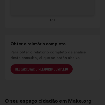
carrossel
Provence-
Co
abaixo.
alpes-
8%
8%
côte
d'azur
1
/ 3
Grand est
7%
8%
Obter o relatório completo
Para obter o relatório completo da análise
desta consulta, clique no botão abaixo
DESCARREGAR O RELATÓRIO COMPLETO
O seu espaço cidadão em Make.org