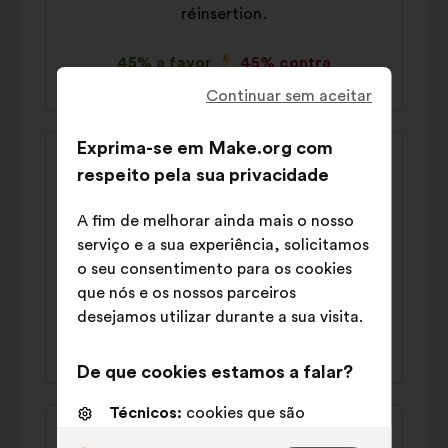
réinsertion.
45% a favor
45% contra
Continuar sem aceitar
Conteúdo
Proposta
Exprima-se em Make.org com
da
por:
respeito pela sua privacidade
Philippe
proposta:
Il faut des éducateurs en nombre suffisant,
A fim de melhorar ainda mais o nosso
plus important qu'aujourd'hui. Repenser les
serviço e a sua experiência, solicitamos
prisons: plus d'activités et d'espace(9
o seu consentimento para os cookies
m2/pers)
que nós e os nossos parceiros
desejamos utilizar durante a sua visita.
46% a favor
41% contra
De que cookies estamos a falar?
Técnicos:
cookies que são
Conteúdo
Proposta
essenciais para o funcionamento
da
por: