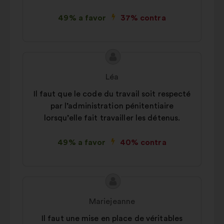
49% a favor
37% contra
Conteúdo
Proposta
da
por:
Léa
proposta:
Il faut que le code du travail soit respecté
par l’administration pénitentiaire
lorsqu’elle fait travailler les détenus.
49% a favor
40% contra
Conteúdo
Proposta
da
por:
Mariejeanne
proposta:
Il faut une mise en place de véritables