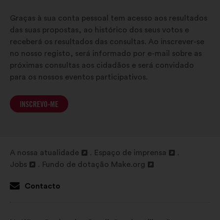
Graças à sua conta pessoal tem acesso aos resultados
das suas propostas, ao histórico dos seus votos e
receberá os resultados das consultas. Ao inscrever-se
no nosso registo, será informado por e-mail sobre as
próximas consultas aos cidadãos e será convidado
para os nossos eventos participativos.
INSCREVO-ME
A nossa atualidade
Espaço de imprensa
Abertura
Abertura
Jobs
Fundo de dotação Make.org
num
Abertura
Abertura
num
novo
num
num
novo
Contacto
separador
novo
novo
separador
separador
separador