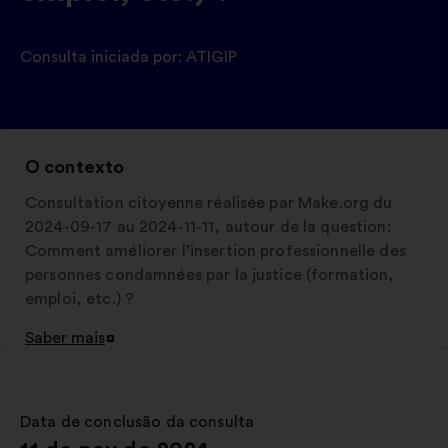
Consulta iniciada por:
ATIGIP
O contexto
Consultation citoyenne réalisée par Make.org du
2024-09-17 au 2024-11-11, autour de la question:
Comment améliorer l’insertion professionnelle des
personnes condamnées par la justice (formation,
emploi, etc.) ?
Saber mais
Abertura
num
novo
separador
Data de conclusão da consulta
: