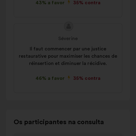
43% a favor
35% contra
Conteúdo
Proposta
da
por:
Séverine
proposta:
Il faut commencer par une justice
restaurative pour maximiser les chances de
réinsertion et diminuer la récidive.
46% a favor
35% contra
Utilizar
Os participantes na consulta
os
botões