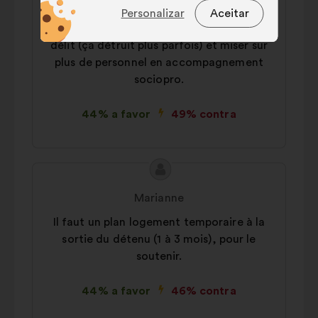
Charlotte
do sitio Internet
proposta:
Personalizar
Aceitar
Il faut éviter d'incarcérer pour du petit
Preferências:
cookies para
délit (ça détruit plus parfois) et miser sur
melhorar a sua experiência quando
plus de personnel en accompagnement
navega no sítio Internet
sociopro.
Estatísticos:
cookies para
enriquecer a análise das nossas
44% a favor
49% contra
consultas aos cidadãos de uma
forma agregada
Redes sociais:
cookies para nos
Conteúdo
Proposta
ajudar a maximizar o nosso
da
por:
Marianne
impacto através das redes sociais
proposta:
Il faut un plan logement temporaire à la
sortie du détenu (1 à 3 mois), pour le
soutenir.
44% a favor
46% contra