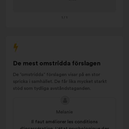
découverte
du
13%
interagera
travail
med
Politiques publiques
1
/ 1
11%
bildspelet
nedan.
Partenariats et
10%
structures dédiées
Travail obligatoire
pendant la
8%
détention
De mest omstridda förslagen
Incitations
5%
employeurs
De ”omstridda” förslagen visar på en stor
Autres
11%
spricka i samhället. De får lika mycket starkt
stöd som tydliga avståndstaganden.
Innehållet
Förslag
i
från:
Melanie
förslaget:
Il faut améliorer les conditions
d'incarcération. L'état psychologique des