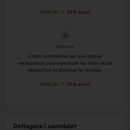
43% för
35% emot
Innehållet
Förslag
i
från:
Séverine
förslaget:
Il faut commencer par une justice
restaurative pour maximiser les chances de
réinsertion et diminuer la récidive.
46% för
35% emot
Använd
Deltagare i samrådet