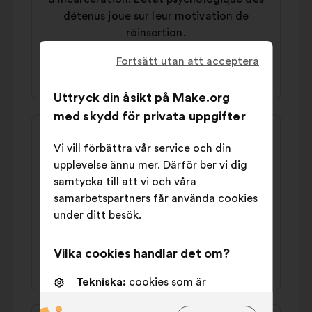
détenus joue sur leur motivation de
réinsertion.
Fortsätt utan att acceptera
45% för
45% emot
Uttryck din åsikt på Make.org
med skydd för privata uppgifter
Innehållet
Förslag
i
från:
Vi vill förbättra vår service och din
Philippe
förslaget:
upplevelse ännu mer. Därför ber vi dig
Il faut des éducateurs en nombre suffisant,
samtycka till att vi och våra
plus important qu'aujourd'hui. Repenser les
samarbetspartners får använda cookies
prisons: plus d'activités et d'espace(9
under ditt besök.
m2/pers)
Vilka cookies handlar det om?
46% för
41% emot
Tekniska:
cookies som är
nödvändiga för att webbsidan ska