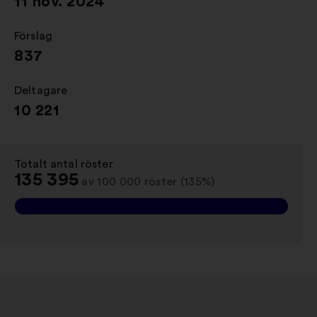
11 nov. 2024
Förslag
:
837
Deltagare
:
10 221
Totalt antal röster
:
135 395
av 100 000 röster (135%)