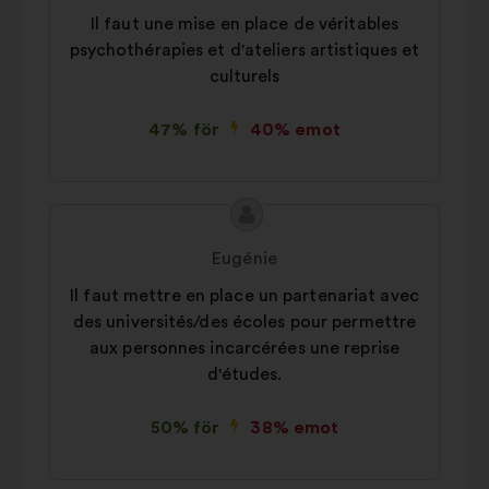
Il faut une mise en place de véritables
psychothérapies et d'ateliers artistiques et
culturels
47% för
40% emot
Innehållet
Förslag
i
från:
Eugénie
förslaget:
Il faut mettre en place un partenariat avec
des universités/des écoles pour permettre
aux personnes incarcérées une reprise
d'études.
50% för
38% emot