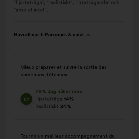
”hjärtefråga”, ”realistiskt”, ”intetsägande” och
”absolut inte! ”.
Huvudlinje 1: Parcours & suivi
Mieux préparer et suivre la sortie des
personnes détenues
78% Jag håller med
Hjärtefråga
14%
Realistiskt
24%
Fournir un meilleur accompagnement du