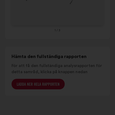
france
Ou
Provence-
Co
alpes-
8%
8%
côte
d'azur
1
/ 3
Grand est
7%
8%
Hämta den fullständiga rapporten
För att få den fullständiga analysrapporten för
detta samråd, klicka på knappen nedan
LADDA NER HELA RAPPORTEN