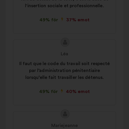
l'insertion sociale et professionnelle.
49% för
37% emot
Innehållet
Förslag
i
från:
Léa
förslaget:
Il faut que le code du travail soit respecté
par l’administration pénitentiaire
lorsqu’elle fait travailler les détenus.
49% för
40% emot
Innehållet
Förslag
i
från:
Mariejeanne
förslaget: