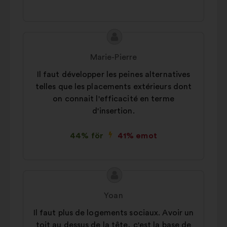
Innehållet
Förslag
i
från:
Marie-Pierre
förslaget:
Il faut développer les peines alternatives
telles que les placements extérieurs dont
on connait l'efficacité en terme
d'insertion.
44% för
41% emot
Innehållet
Förslag
i
från:
Yoan
förslaget:
Il faut plus de logements sociaux. Avoir un
toit au dessus de la tête, c'est la base de