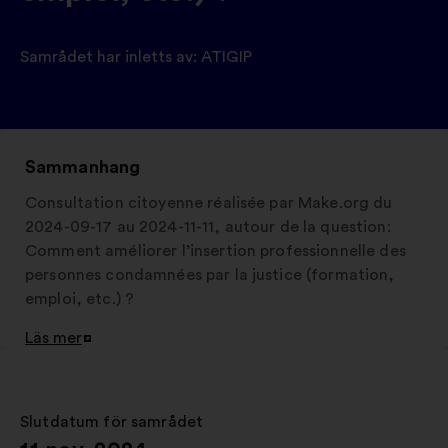
Samrådet har inletts av:
ATIGIP
Sammanhang
Consultation citoyenne réalisée par Make.org du
2024-09-17 au 2024-11-11, autour de la question:
Comment améliorer l’insertion professionnelle des
personnes condamnées par la justice (formation,
emploi, etc.) ?
Läs mer
Öppna
i
en
ny
Slutdatum för samrådet
:
flik