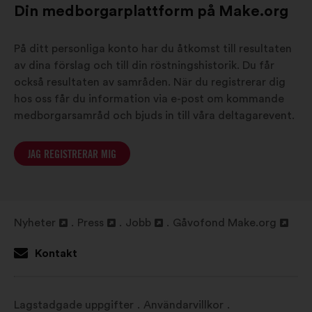
Din medborgarplattform på Make.org
På ditt personliga konto har du åtkomst till resultaten
av dina förslag och till din röstningshistorik. Du får
också resultaten av samråden. När du registrerar dig
hos oss får du information via e-post om kommande
medborgarsamråd och bjuds in till våra deltagarevent.
JAG REGISTRERAR MIG
Nyheter
Press
Jobb
Gåvofond Make.org
Öppna
Öppna
Öppna
Öppna
i
i
i
i
Kontakt
en
en
en
en
ny
ny
ny
ny
flik
flik
flik
flik
Lagstadgade uppgifter
Användarvillkor