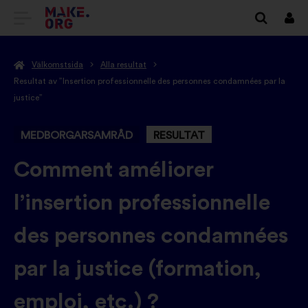
GÅ
Logg
in
TILL
Välkomstsida
Alla resultat
FÖRSTASIDAN
Resultat av ”Insertion professionnelle des personnes condamnées par la
FÖR
justice”
MAKE.ORG
MEDBORGARSAMRÅD
RESULTAT
-
Comment améliorer
l’insertion professionnelle
des personnes condamnées
par la justice (formation,
emploi, etc.) ?