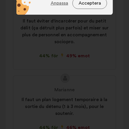
Innehållet
Förslag
fungera
Anpassa
Acceptera
i
från:
Preferenscookies:
Charlotte
cookies som
förslaget:
förbättrar din upplevelse när du
Il faut éviter d'incarcérer pour du petit
använder webbplatsen
délit (ça détruit plus parfois) et miser sur
plus de personnel en accompagnement
Statistik:
cookies som förbättrar
vår analys av medborgarsamråden
sociopro.
på ett sammanhållet sätt.
44% för
49% emot
Sociala medier:
cookies som
hjälper oss att förbättra vårt
genomslag tack vare sociala
Innehållet
medier
Förslag
i
från:
Marianne
förslaget:
Il faut un plan logement temporaire à la
sortie du détenu (1 à 3 mois), pour le
soutenir.
44% för
46% emot