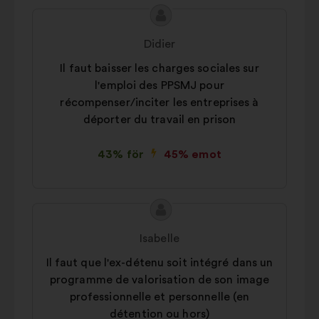
Innehållet
Förslag
i
från:
Didier
förslaget:
Il faut baisser les charges sociales sur
l'emploi des PPSMJ pour
récompenser/inciter les entreprises à
déporter du travail en prison
43% för
45% emot
Innehållet
Förslag
i
från:
Isabelle
förslaget:
Il faut que l'ex-détenu soit intégré dans un
programme de valorisation de son image
professionnelle et personnelle (en
détention ou hors)