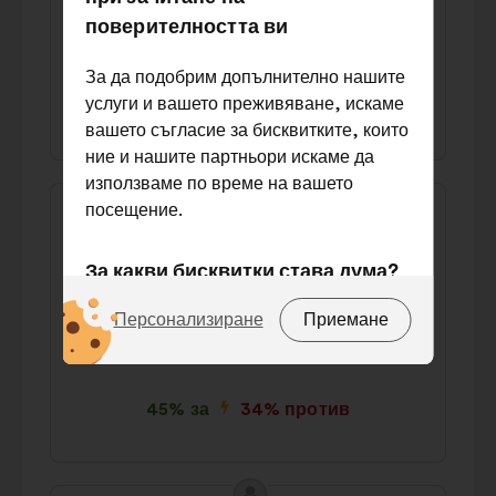
Il faut soutenir financièrement les citoyens
поверителността ви
dans l’achat de véhicules électriques et
augmenter les stations de recharge
За да подобрим допълнително нашите
услуги и вашето преживяване, искаме
44% за
37% против
вашето съгласие за бисквитките, които
ние и нашите партньори искаме да
използваме по време на вашето
Съдържание
Предложение
посещение.
на
от:
Pascal
предложението:
За какви бисквитки става дума?
Il faut interdire l'atterrissage et le
décollage de jets privés sur l'aéroport et
Техники:
бисквитки, които са от
Персонализиране
Приемане
l'aérodrome de Strasbourg (hors
съществено значение за
atterrissage d'urgence).
функционирането на сайта.
Преференции:
бисквитки за
45% за
34% против
подобряване на вашето
преживяване при сърфиране в
сайта.