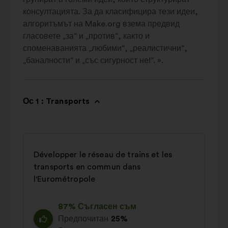
консултацията. За да класифицира тези идеи,
алгоритъмът на Make.org взема предвид
гласовете „за“ и „против“, както и
споменаванията „любими“, „реалистични“,
„баналности“ и „със сигурност не!”. ».
Ос 1 : Transports
Développer le réseau de trains et les
transports en commun dans
l'Eurométropole
87% Съгласен съм
Предпочитан
25%