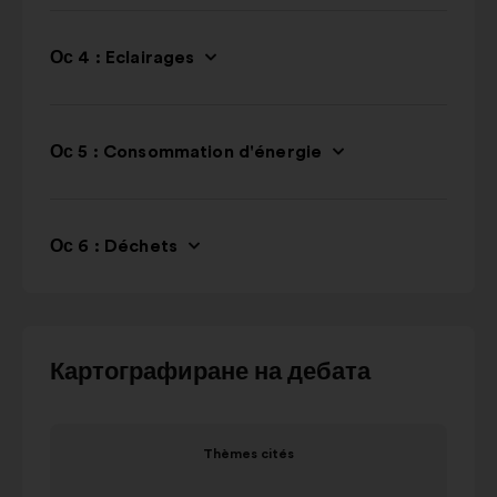
Ос 4 : Eclairages
Ос 5 : Consommation d'énergie
Ос 6 : Déchets
Използвайте
Картографиране на дебата
бутоните
за
Позиция
Пози
управление,
Thèmes cités
1
2
стрелките
Thèmes cités
от
от