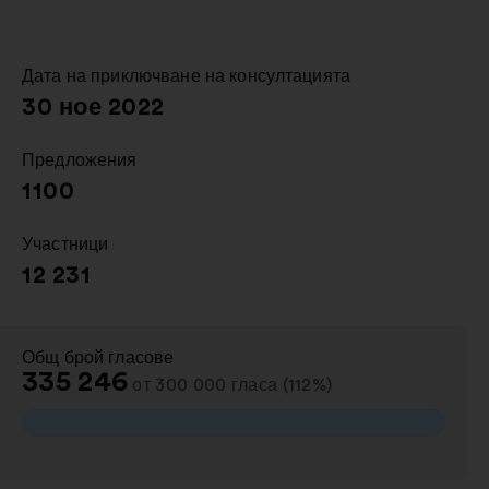
в
нов
раздел
Дата на приключване на консултацията
:
30 ное 2022
Предложения
:
1100
Участници
:
12 231
Общ брой гласове
:
335 246
от 300 000 гласа (112%)