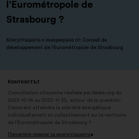
l’Eurométropole de
Strasbourg ?
Консултацията е инициирана от:
Conseil de
développement de l'Eurométropole de Strasbourg
Контекстът
Consultation citoyenne réalisée par Make.org du
2022-10-16 au 2022-11-30, autour de la question:
Comment atteindre la sobriété énergétique
individuellement et collectivement sur le territoire
de l’Eurométropole de Strasbourg ?
Прочетете повече за консултацията
Отваряне