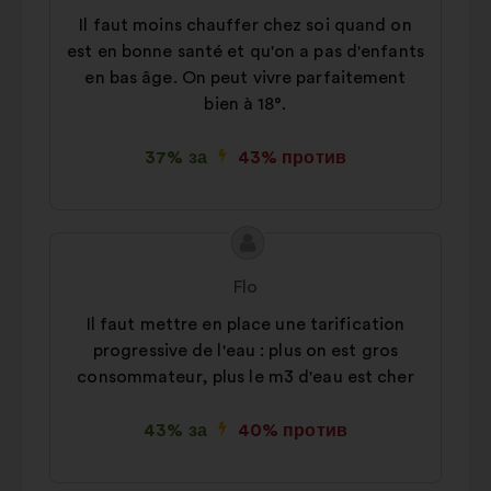
предложението:
Il faut moins chauffer chez soi quand on
est en bonne santé et qu'on a pas d'enfants
en bas âge. On peut vivre parfaitement
bien à 18°.
37% за
43% против
Съдържание
Предложение
на
от:
Flo
предложението:
Il faut mettre en place une tarification
progressive de l'eau : plus on est gros
consommateur, plus le m3 d'eau est cher
43% за
40% против