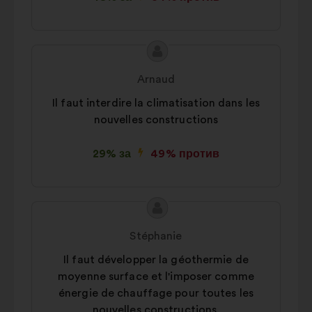
Съдържание
Предложение
на
от:
Arnaud
предложението:
Il faut interdire la climatisation dans les
nouvelles constructions
29% за
49% против
Съдържание
Предложение
на
от:
Stéphanie
предложението:
Il faut développer la géothermie de
moyenne surface et l'imposer comme
énergie de chauffage pour toutes les
nouvelles constructions.