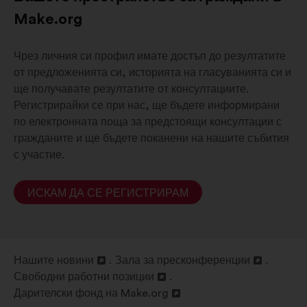
Make.org
Чрез личния си профил имате достъп до резултатите
от предложенията си, историята на гласуванията си и
ще получавате резултатите от консултациите.
Регистрирайки се при нас, ще бъдете информирани
по електронната поща за предстоящи консултации с
гражданите и ще бъдете поканени на нашите събития
с участие.
ИСКАМ ДА СЕ РЕГИСТРИРАМ
Нашите новини
Зала за пресконференции
Отваряне
Отваряне
Свободни работни позиции
в
Отваряне
в
Дарителски фонд на Make.org
нов
в
Отваряне
нов