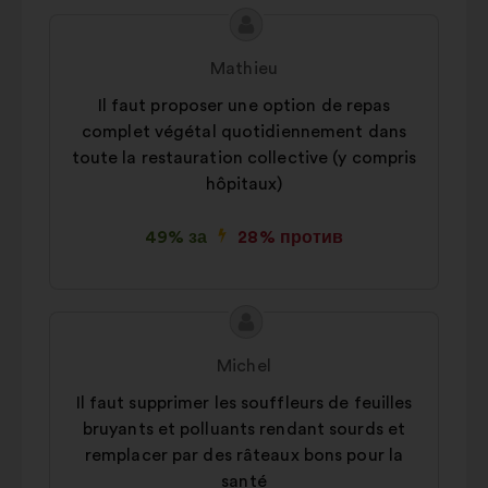
Съдържание
Предложение
на
от:
Mathieu
предложението:
Il faut proposer une option de repas
complet végétal quotidiennement dans
toute la restauration collective (y compris
hôpitaux)
49% за
28% против
Съдържание
Предложение
на
от:
Michel
предложението:
Il faut supprimer les souffleurs de feuilles
bruyants et polluants rendant sourds et
remplacer par des râteaux bons pour la
santé