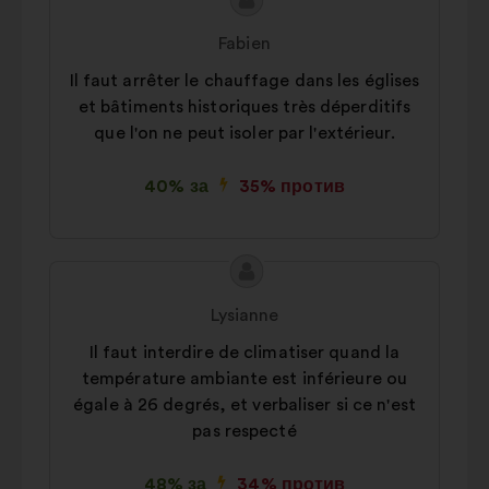
Съдържание
Предложение
Статистики:
бисквитки за
на
от:
Fabien
обогатяване на анализа на нашите
предложението:
Il faut arrêter le chauffage dans les églises
консултации с граждани по
et bâtiments historiques très déperditifs
обобщен начин.
que l'on ne peut isoler par l'extérieur.
Социални мрежи:
бисквитки,
които ни помагат да увеличим
40% за
35% против
въздействието си чрез социалните
мрежи.
Съдържание
Предложение
на
от:
Lysianne
предложението:
Il faut interdire de climatiser quand la
température ambiante est inférieure ou
égale à 26 degrés, et verbaliser si ce n'est
pas respecté
48% за
34% против