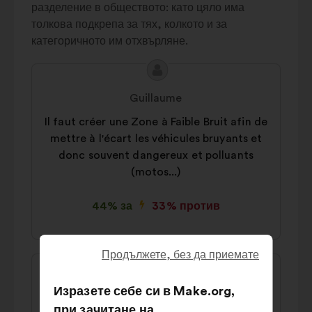
Usages
разделение в обществото: като цяло има
5%
domestiques
толкова подкрепа за тях, колкото и за
Chauffage
5%
категоричното им отхвърляне.
Autres
5%
Съдържание
Предложение
на
от:
Guillaume
предложението:
Il faut créer une Zone à Faible Bruit afin de
mettre à l'écart les véhicules bruyants et
donc souvent dangereux et polluants
(motos...)
44% за
33% против
Продължете, без да приемате
Съдържание
Предложение
на
от:
Frédéric
Изразете себе си в Make.org,
предложението:
при зачитане на