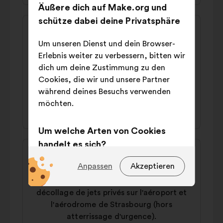
Äußere dich auf Make.org und
schütze dabei deine Privatsphäre
Inhalt
Vorschlag
des
von:
Frédéric
Um unseren Dienst und dein Browser-
Vorschlags:
Erlebnis weiter zu verbessern, bitten wir
Il faut soutenir financièrement les citoyens
dich um deine Zustimmung zu den
dans l’achat de véhicules électriques et
Cookies, die wir und unsere Partner
augmenter les stations de recharge
während deines Besuchs verwenden
möchten.
44 % dafür
37 % dagegen
Um welche Arten von Cookies
handelt es sich?
Inhalt
Vorschlag
des
von:
Pascal
Technische Cookies:
Diese
Anpassen
Akzeptieren
Vorschlags:
Cookies sind für die
Il faut interdire l'atterrissage et le
ordnungsgemäße Funktionsweise
décollage de jets privés sur l'aéroport et
der Website unbedingt
l'aérodrome de Strasbourg (hors
erforderlich.
atterrissage d'urgence).