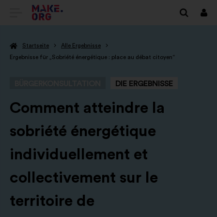
ZUR
Anm
MAKE.ORG
Startseite
Alle Ergebnisse
STARTSEITE
Ergebnisse für „Sobriété énergétique : place au débat citoyen“
GEHEN
BÜRGERKONSULTATION
DIE ERGEBNISSE
-
Comment atteindre la
sobriété énergétique
individuellement et
collectivement sur le
territoire de