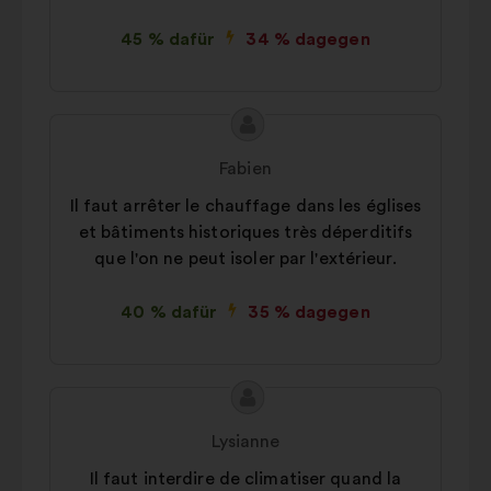
Präferenz-Cookies:
Diese Cookies
45 % dafür
34 % dagegen
werden verwendet, um dein
Browser-Erlebnis auf Make.org zu
verbessern.
Inhalt
Vorschlag
Statistik-Cookies:
Diese Cookies
des
von:
dienen dazu, die Analyse unserer
Fabien
Vorschlags:
Konsultationen mit gebündelten
Il faut arrêter le chauffage dans les églises
Informationen zu bereichern.
et bâtiments historiques très déperditifs
Social-Media-Cookies:
Diese
que l'on ne peut isoler par l'extérieur.
Cookies helfen uns, unseren
gesellschaftlichen Beitrag dank der
40 % dafür
35 % dagegen
sozialen Netzwerke zu verstärken.
Inhalt
Vorschlag
des
von:
Lysianne
Vorschlags:
Il faut interdire de climatiser quand la