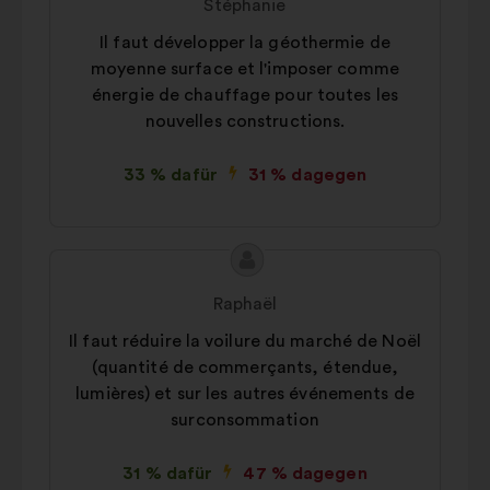
Stéphanie
Vorschlags:
Il faut développer la géothermie de
moyenne surface et l'imposer comme
énergie de chauffage pour toutes les
nouvelles constructions.
33 % dafür
31 % dagegen
Inhalt
Vorschlag
des
von:
Raphaël
Vorschlags:
Il faut réduire la voilure du marché de Noël
(quantité de commerçants, étendue,
lumières) et sur les autres événements de
surconsommation
31 % dafür
47 % dagegen