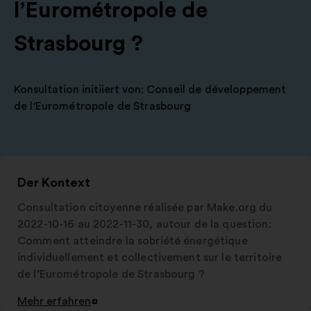
l’Eurométropole de
Strasbourg ?
Konsultation initiiert von:
Conseil de développement
de l'Eurométropole de Strasbourg
Der Kontext
Consultation citoyenne réalisée par Make.org du
2022-10-16 au 2022-11-30, autour de la question:
Comment atteindre la sobriété énergétique
individuellement et collectivement sur le territoire
de l’Eurométropole de Strasbourg ?
Mehr erfahren
In