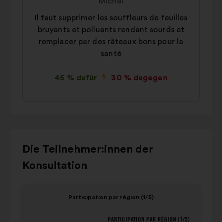
Michel
Vorschlags:
Il faut supprimer les souffleurs de feuilles
bruyants et polluants rendant sourds et
remplacer par des râteaux bons pour la
santé
45 % dafür
30 % dagegen
Verwende
Die Teilnehmer:innen der
die
Konsultation
Steuertasten,
die
Element
Eleme
Links-
Participation par région (1/5)
1
2
und
von
von
Rechts-
PARTICIPATION PAR RÉGION (1/5)
Participation par région (1/5)