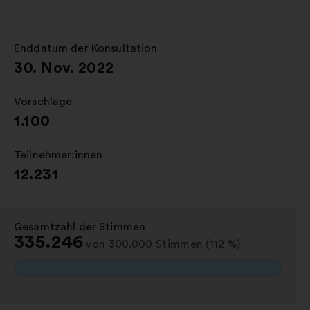
einem
neuen
Reiter
Enddatum der Konsultation
:
öffnen
30. Nov. 2022
Vorschläge
:
1.100
Teilnehmer:innen
:
12.231
Gesamtzahl der Stimmen
:
335.246
von 300.000 Stimmen (112 %)