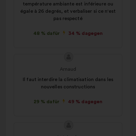
température ambiante est inférieure ou
égale à 26 degrés, et verbaliser si ce n'est
pas respecté
48 % dafür
34 % dagegen
Inhalt
Vorschlag
des
von:
Arnaud
Vorschlags:
Il faut interdire la climatisation dans les
nouvelles constructions
29 % dafür
49 % dagegen
Inhalt
Vorschlag
des
von: