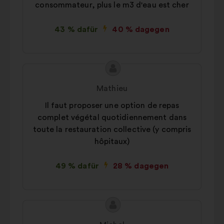
consommateur, plus le m3 d'eau est cher
43 % dafür
40 % dagegen
Inhalt
Vorschlag
des
von:
Mathieu
Vorschlags:
Il faut proposer une option de repas
complet végétal quotidiennement dans
toute la restauration collective (y compris
hôpitaux)
49 % dafür
28 % dagegen
Inhalt
Vorschlag
des
von: