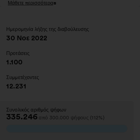
Μάθετε περισσότερα
Άνοιγμα
σε
νέα
καρτέλα
Ημερομηνία λήξης της διαβούλευσης
:
30 Νοε 2022
Προτάσεις
:
1.100
Συμμετέχοντες
:
12.231
Συνολικός αριθμός ψήφων
:
335.246
από 300.000 ψήφους (112%)