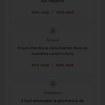
pas respecté
48% υπέρ
34% κατά
Περιεχόμενο
Πρόταση
της
του/
Arnaud
πρότασης:
της:
Il faut interdire la climatisation dans les
nouvelles constructions
29% υπέρ
49% κατά
Περιεχόμενο
Πρόταση
της
του/
Stéphanie
πρότασης:
της:
Il faut développer la géothermie de