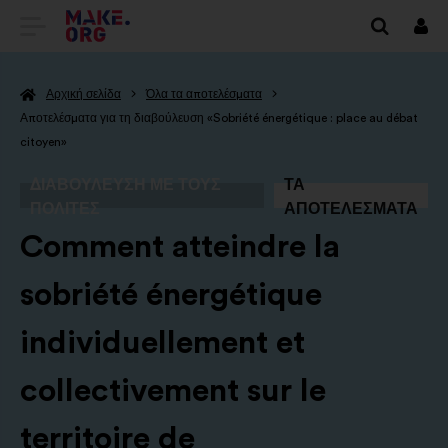
ΜΕΤΆΒΑΣΗ
Συν
ΣΤΗΝ
Αρχική σελίδα
Όλα τα αποτελέσματα
ΑΡΧΙΚΉ
Αποτελέσματα για τη διαβούλευση «Sobriété énergétique : place au débat
ΣΕΛΊΔΑ
citoyen»
ΤΟΥ
ΔΙΑΒΟΎΛΕΥΣΗ ΜΕ ΤΟΥΣ
ΤΑ
ΠΟΛΊΤΕΣ
ΑΠΟΤΕΛΈΣΜΑΤΑ
MAKE.ORG
-
Comment atteindre la
sobriété énergétique
individuellement et
collectivement sur le
territoire de