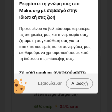
της
του/
Εκφράστε τη γνώμη σας στο
Frédéric
πρότασης:
της:
Make.org με σεβασμό στην
Il faut soutenir financièrement les citoyens
ιδιωτική σας ζωή
dans l’achat de véhicules électriques et
augmenter les stations de recharge
Προκειμένου να βελτιώσουμε περαιτέρω
τις υπηρεσίες μας και την εμπειρία σας,
44% υπέρ
37% κατά
ζητάμε τη συγκατάθεσή σας για τα
cookies που εμείς και οι συνεργάτες μας
επιθυμούμε να χρησιμοποιήσουμε κατά
Περιεχόμενο
τη διάρκεια της επίσκεψής σας.
Πρόταση
της
του/
Pascal
πρότασης:
της:
Σε ποια cookies αναφερόμαστε;
Il faut interdire l'atterrissage et le
décollage de jets privés sur l'aéroport et
Τεχνικά:
cookies που είναι
Εξατομίκευση
Αποδοχή
l'aérodrome de Strasbourg (hors
απαραίτητα για τη λειτουργία του
atterrissage d'urgence).
ιστότοπου
Προτιμήσεις:
cookies για τη
45% υπέρ
34% κατά
βελτίωση της εμπειρίας σας κατά την