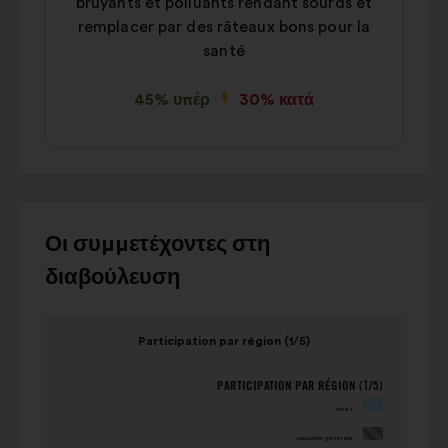
bruyants et polluants rendant sourds et
remplacer par des râteaux bons pour la
santé
45% υπέρ
30% κατά
Χρησιμοποιήστε
Οι συμμετέχοντες στη
τα
διαβούλευση
κουμπιά
ελέγχου,
Στοιχείο
Στοιχε
το
Participation par région (1/5)
1
2
δεξί
από
από
ή
PARTICIPATION PAR RÉGION (1/5)
Participation par région (1/5)
7
7
το
votes
population
votes
αριστερό
générale
population générale