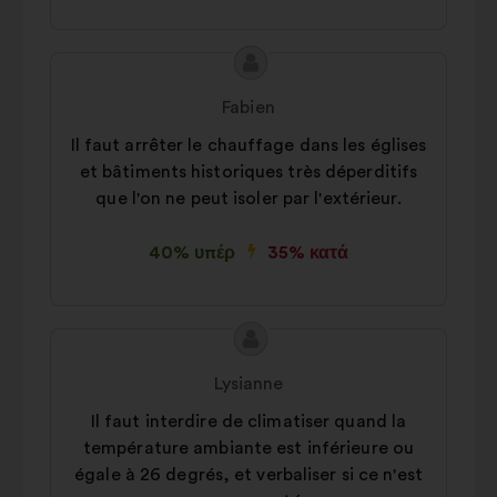
περιήγησή σας στον ιστότοπο
Στατιστικά:
cookies για τον
Περιεχόμενο
Πρόταση
εμπλουτισμό της ανάλυσης των
της
του/
διαβουλεύσεων με τους πολίτες σε
Fabien
πρότασης:
της:
συγκεντρωτική μορφή
Il faut arrêter le chauffage dans les églises
Μέσα κοινωνικής δικτύωσης:
et bâtiments historiques très déperditifs
cookies που μας βοηθούν να
que l'on ne peut isoler par l'extérieur.
βελτιστοποιήσουμε τον αντίκτυπό
μας στα μέσα κοινωνικής δικτύωσης
40% υπέρ
35% κατά
Περιεχόμενο
Πρόταση
της
του/
Lysianne
πρότασης:
της:
Il faut interdire de climatiser quand la
température ambiante est inférieure ou
égale à 26 degrés, et verbaliser si ce n'est