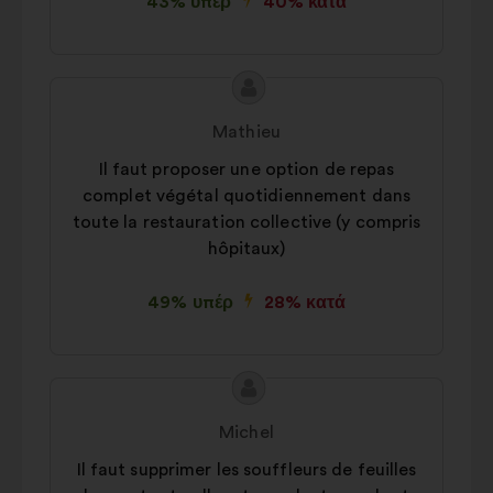
43% υπέρ
40% κατά
Περιεχόμενο
Πρόταση
της
του/
Mathieu
πρότασης:
της:
Il faut proposer une option de repas
complet végétal quotidiennement dans
toute la restauration collective (y compris
hôpitaux)
49% υπέρ
28% κατά
Περιεχόμενο
Πρόταση
της
του/
Michel
πρότασης:
της:
Il faut supprimer les souffleurs de feuilles