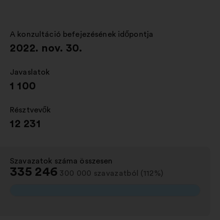
lap
megnyitása
A konzultáció befejezésének időpontja
:
2022. nov. 30.
Javaslatok
:
1 100
Résztvevők
:
12 231
Szavazatok száma összesen
:
335 246
300 000 szavazatból (112%)