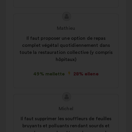
A
A
javaslat
javaslat
Mathieu
tartalma:
szerzője:
Il faut proposer une option de repas
complet végétal quotidiennement dans
toute la restauration collective (y compris
hôpitaux)
49% mellette
28% ellene
A
A
javaslat
javaslat
Michel
tartalma:
szerzője:
Il faut supprimer les souffleurs de feuilles
bruyants et polluants rendant sourds et