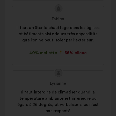
bővítésére szolgáló sütik.
A
Közösségi hálózati:
A
a közösségi
javaslat
hálózatokon való hatásunk
javaslat
Fabien
tartalma:
növeléséhez szükséges sütik
szerzője:
Il faut arrêter le chauffage dans les églises
et bâtiments historiques très déperditifs
que l'on ne peut isoler par l'extérieur.
40% mellette
35% ellene
A
A
javaslat
javaslat
Lysianne
tartalma:
szerzője:
Il faut interdire de climatiser quand la
température ambiante est inférieure ou
égale à 26 degrés, et verbaliser si ce n'est
pas respecté