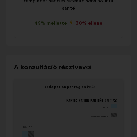
remplacer par des râteaux bons pour la
santé
45% mellette
30% ellene
Használja
A konzultáció résztvevői
a
vezérlőgombokat,
Elem
Elem
Participation par région (1/5)
a
1
2
„bal"
/
/
PARTICIPATION PAR RÉGION (1/5)
Participation par région (1/5)
és
7
7
votes
„jobb"
population
votes
(a
nyilakat
générale
(a
population générale
következő
vagy
következő
57%
56%
egységben
a
egységben
megadott