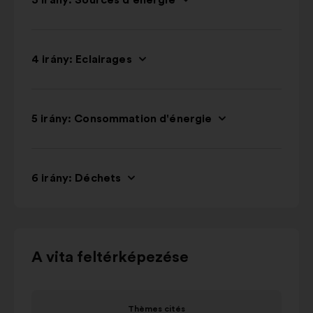
3 irány: Sources d'énergie
4 irány: Eclairages
5 irány: Consommation d'énergie
6 irány: Déchets
Használja
A vita feltérképezése
a
vezérlőgombokat,
Elem
Elem
a
Thèmes cités