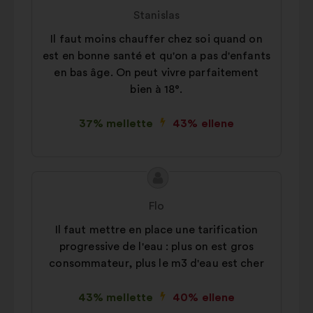
javaslat
javaslat
Stanislas
tartalma:
szerzője:
Il faut moins chauffer chez soi quand on
est en bonne santé et qu'on a pas d'enfants
en bas âge. On peut vivre parfaitement
bien à 18°.
37% mellette
43% ellene
A
A
javaslat
javaslat
Flo
tartalma:
szerzője:
Il faut mettre en place une tarification
progressive de l'eau : plus on est gros
consommateur, plus le m3 d'eau est cher
43% mellette
40% ellene