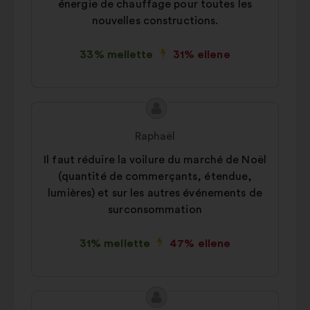
énergie de chauffage pour toutes les
nouvelles constructions.
33% mellette
31% ellene
A
A
javaslat
javaslat
Raphaël
tartalma:
szerzője:
Il faut réduire la voilure du marché de Noël
(quantité de commerçants, étendue,
lumières) et sur les autres événements de
surconsommation
31% mellette
47% ellene
A
A