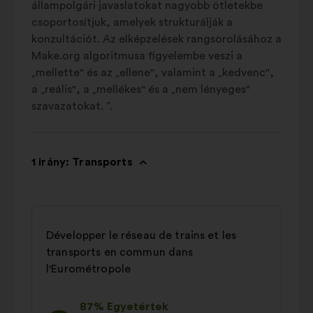
állampolgári javaslatokat nagyobb ötletekbe
csoportosítjuk, amelyek strukturálják a
konzultációt. Az elképzelések rangsorolásához a
Make.org algoritmusa figyelembe veszi a
„mellette" és az „ellene", valamint a „kedvenc",
a „reális", a „mellékes" és a „nem lényeges"
szavazatokat. ”.
1 irány: Transports
Développer le réseau de trains et les
transports en commun dans
l'Eurométropole
87% Egyetértek