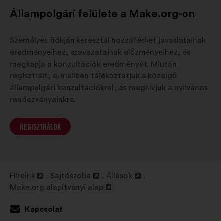
Állampolgári felülete a Make.org-on
Személyes fiókján keresztül hozzáférhet javaslatainak
eredményeihez, szavazatainak előzményeihez, és
megkapja a konzultációk eredményét. Miután
regisztrált, e-mailben tájékoztatjuk a közelgő
állampolgári konzultációkról, és meghívjuk a nyilvános
rendezvényeinkre.
REGISZTRÁLOK
Híreink
Sajtószoba
Állások
Új
Új
Új
Make.org alapítványi alap
lap
Új
lap
lap
megnyitása
lap
megnyitása
megnyitása
Kapcsolat
megnyitása