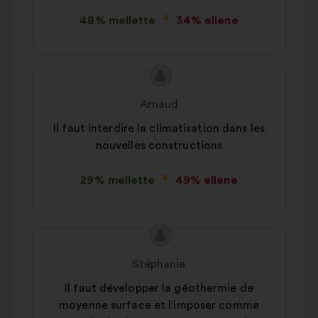
48% mellette
34% ellene
A
A
javaslat
javaslat
Arnaud
tartalma:
szerzője:
Il faut interdire la climatisation dans les
nouvelles constructions
29% mellette
49% ellene
A
A
javaslat
javaslat
Stéphanie
tartalma:
szerzője:
Il faut développer la géothermie de
moyenne surface et l'imposer comme