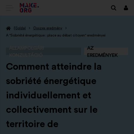
TOVÁBB
Beje
A
Főoldal
Összes eredmény
MAKE.ORG
A "Sobriété énergétique : place au débat citoyen" eredményei
FŐOLDALÁRA
ÁLLAMPOLGÁRI
AZ
KONZULTÁCIÓ
EREDMÉNYEK
-
Comment atteindre la
sobriété énergétique
individuellement et
collectivement sur le
territoire de