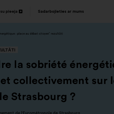
su pieeja
Sadarbojieties ar mums
vērt
unā
nergétique : place au débat citoyen” rezultāti
nē
ZULTĀTI
e la sobriété énergét
et collectivement sur le
de Strasbourg ?
pement de l'Eurométropole de Strasbourg