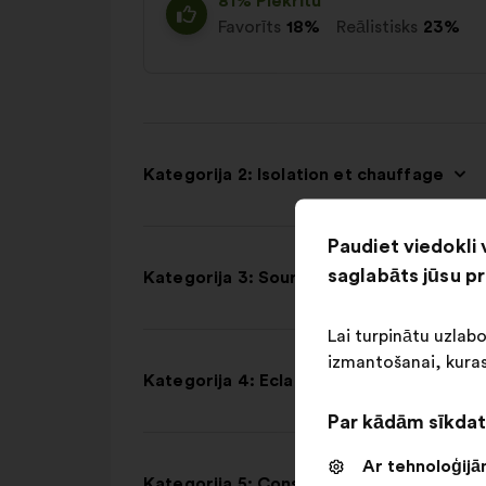
81% Piekrītu
Favorīts
18%
Reālistisks
23%
Kategorija 2: Isolation et chauffage
Paudiet viedokli 
saglabāts jūsu p
Kategorija 3: Sources d'énergie
Lai turpinātu uzlab
izmantošanai, kuras
Kategorija 4: Eclairages
Par kādām sīkdat
Ar tehnoloģijām
Kategorija 5: Consommation d'énergie