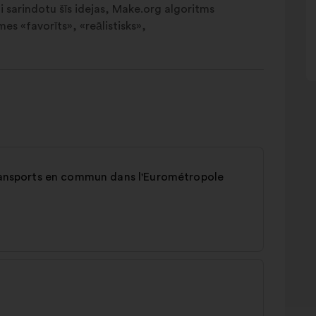
ai sarindotu šīs idejas, Make.org algoritms
mes «favorīts», «reālistisks»,
transports en commun dans l'Eurométropole