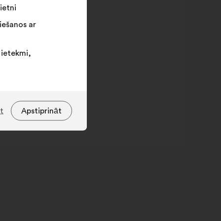
ietni
iešanos ar
 ietekmi,
t
Apstiprināt
Acteurs cités
cteurs cités
vērtība
izteikta
s
procentuālā
attiecība