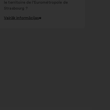
le territoire de l’Eurométropole de
Strasbourg ?
Vairāk informācijas
Atvērt
jaunā
cilnē