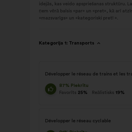
idejās, kas veido apspriešanas struktūru. L
ņem vērā balsis «par» un «pret», kā arī atzī
«mazsvarīgs» un «kategoriski pret! ».
Kategorija 1: Transports
Développer le réseau de trains et les 
87% Piekrītu
Favorīts
25%
Reālistisks
19%
Développer le réseau cyclable