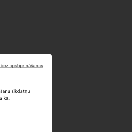
 bez apstiprināšanas
išanu sīkdatņu
aikā.