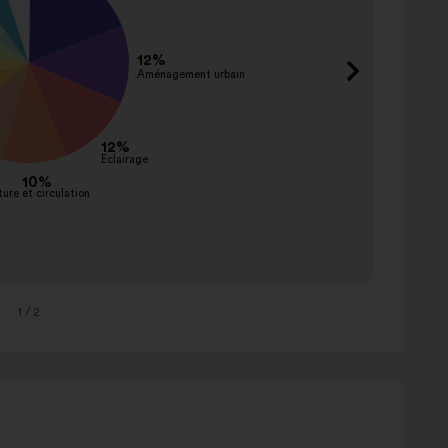
Pouvoi
publics
Entrep
Citoye
1
/ 2