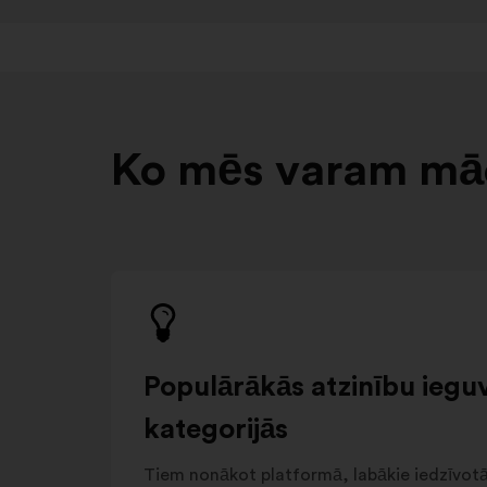
Ko mēs varam māc
Populārākās atzinību ieguv
kategorijās
Tiem nonākot platformā, labākie iedzīvotāju