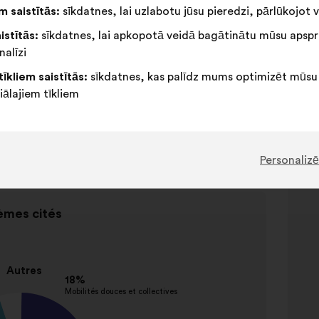
 saistītās:
sīkdatnes, lai uzlabotu jūsu pieredzi, pārlūkojot v
istītās:
sīkdatnes, lai apkopotā veidā bagātinātu mūsu apspr
nalīzi
tīkliem saistītās:
sīkdatnes, kas palīdz mums optimizēt mūsu
iālajiem tīkliem
tē
Personalizē
{{Index}}
mes cités
elements
A
no
2
Uzvārd