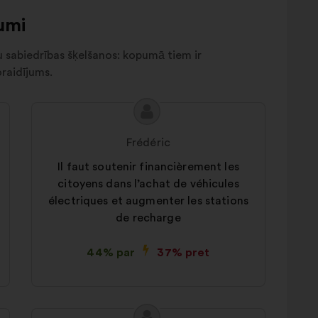
umi
u sabiedrības šķelšanos: kopumā tiem ir
raidījums.
Priekšlikuma
Priekšlikumu
saturs:
iesniedza:
Frédéric
Il faut soutenir financièrement les
citoyens dans l’achat de véhicules
électriques et augmenter les stations
de recharge
44% par
37% pret
Priekšlikuma
Priekšlikumu