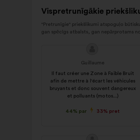
Autres
5%
Vispretrunīgākie priekšlik
"Pretrunīgie" priekšlikumi atspoguļo būtisk
gan spēcīgs atbalsts, gan nepārprotams no
Priekšlikuma
Priekšlikumu
saturs:
iesniedza:
Guillaume
Il faut créer une Zone à Faible Bruit
afin de mettre à l'écart les véhicules
bruyants et donc souvent dangereux
et polluants (motos...)
44% par
33% pret
Priekšlikuma
Priekšlikumu