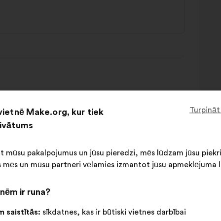
Turpināt
vietnē Make.org, kur tiek
rivātums
ot mūsu pakalpojumus un jūsu pieredzi, mēs lūdzam jūsu piekr
 mēs un mūsu partneri vēlamies izmantot jūsu apmeklējuma l
nēm ir runa?
 saistītās:
sīkdatnes, kas ir būtiski vietnes darbībai