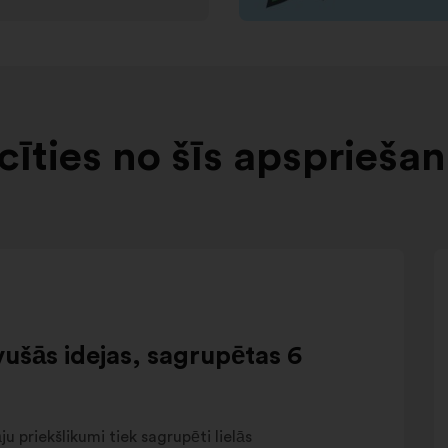
īties no šīs apsprieša
ušās idejas, sagrupētas 6
 priekšlikumi tiek sagrupēti lielās