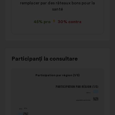
remplacer par des râteaux bons pour la
santé
45% pro
30% contra
Utilizați
Participanți la consultare
butoanele
de
Elementul
Eleme
Participation par région (1/5)
comandă,
1
2
săgețile
din
din
PARTICIPATION PAR RÉGION (1/5)
Participation par région (1/5)
"stânga"
7
7
votes
și
population
votes
"dreapta"
générale
population générale
(valoare în
sau
(valoare în
57%
56%
procentaj)
tasta
procentaj)