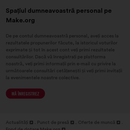
Spațiul dumneavoastră personal pe
Make.org
De pe contul dumneavoastră personal, aveți acces la
rezultatele propunerilor făcute, la istoricul voturilor
exprimate și tot în acest cont veți primi rezultatele
consultărilor. Dacă vă înregistrați pe platforma
noastră, veți primi informații prin e-mail cu privire la
următoarele consultări cetățenești și veți primi invitații
la evenimentele noastre colective.
MĂ ÎNREGISTREZ
Actualități
Punct de presă
Oferte de muncă
Deschidere
Deschidere
Deschidere
Fond de dotare Make.org