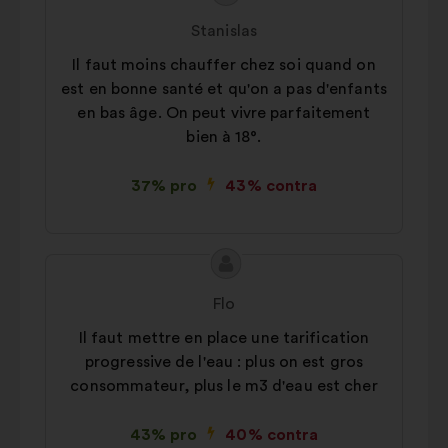
propunerii:
făcută
Stanislas
de:
Il faut moins chauffer chez soi quand on
est en bonne santé et qu'on a pas d'enfants
en bas âge. On peut vivre parfaitement
bien à 18°.
37% pro
43% contra
Conținutul
Propunere
propunerii:
făcută
Flo
de:
Il faut mettre en place une tarification
progressive de l'eau : plus on est gros
consommateur, plus le m3 d'eau est cher
43% pro
40% contra