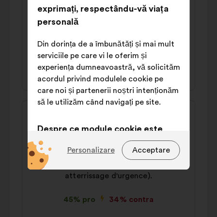
Frédéric
exprimați, respectându-vă viața
de:
Il faut soutenir financièrement les citoyens
personală
dans l’achat de véhicules électriques et
augmenter les stations de recharge
Din dorința de a îmbunătăți și mai mult
serviciile pe care vi le oferim și
experiența dumneavoastră, vă solicităm
44% pro
37% contra
acordul privind modulele cookie pe
care noi și partenerii noștri intenționăm
să le utilizăm când navigați pe site.
Conținutul
Propunere
propunerii:
făcută
Pascal
Despre ce module cookie este
de:
Il faut interdire l'atterrissage et le
vorba?
Personalizare
Acceptare
décollage de jets privés sur l'aéroport et
Tehnice:
module cookie
l'aérodrome de Strasbourg (hors
indispensabile pentru funcționarea
atterrissage d'urgence).
site-ului
45% pro
34% contra
Legate de preferințe:
module
cookie pentru a vă îmbunătăți