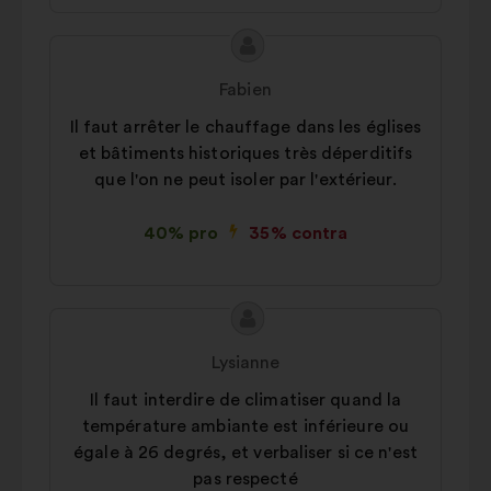
experiența când navigați pe site
Conținutul
Propunere
În scopuri statistice:
module
propunerii:
făcută
cookie care contribuie la analiza
Fabien
de:
consultărilor noastre cetățenești în
Il faut arrêter le chauffage dans les églises
mod agregat
et bâtiments historiques très déperditifs
Privind rețelele sociale:
module
que l'on ne peut isoler par l'extérieur.
cookie care ne ajută să ne
optimizăm impactul prin
40% pro
35% contra
intermediul rețelelor sociale
Conținutul
Propunere
propunerii:
făcută
Lysianne
de:
Il faut interdire de climatiser quand la
température ambiante est inférieure ou
égale à 26 degrés, et verbaliser si ce n'est
pas respecté