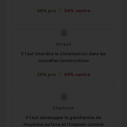
48% pro
34% contra
Conținutul
Propunere
propunerii:
făcută
Arnaud
de:
Il faut interdire la climatisation dans les
nouvelles constructions
29% pro
49% contra
Conținutul
Propunere
propunerii:
făcută
Stéphanie
de:
Il faut développer la géothermie de
moyenne surface et l'imposer comme