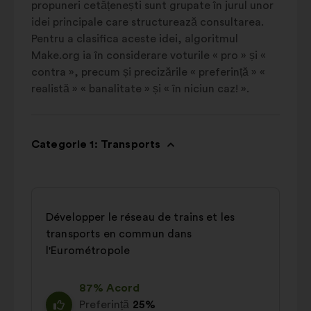
propuneri cetățenești sunt grupate în jurul unor
idei principale care structurează consultarea.
Pentru a clasifica aceste idei, algoritmul
Make.org ia în considerare voturile « pro » și «
contra », precum și precizările « preferință » «
realistă » « banalitate » și « în niciun caz! ».
Categorie 1: Transports
Développer le réseau de trains et les
transports en commun dans
l'Eurométropole
87% Acord
Preferință
25%