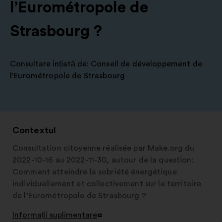
l’Eurométropole de
Strasbourg ?
Consultare ințiată de:
Conseil de développement de
l'Eurométropole de Strasbourg
Contextul
Consultation citoyenne réalisée par Make.org du
2022-10-16 au 2022-11-30, autour de la question:
Comment atteindre la sobriété énergétique
individuellement et collectivement sur le territoire
de l’Eurométropole de Strasbourg ?
Informații suplimentare
Deschidere