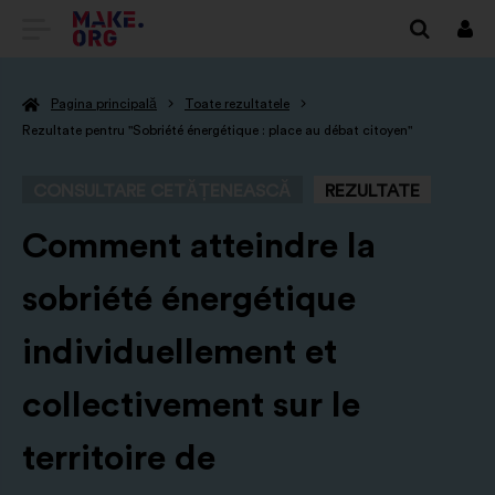
DIRECȚIONARE
Cone
SPRE
Pagina principală
Toate rezultatele
PRIMA
Rezultate pentru "Sobriété énergétique : place au débat citoyen"
PAGINĂ
CONSULTARE CETĂȚENEASCĂ
REZULTATE
A
SITE-
-
Comment atteindre la
ULUI
sobriété énergétique
MAKE.ORG
individuellement et
collectivement sur le
territoire de