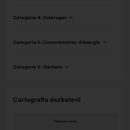
Categorie 4: Eclairages
Categorie 5: Consommation d'énergie
Categorie 6: Déchets
Utilizați
Cartografia dezbaterii
butoanele
de
Elementul
Eleme
comandă,
Thèmes cités
1
2
săgețile
Thèmes cités