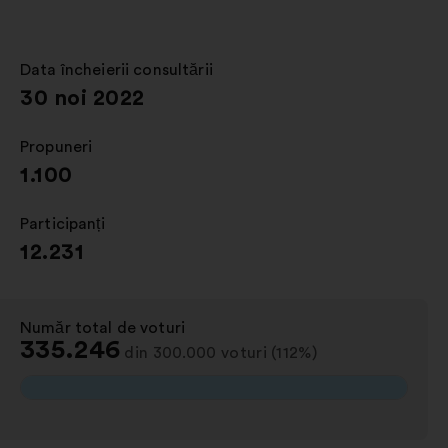
într-
o
filă
Data încheierii consultării
:
nouă
30 noi 2022
Propuneri
:
1.100
Participanți
:
12.231
Număr total de voturi
:
335.246
din 300.000 voturi (112%)