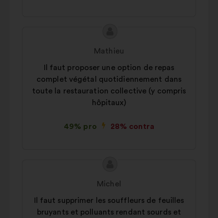
Conținutul
Propunere
propunerii:
făcută
Mathieu
de:
Il faut proposer une option de repas
complet végétal quotidiennement dans
toute la restauration collective (y compris
hôpitaux)
49% pro
28% contra
Conținutul
Propunere
propunerii:
făcută
Michel
de:
Il faut supprimer les souffleurs de feuilles
bruyants et polluants rendant sourds et