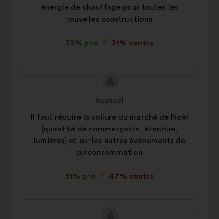
énergie de chauffage pour toutes les
nouvelles constructions.
33% pro
31% contra
Conținutul
Propunere
propunerii:
făcută
Raphaël
de:
Il faut réduire la voilure du marché de Noël
(quantité de commerçants, étendue,
lumières) et sur les autres événements de
surconsommation
31% pro
47% contra
Conținutul
Propunere