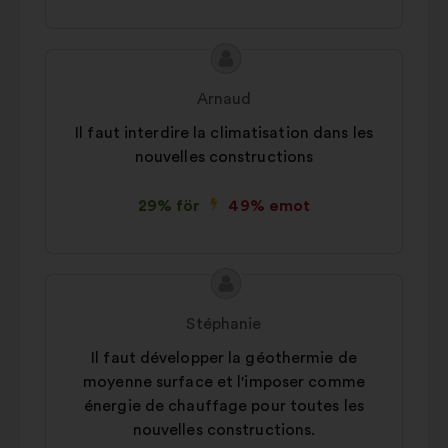
Innehållet
Förslag
i
från:
Arnaud
förslaget:
Il faut interdire la climatisation dans les
nouvelles constructions
29% för
49% emot
Innehållet
Förslag
i
från:
Stéphanie
förslaget:
Il faut développer la géothermie de
moyenne surface et l'imposer comme
énergie de chauffage pour toutes les
nouvelles constructions.