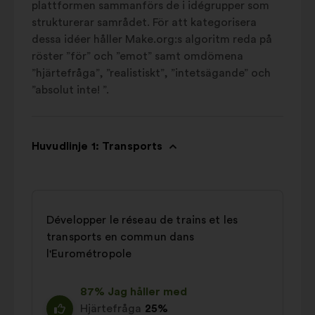
plattformen sammanförs de i idégrupper som
strukturerar samrådet. För att kategorisera
dessa idéer håller Make.org:s algoritm reda på
röster ”för” och ”emot” samt omdömena
”hjärtefråga”, ”realistiskt”, ”intetsägande” och
”absolut inte! ”.
Huvudlinje 1: Transports
Développer le réseau de trains et les
transports en commun dans
l'Eurométropole
87% Jag håller med
Hjärtefråga
25%