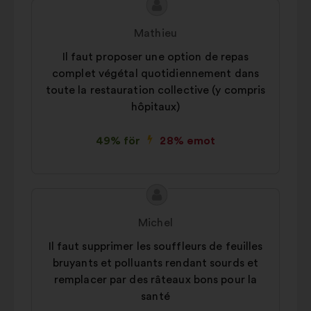
Innehållet
Förslag
i
från:
Mathieu
förslaget:
Il faut proposer une option de repas
complet végétal quotidiennement dans
toute la restauration collective (y compris
hôpitaux)
49% för
28% emot
Innehållet
Förslag
i
från:
Michel
förslaget:
Il faut supprimer les souffleurs de feuilles
bruyants et polluants rendant sourds et
remplacer par des râteaux bons pour la
santé