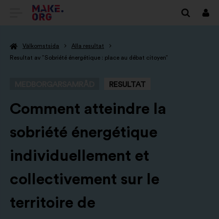
GÅ
Logg
in
TILL
Välkomstsida
Alla resultat
FÖRSTASIDAN
Resultat av ”Sobriété énergétique : place au débat citoyen”
FÖR
MEDBORGARSAMRÅD
RESULTAT
MAKE.ORG
-
Comment atteindre la
sobriété énergétique
individuellement et
collectivement sur le
territoire de