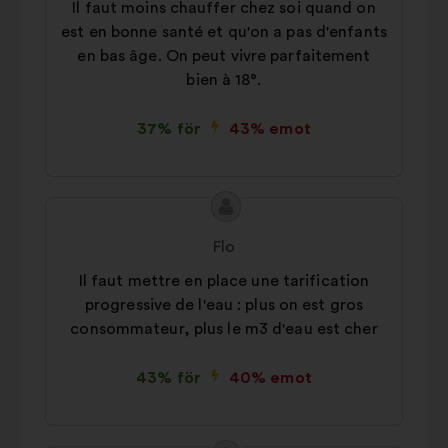
Il faut moins chauffer chez soi quand on
est en bonne santé et qu'on a pas d'enfants
en bas âge. On peut vivre parfaitement
bien à 18°.
37% för
43% emot
Innehållet
Förslag
i
från:
Flo
förslaget:
Il faut mettre en place une tarification
progressive de l'eau : plus on est gros
consommateur, plus le m3 d'eau est cher
43% för
40% emot