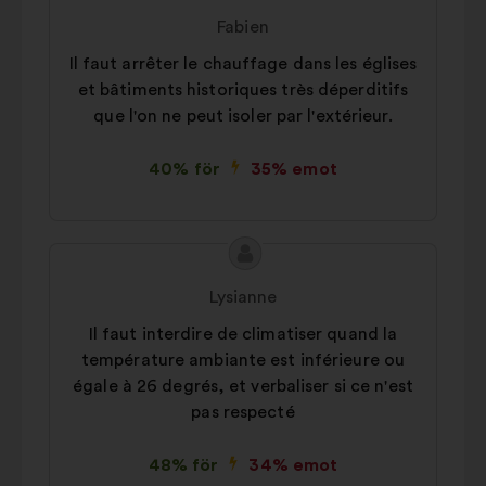
genomslag tack vare sociala
i
från:
Fabien
medier
förslaget:
Il faut arrêter le chauffage dans les églises
et bâtiments historiques très déperditifs
que l'on ne peut isoler par l'extérieur.
40% för
35% emot
Innehållet
Förslag
i
från:
Lysianne
förslaget:
Il faut interdire de climatiser quand la
température ambiante est inférieure ou
égale à 26 degrés, et verbaliser si ce n'est
pas respecté
48% för
34% emot