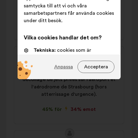
dans l’achat de véhicules électriques et
samtycka till att vi och våra
augmenter les stations de recharge
samarbetspartners får använda cookies
under ditt besök.
44% för
37% emot
Vilka cookies handlar det om?
Innehållet
Tekniska:
cookies som är
Förslag
i
nödvändiga för att webbsidan ska
från:
Pascal
förslaget:
fungera
Anpassa
Acceptera
Il faut interdire l'atterrissage et le
Preferenscookies:
cookies som
décollage de jets privés sur l'aéroport et
förbättrar din upplevelse när du
l'aérodrome de Strasbourg (hors
använder webbplatsen
atterrissage d'urgence).
Statistik:
cookies som förbättrar
vår analys av medborgarsamråden
45% för
34% emot
på ett sammanhållet sätt.
Sociala medier:
cookies som
hjälper oss att förbättra vårt
Innehållet
Förslag