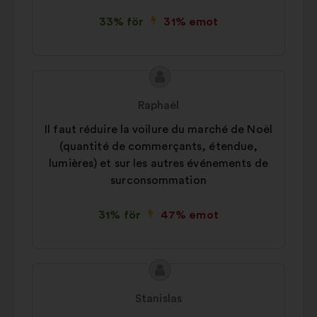
33% för
31% emot
Innehållet
Förslag
i
från:
Raphaël
förslaget:
Il faut réduire la voilure du marché de Noël
(quantité de commerçants, étendue,
lumières) et sur les autres événements de
surconsommation
31% för
47% emot
Innehållet
Förslag
i
från:
Stanislas
förslaget: