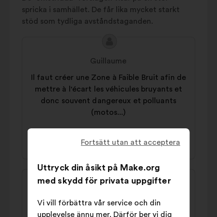
5%
domestiques
spricka i samhället. De får lika mycket starkt
Chauffage
5%
stöd som tydliga avståndstaganden.
Autres
5%
Innehållet
Förslag
i
från:
Guillaume
förslaget:
Il faut créer une Zone à Faible Bruit afin de
mettre à l'écart les véhicules bruyants et
donc souvent dangereux et polluants
(motos...)
44% för
33% emot
Fortsätt utan att acceptera
Uttryck din åsikt på Make.org
Innehållet
Förslag
med skydd för privata uppgifter
i
från:
Frédéric
förslaget:
Vi vill förbättra vår service och din
Il faut soutenir financièrement les citoyens
upplevelse ännu mer. Därför ber vi dig