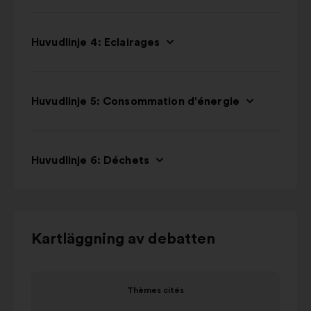
Huvudlinje 4: Eclairages
Huvudlinje 5: Consommation d'énergie
Huvudlinje 6: Déchets
Använd
Kartläggning av debatten
kontrollknapparna,
pilarna
Objekt
Objek
”vänster”
Thèmes cités
1
2
och
Thèmes cités