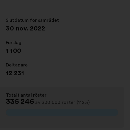
i
en
ny
Slutdatum för samrådet
:
flik
30 nov. 2022
Förslag
:
1 100
Deltagare
:
12 231
Totalt antal röster
:
335 246
av 300 000 röster (112%)