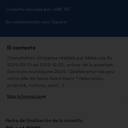
Consulta iniciada por:
AMF 93
En colaboración con:
Square
El contexto
Consultation citoyenne réalisée par Make.org du
2025-09-01 au 2025-10-22, autour de la question:
Élections municipales 2026 : Quelles priorités pour
votre ville de Seine-Saint-Denis ? (éducation,
propreté, culture, sport...)
Más información
Abrir
en
una
nueva
Fecha de finalización de la consulta
:
pestaña