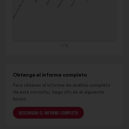
Saint-denis et pierrefitte-sur-seine
Aubervilliers
Aulnay-sous-bois
Noisy-le-grand
Le blanc-mesn
con
Noisy-le-
Sai
el
2%
4%
grand
ou
siguiente
sur
carrusel.
Drancy
3%
4%
se
Pantin
6%
4%
Bo
Liv
1
/ 5
ga
Obtenga el informe completo
Para obtener el informe de análisis completo
de esta consulta, haga clic en el siguiente
botón
DESCARGAR EL INFORME COMPLETO