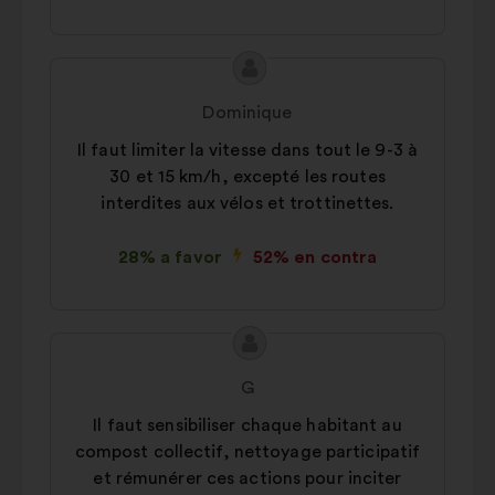
Contenido
Propuesta
de
de:
Dominique
la
Il faut limiter la vitesse dans tout le 9-3 à
propuesta:
30 et 15 km/h, excepté les routes
interdites aux vélos et trottinettes.
28% a favor
52% en contra
Contenido
Propuesta
de
de:
G
la
Il faut sensibiliser chaque habitant au
propuesta:
compost collectif, nettoyage participatif
et rémunérer ces actions pour inciter