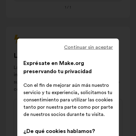
tu
culture et
16%
1
/ 1
teclado
jeunesse
para
Logement
interactuar
et
14%
con
urbanisme
el
siguiente
Sécurité et
Continuar sin aceptar
carrusel.
tranquillité
14%
Las propuestas más polémicas
publique
Exprésate en Make.org
Las propuestas "polémicas" reflejan una
Démocratie
preservando tu privacidad
importante división en la sociedad: en general,
locale
et
12%
suelen contar tanto con un fuerte apoyo como
citoyenneté
Con el fin de mejorar aún más nuestro
con un claro rechazo.
Transports
servicio y tu experiencia, solicitamos tu
6%
et mobilité
consentimiento para utilizar las cookies
Contenido
Propuesta
tanto por nuestra parte como por parte
de
de:
Amandine
de nuestros socios durante tu visita.
la
Il faut diminuer la place de la voiture pour
propuesta:
¿De qué cookies hablamos?
mieux respirer: plus de trottoirs arborés,