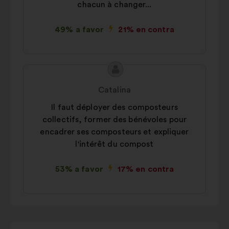
chacun à changer...
49% a favor
21% en contra
Contenido
Propuesta
de
de:
Catalina
la
Il faut déployer des composteurs
propuesta:
collectifs, former des bénévoles pour
encadrer ses composteurs et expliquer
l'intérêt du compost
53% a favor
17% en contra