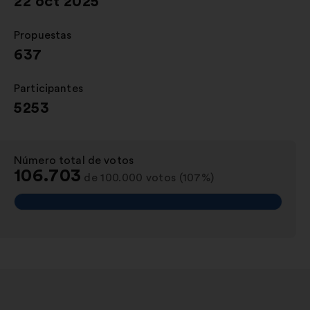
22 oct 2025
Propuestas
:
637
Participantes
:
5253
Número total de votos
:
106.703
de 100.000 votos (107%)