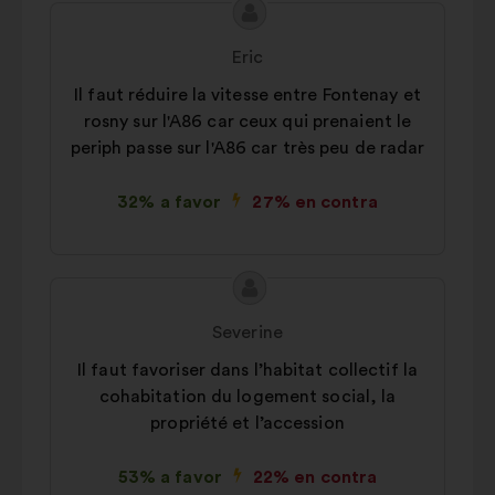
Contenido
Propuesta
de
de:
Eric
la
Il faut réduire la vitesse entre Fontenay et
propuesta:
rosny sur l'A86 car ceux qui prenaient le
periph passe sur l'A86 car très peu de radar
32% a favor
27% en contra
Contenido
Propuesta
de
de:
Severine
la
Il faut favoriser dans l’habitat collectif la
propuesta:
cohabitation du logement social, la
propriété et l’accession
53% a favor
22% en contra