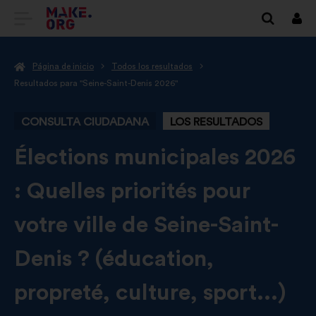
IR
Cone
A
Página de inicio
Todos los resultados
LA
Resultados para "Seine-Saint-Denis 2026"
PÁGINA
CONSULTA CIUDADANA
LOS RESULTADOS
DE
INICIO
-
Élections municipales 2026
DE
: Quelles priorités pour
MAKE.ORG
votre ville de Seine-Saint-
Denis ? (éducation,
propreté, culture, sport...)