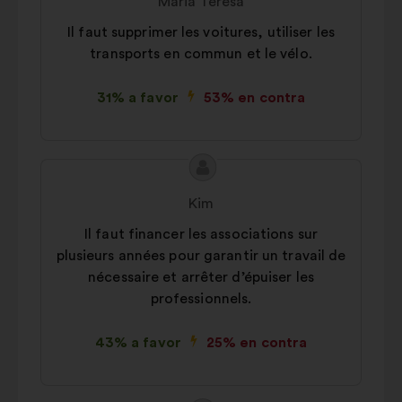
Maria Teresa
la
Il faut supprimer les voitures, utiliser les
propuesta:
transports en commun et le vélo.
31% a favor
53% en contra
Contenido
Propuesta
de
de:
Kim
la
Il faut financer les associations sur
propuesta:
plusieurs années pour garantir un travail de
nécessaire et arrêter d’épuiser les
professionnels.
43% a favor
25% en contra