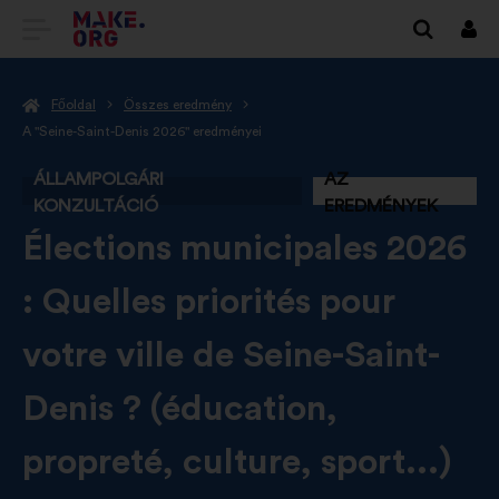
TOVÁBB
Beje
A
Főoldal
Összes eredmény
MAKE.ORG
A "Seine-Saint-Denis 2026" eredményei
FŐOLDALÁRA
ÁLLAMPOLGÁRI
AZ
KONZULTÁCIÓ
EREDMÉNYEK
-
Élections municipales 2026
: Quelles priorités pour
votre ville de Seine-Saint-
Denis ? (éducation,
propreté, culture, sport...)