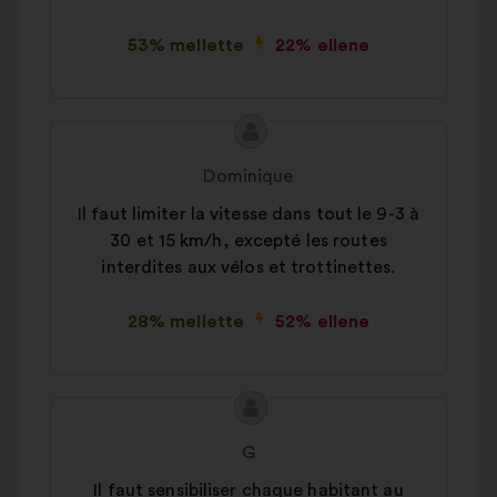
53% mellette
22% ellene
A
A
javaslat
javaslat
Dominique
tartalma:
szerzője:
Il faut limiter la vitesse dans tout le 9-3 à
30 et 15 km/h, excepté les routes
interdites aux vélos et trottinettes.
28% mellette
52% ellene
A
A
javaslat
javaslat
G
tartalma:
szerzője:
Il faut sensibiliser chaque habitant au