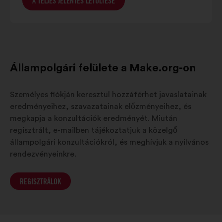
A TELJES JELENTÉS LETÖLTÉSE
Állampolgári felülete a Make.org-on
Személyes fiókján keresztül hozzáférhet javaslatainak
eredményeihez, szavazatainak előzményeihez, és
megkapja a konzultációk eredményét. Miután
regisztrált, e-mailben tájékoztatjuk a közelgő
állampolgári konzultációkról, és meghívjuk a nyilvános
rendezvényeinkre.
REGISZTRÁLOK