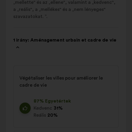
„mellette" és az „ellene", valamint a „kedvenc",
a „reális", a „mellékes" és a „nem lényeges"
szavazatokat. ”.
1 irány: Aménagement urbain et cadre de vie
Végétaliser les villes pour améliorer le
cadre de vie
87% Egyetértek
Kedvenc
31%
Reális
20%