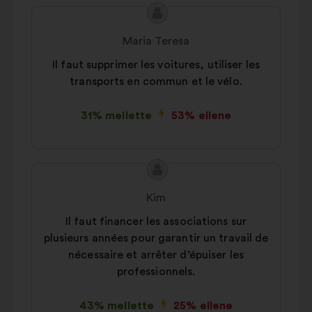
A
A
javaslat
javaslat
Maria Teresa
tartalma:
szerzője:
Il faut supprimer les voitures, utiliser les
transports en commun et le vélo.
31% mellette
53% ellene
A
A
javaslat
javaslat
Kim
tartalma:
szerzője:
Il faut financer les associations sur
plusieurs années pour garantir un travail de
nécessaire et arrêter d’épuiser les
professionnels.
43% mellette
25% ellene