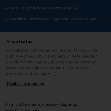
A konzultációt kezdeményezte:
AMF 93
A következő partnerekkel együttműködve:
Square
A kontextus
Consultation citoyenne réalisée par Make.org du
2025-09-01 au 2025-10-22, autour de la question:
Élections municipales 2026 : Quelles priorités pour
votre ville de Seine-Saint-Denis ? (éducation,
propreté, culture, sport...)
További információ
Új
lap
megnyitása
A konzultáció befejezésének időpontja
: