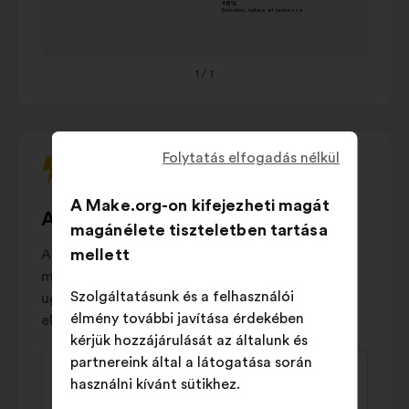
az
vie
alábbi
Solidarité
körhinta
et services
18%
1
/ 1
használatával.
publics
Éducation,
culture et
16%
Folytatás elfogadás nélkül
jeunesse
Logement
A Make.org-on kifejezheti magát
et
14%
A legvitatottabb javaslatok
magánélete tiszteletben tartása
urbanisme
mellett
A „vitatott" javaslatok a társadalom jelentős
Sécurité et
megosztottságát tükrözik: általában
tranquillité
14%
Szolgáltatásunk és a felhasználói
ugyanannyian támogatják, mint amennyien
publique
élmény további javítása érdekében
elutasítják őket.
Démocratie
kérjük hozzájárulását az általunk és
locale
et
12%
A
A
partnereink által a látogatása során
citoyenneté
javaslat
javaslat
használni kívánt sütikhez.
Transports
Amandine
6%
tartalma:
szerzője: