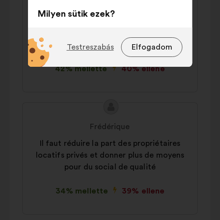
et mobilité
Il faut diminuer la place de la voiture pour
Milyen sütik ezek?
mieux respirer: plus de trottoirs arborés,
pistes cyclables, plus de transport en
Technikai:
az oldal működéséhez
commun.
elengedhetetlenül szükséges sütik.
Testreszabás
Elfogadom
Preferencia:
az oldal böngészése
42% mellette
40% ellene
során biztosított élményt javító
sütik
Statisztikai:
az állampolgári
A
A
konzultációk elemzésének
javaslat
javaslat
összesített módon történő
Frédérique
tartalma:
szerzője:
bővítésére szolgáló sütik.
Il faut réduire la part des propriétaires
Közösségi hálózati:
a közösségi
locatifs privés et donner plus de moyens
hálózatokon való hatásunk
pour du social de qualité
növeléséhez szükséges sütik
34% mellette
39% ellene