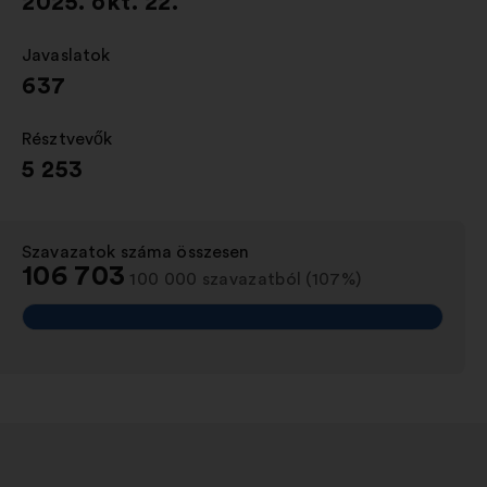
2025. okt. 22.
Javaslatok
:
637
Résztvevők
:
5 253
Szavazatok száma összesen
:
106 703
100 000 szavazatból (107%)