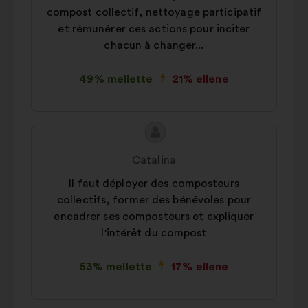
compost collectif, nettoyage participatif
et rémunérer ces actions pour inciter
chacun à changer...
49% mellette
21% ellene
A
A
javaslat
javaslat
Catalina
tartalma:
szerzője:
Il faut déployer des composteurs
collectifs, former des bénévoles pour
encadrer ses composteurs et expliquer
l'intérêt du compost
53% mellette
17% ellene