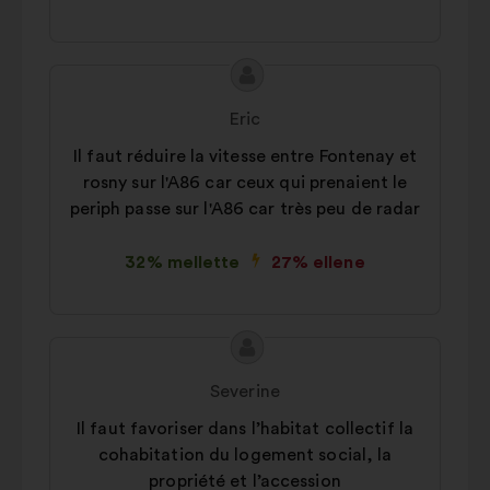
A
A
javaslat
javaslat
Eric
tartalma:
szerzője:
Il faut réduire la vitesse entre Fontenay et
rosny sur l'A86 car ceux qui prenaient le
periph passe sur l'A86 car très peu de radar
32% mellette
27% ellene
A
A
javaslat
javaslat
Severine
tartalma:
szerzője:
Il faut favoriser dans l’habitat collectif la
cohabitation du logement social, la
propriété et l’accession