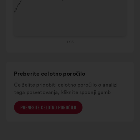
Saint-denis et pierrefitte-sur-seine
Noisy-le-
Sai
2%
4%
grand
ou
sur
Drancy
3%
4%
se
Pantin
6%
4%
Bo
1
/ 5
Liv
ga
Preberite celotno poročilo
Če želite pridobiti celotno poročilo o analizi
tega posvetovanja, kliknite spodnji gumb
PRENESITE CELOTNO POROČILO