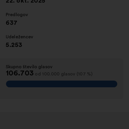
22. okt. 2025
Predlogov
:
637
Udeležencev
:
5.253
Skupno število glasov
:
106.703
od 100.000 glasov (107 %)