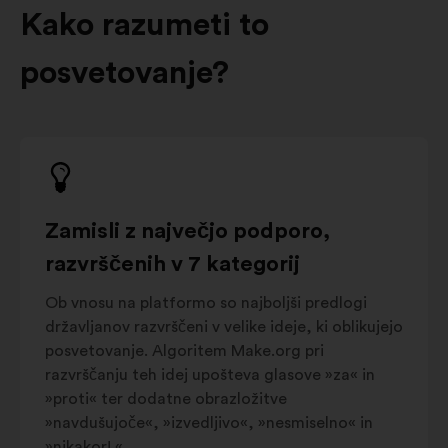
Kako razumeti to
posvetovanje?
Zamisli z največjo podporo,
razvrščenih v 7 kategorij
Ob vnosu na platformo so najboljši predlogi
državljanov razvrščeni v velike ideje, ki oblikujejo
posvetovanje. Algoritem Make.org pri
razvrščanju teh idej upošteva glasove »za« in
»proti« ter dodatne obrazložitve
»navdušujoče«, »izvedljivo«, »nesmiselno« in
»nikakor! «.