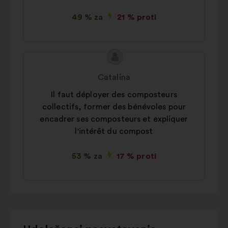
49 % za
21 % proti
Vsebina
Predlog:
predloga:
Catalina
Il faut déployer des composteurs
collectifs, former des bénévoles pour
encadrer ses composteurs et expliquer
l'intérêt du compost
53 % za
17 % proti
Za