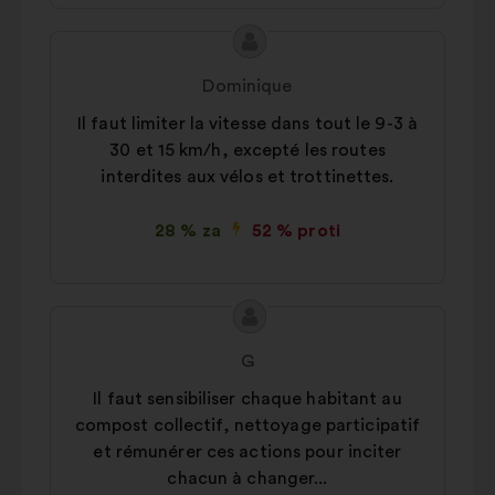
Vsebina
Predlog:
predloga:
Dominique
Il faut limiter la vitesse dans tout le 9-3 à
30 et 15 km/h, excepté les routes
interdites aux vélos et trottinettes.
28 % za
52 % proti
Vsebina
Predlog:
predloga:
G
Il faut sensibiliser chaque habitant au
compost collectif, nettoyage participatif
et rémunérer ces actions pour inciter
chacun à changer...