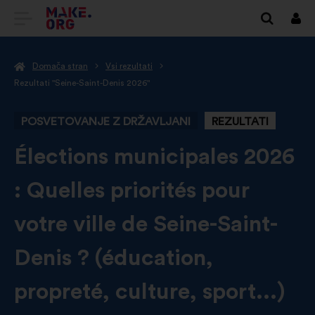
POJDI
Prij
NA
Domača stran
Vsi rezultati
DOMAČO
Rezultati "Seine-Saint-Denis 2026"
STRAN
POSVETOVANJE Z DRŽAVLJANI
REZULTATI
MAKE.ORG
-
Élections municipales 2026
: Quelles priorités pour
votre ville de Seine-Saint-
Denis ? (éducation,
propreté, culture, sport...)