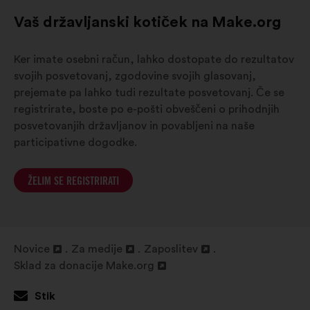
Vaš državljanski kotiček na Make.org
Ker imate osebni račun, lahko dostopate do rezultatov
svojih posvetovanj, zgodovine svojih glasovanj,
prejemate pa lahko tudi rezultate posvetovanj. Če se
registrirate, boste po e-pošti obveščeni o prihodnjih
posvetovanjih državljanov in povabljeni na naše
participativne dogodke.
ŽELIM SE REGISTRIRATI
Novice
Za medije
Zaposlitev
Odpri
Odpri
Odpri
Sklad za donacije Make.org
v
Odpri
v
v
novem
v
novem
novem
Stik
zavihku
novem
zavihku
zavihku