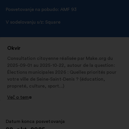
Posvetovanje na pobudo:
AMF 93
V sodelovanju s/z:
Square
Okvir
Consultation citoyenne réalisée par Make.org du
2025-09-01 au 2025-10-22, autour de la question:
Élections municipales 2026 : Quelles priorités pour
votre ville de Seine-Saint-Denis ? (éducation,
propreté, culture, sport...)
Več o tem
Odpri
v
novem
zavihku
Datum konca posvetovanja
: