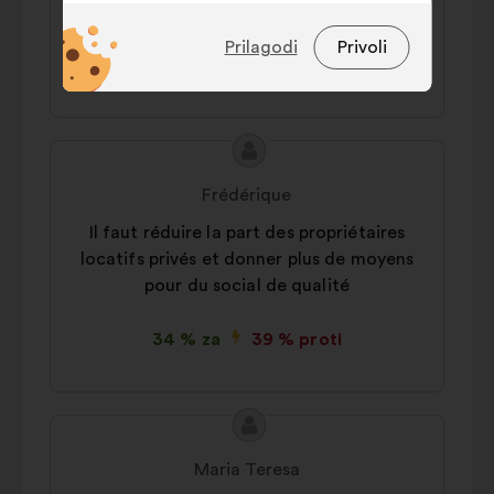
commun.
Funkcionalni:
to so piškotki za
Prilagodi
Privoli
izboljšanje vaše izkušnje na
42 % za
40 % proti
spletišču
Statistični:
to so piškotki za
izboljšanje zbirne analize naših
Vsebina
Predlog:
državljanskih posvetovanj
predloga:
Frédérique
Družbena omrežja:
to so piškotki,
Il faut réduire la part des propriétaires
ki nam pomagajo pri optimizaciji
locatifs privés et donner plus de moyens
našega vpliva prek družbenih
omrežij
pour du social de qualité
34 % za
39 % proti
Vsebina
Predlog:
predloga:
Maria Teresa