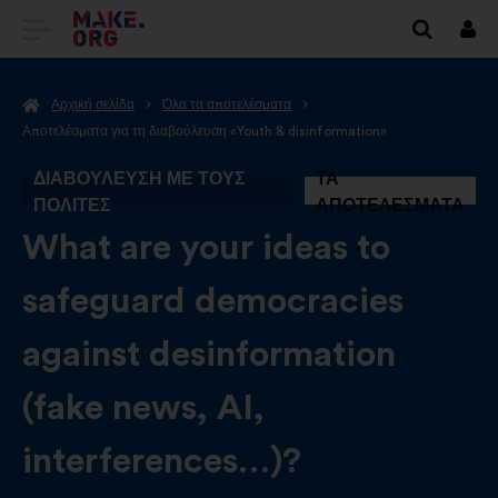
ΜΕΤΆΒΑΣΗ
Συν
ΣΤΗΝ
Αρχική σελίδα
Όλα τα αποτελέσματα
ΑΡΧΙΚΉ
Αποτελέσματα για τη διαβούλευση «Youth & disinformation»
ΣΕΛΊΔΑ
ΔΙΑΒΟΎΛΕΥΣΗ ΜΕ ΤΟΥΣ
ΤΑ
ΤΟΥ
ΠΟΛΊΤΕΣ
ΑΠΟΤΕΛΈΣΜΑΤΑ
MAKE.ORG
-
What are your ideas to
safeguard democracies
against desinformation
(fake news, AI,
interferences…)?