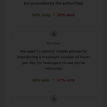
but accessible by the authorities)
Προτιμήσεις:
cookies για τη
βελτίωση της εμπειρίας σας κατά την
54% υπέρ
32% κατά
περιήγησή σας στον ιστότοπο
Στατιστικά:
cookies για τον
εμπλουτισμό της ανάλυσης των
Περιεχόμενο
Πρόταση
διαβουλεύσεων με τους πολίτες σε
της
του/
συγκεντρωτική μορφή
Romain
πρότασης:
της:
Μέσα κοινωνικής δικτύωσης:
We need to restrict mobile phones by
cookies που μας βοηθούν να
introducing a maximum number of hours
βελτιστοποιήσουμε τον αντίκτυπό
per day for teenagers to use social
μας στα μέσα κοινωνικής δικτύωσης
networks
35% υπέρ
47% κατά
Περιεχόμενο
Πρόταση
της
του/