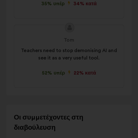
35% υπέρ
34% κατά
Περιεχόμενο
Πρόταση
της
του/
Tom
πρότασης:
της:
Teachers need to stop demonising AI and
see it as a very useful tool.
52% υπέρ
22% κατά
Χρησιμοποιήστε
Οι συμμετέχοντες στη
τα
διαβούλευση
κουμπιά