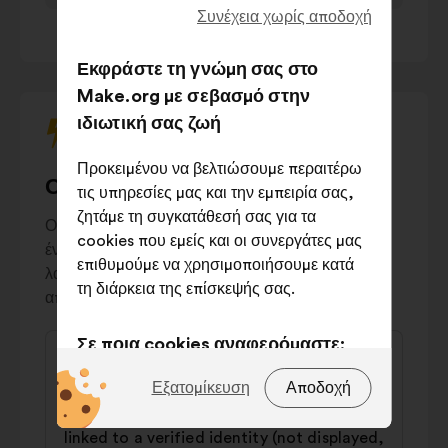
Intelligence
στο
Συνέχεια χωρίς αποδοχή
Sanctions
1
/ 1
πληκτρολόγιο
12%
and controls
για
Εκφράστε τη γνώμη σας στο
να
Governance
11%
Make.org με σεβασμό στην
αλληλεπιδράσετε
and financing
ιδιωτική σας ζωή
με
Journalistic
10%
το
practices
Προκειμένου να βελτιώσουμε περαιτέρω
καρουζέλ
Οι πιο αμφιλεγόμενες προτάσεις
Regulation of
τις υπηρεσίες μας και την εμπειρία σας,
που
social
10%
ζητάμε τη συγκατάθεσή σας για τα
ακολουθεί.
Οι «αμφιλεγόμενες» προτάσεις αντικατοπτρίζουν
networks
cookies που εμείς και οι συνεργάτες μας
ένα σημαντικό χάσμα στην κοινωνία: συνολικά,
Others
5%
επιθυμούμε να χρησιμοποιήσουμε κατά
λαμβάνουν εξίσου ισχυρή υποστήριξη και
τη διάρκεια της επίσκεψής σας.
απόρριψη.
Περιεχόμενο
Σε ποια cookies αναφερόμαστε;
Πρόταση
της
του/
Clémentine
Τεχνικά:
cookies που είναι
Εξατομίκευση
Αποδοχή
πρότασης:
της:
απαραίτητα για τη λειτουργία του
Each profile on social networks must be
ιστότοπου
linked to a verified identity (not displayed,