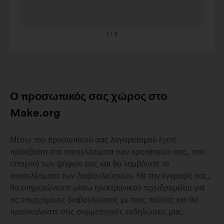
που
65
1%
ακολουθεί.
+
8-
1
/ 2
7%
15
Ο προσωπικός σας χώρος στο
Make.org
Μέσω του προσωπικού σας λογαριασμού έχετε
πρόσβαση στα αποτελέσματα των προτάσεών σας, στο
ιστορικό των ψήφων σας και θα λαμβάνετε τα
αποτελέσματα των διαβουλεύσεων. Με την εγγραφή σας,
θα ενημερώνεστε μέσω ηλεκτρονικού ταχυδρομείου για
τις επερχόμενες διαβουλεύσεις με τους πολίτες και θα
προσκαλείστε στις συμμετοχικές εκδηλώσεις μας.