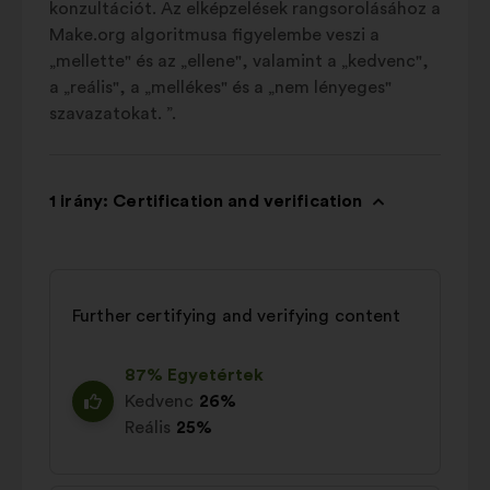
konzultációt. Az elképzelések rangsorolásához a
Make.org algoritmusa figyelembe veszi a
„mellette" és az „ellene", valamint a „kedvenc",
a „reális", a „mellékes" és a „nem lényeges"
szavazatokat. ”.
1 irány: Certification and verification
Further certifying and verifying content
87% Egyetértek
Kedvenc
26%
Reális
25%