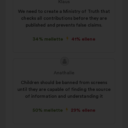
Klaus
tartalma:
szerzője:
We need to create a Ministry of Truth that
checks all contributions before they are
published and prevents false claims.
34% mellette
41% ellene
A
A
javaslat
javaslat
Anathalie
tartalma:
szerzője:
Children should be banned from screens
until they are capable of finding the source
of information and understanding it
50% mellette
29% ellene