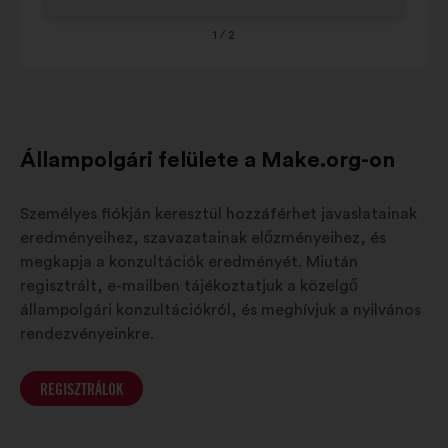
55-
2%
64
1
/ 2
65
1%
+
8-
7%
15
Állampolgári felülete a Make.org-on
Személyes fiókján keresztül hozzáférhet javaslatainak
eredményeihez, szavazatainak előzményeihez, és
megkapja a konzultációk eredményét. Miután
regisztrált, e-mailben tájékoztatjuk a közelgő
állampolgári konzultációkról, és meghívjuk a nyilvános
rendezvényeinkre.
REGISZTRÁLOK