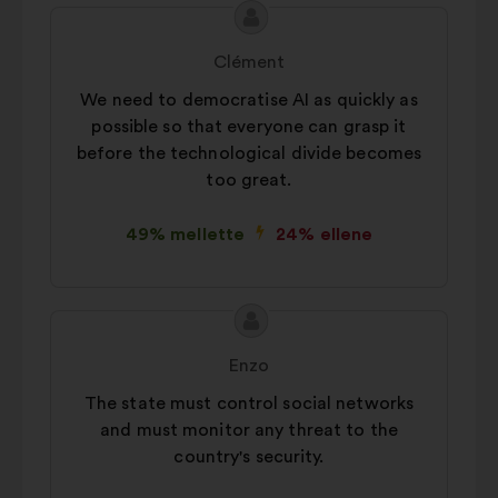
A
A
javaslat
javaslat
Clément
tartalma:
szerzője:
We need to democratise AI as quickly as
possible so that everyone can grasp it
before the technological divide becomes
too great.
49% mellette
24% ellene
A
A
javaslat
javaslat
Enzo
tartalma:
szerzője:
The state must control social networks
and must monitor any threat to the
country's security.