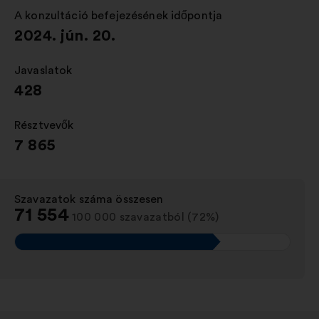
A konzultáció befejezésének időpontja
:
2024. jún. 20.
Javaslatok
:
428
Résztvevők
:
7 865
Szavazatok száma összesen
:
71 554
100 000 szavazatból (72%)