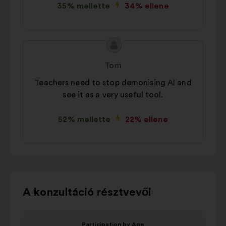
35% mellette
34% ellene
A
A
javaslat
javaslat
Tom
tartalma:
szerzője:
Teachers need to stop demonising AI and
see it as a very useful tool.
52% mellette
22% ellene
Használja
A konzultáció résztvevői
a
vezérlőgombokat,
Elem
Elem
Participation by Age