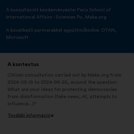
A konzultációt kezdeményezte:
Paris School of
International Affairs - Sciences Po
,
Make.org
A következő partnerekkel együttműködve:
OTAN
,
Microsoft
A kontextus
Citizen consultation carried out by Make.org from
2024-05-15 to 2024-06-20, around the question:
What are your ideas for protecting democracies
from disinformation (fake news, AI, attempts to
influence...)?
További információ
Új
lap
megnyitása