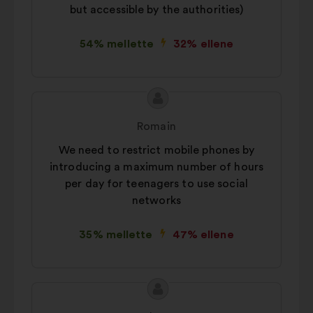
but accessible by the authorities)
konzultációk elemzésének
összesített módon történő
54% mellette
32% ellene
bővítésére szolgáló sütik.
Közösségi hálózati:
a közösségi
hálózatokon való hatásunk
A
A
növeléséhez szükséges sütik
javaslat
javaslat
Romain
tartalma:
szerzője:
We need to restrict mobile phones by
introducing a maximum number of hours
per day for teenagers to use social
networks
35% mellette
47% ellene
A
A
javaslat
javaslat