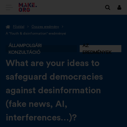
TOVÁBB
Beje
A
Főoldal
Összes eredmény
MAKE.ORG
A "Youth & disinformation" eredményei
FŐOLDALÁRA
ÁLLAMPOLGÁRI
AZ
KONZULTÁCIÓ
EREDMÉNYEK
-
What are your ideas to
safeguard democracies
against desinformation
(fake news, AI,
interferences…)?