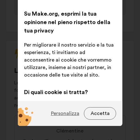
tasto
Artificial
tab
14%
Intelligence
Su Make.org, esprimi la tua
della
Sanctions
1
/ 1
opinione nel pieno rispetto della
tastiera
12%
and controls
tua privacy
per
interagire
Governance
11%
Per migliorare il nostro servizio e la tua
con
and financing
esperienza, ti invitiamo ad
il
Journalistic
10%
acconsentire ai cookie che vorremmo
carosello
practices
utilizzare, insieme ai nostri partner, in
qui
Le proposte più controverse
Regulation of
occasione delle tue visite al sito.
sotto.
social
10%
Le proposte “controverse” testimoniano una
networks
forte scissione sociale: raccolgono tante
Di quali cookie si tratta?
Others
5%
adesioni quanti rifiuti, in modo altrettanto
Tecnici:
cookie indispensabili per il
netto.
funzionamento del sito
Personalizza
Accetta
Contenuto
Proposta
Preferenze:
cookie per migliorare
della
di:
la tua esperienza durante la
Clémentine
mia
navigazione sul sito