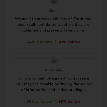
Contenuto
Proposta
della
di:
Klaus
mia
We need to create a Ministry of Truth that
proposta:
checks all contributions before they are
published and prevents false claims.
34% a favore
41% contro
Contenuto
Proposta
della
di:
Anathalie
mia
Children should be banned from screens
proposta:
until they are capable of finding the source
of information and understanding it
50% a favore
29% contro