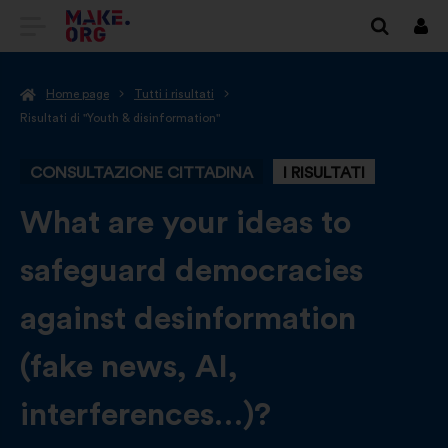
VAI
Conn
ALLA
Home page
Tutti i risultati
HOME
Risultati di "Youth & disinformation"
PAGE
CONSULTAZIONE CITTADINA
I RISULTATI
DI
MAKE.ORG
-
What are your ideas to
safeguard democracies
against desinformation
(fake news, AI,
interferences…)?