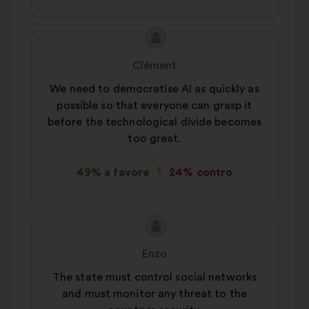
Contenuto
Proposta
della
di:
Clément
mia
We need to democratise AI as quickly as
proposta:
possible so that everyone can grasp it
before the technological divide becomes
too great.
49% a favore
24% contro
Contenuto
Proposta
della
di:
Enzo
mia
The state must control social networks
proposta:
and must monitor any threat to the