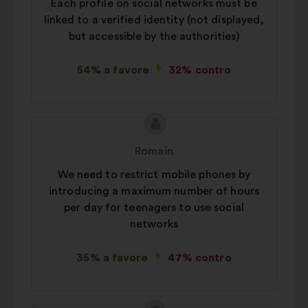
Each profile on social networks must be
proposta:
Statistici:
cookie per arricchire
linked to a verified identity (not displayed,
l'analisi delle nostre consultazioni
but accessible by the authorities)
cittadine in modo aggregato
54% a favore
32% contro
Social network:
cookie che ci
aiutano a ottimizzare la nostra
presenza sui social network
Contenuto
Proposta
della
di:
Romain
mia
We need to restrict mobile phones by
proposta:
introducing a maximum number of hours
per day for teenagers to use social
networks
35% a favore
47% contro