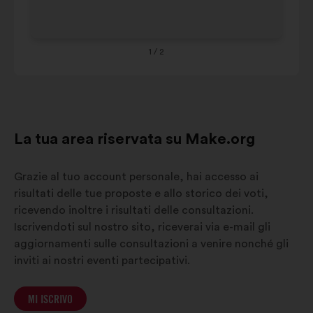
carosello
qui
65
1%
sotto.
+
8-
1
/ 2
7%
15
La tua area riservata su Make.org
Grazie al tuo account personale, hai accesso ai
risultati delle tue proposte e allo storico dei voti,
ricevendo inoltre i risultati delle consultazioni.
Iscrivendoti sul nostro sito, riceverai via e-mail gli
aggiornamenti sulle consultazioni a venire nonché gli
inviti ai nostri eventi partecipativi.
MI ISCRIVO