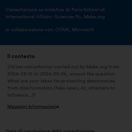
Consultazione su iniziativa di:
Paris School of
International Affairs - Sciences Po
,
Make.org
In collaborazione con:
OTAN
,
Microsoft
Il contesto
Citizen consultation carried out by Make.org from
2024-05-15 to 2024-06-20, around the question:
What are your ideas for protecting democracies
from disinformation (fake news, AI, attempts to
influence...)?
Maggiori informazioni
Apri
in
un'altra
scheda
Data di conclusione della consultazione
: