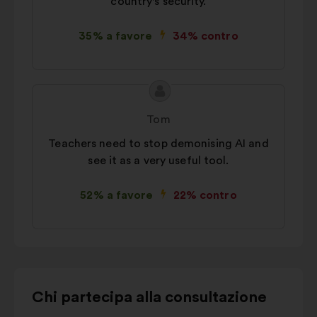
country's security.
35% a favore
34% contro
Contenuto
Proposta
della
di:
Tom
mia
Teachers need to stop demonising AI and
proposta:
see it as a very useful tool.
52% a favore
22% contro
Usa
Chi partecipa alla consultazione
i