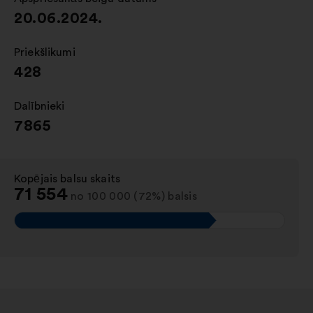
20.06.2024.
Priekšlikumi
:
428
Dalībnieki
:
7865
Kopējais balsu skaits
:
71 554
no 100 000 (72%) balsis