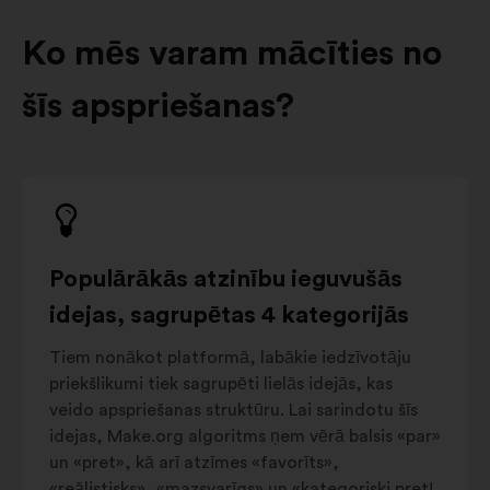
Ko mēs varam mācīties no
šīs apspriešanas?
Populārākās atzinību ieguvušās
idejas, sagrupētas 4 kategorijās
Tiem nonākot platformā, labākie iedzīvotāju
priekšlikumi tiek sagrupēti lielās idejās, kas
veido apspriešanas struktūru. Lai sarindotu šīs
idejas, Make.org algoritms ņem vērā balsis «par»
un «pret», kā arī atzīmes «favorīts»,
«reālistisks», «mazsvarīgs» un «kategoriski pret!