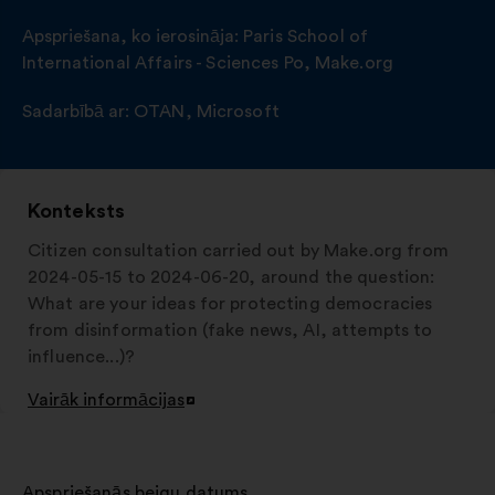
Apspriešana, ko ierosināja:
Paris School of
International Affairs - Sciences Po
,
Make.org
Sadarbībā ar:
OTAN
,
Microsoft
Konteksts
Citizen consultation carried out by Make.org from
2024-05-15 to 2024-06-20, around the question:
What are your ideas for protecting democracies
from disinformation (fake news, AI, attempts to
influence...)?
Vairāk informācijas
Atvērt
jaunā
cilnē
Apspriešanās beigu datums
: