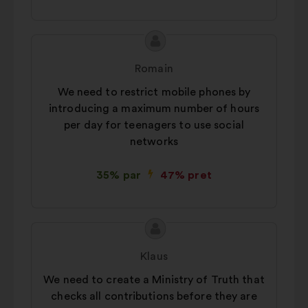
lai apkopotā veidā bagātinātu
mūsu apspriešanos ar iedzīvotājiem
analīzi
Priekšlikuma
Priekšlikumu
Ar sociālajiem tīkliem saistītās:
saturs:
iesniedza:
Romain
sīkdatnes, kas palīdz mums
optimizēt mūsu ietekmi,
We need to restrict mobile phones by
pateicoties sociālajiem tīkliem
introducing a maximum number of hours
per day for teenagers to use social
networks
35% par
47% pret
Priekšlikuma
Priekšlikumu
saturs:
iesniedza:
Klaus
We need to create a Ministry of Truth that
checks all contributions before they are