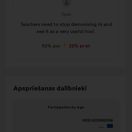
Priekšlikuma
Priekšlikumu
saturs:
iesniedza:
Tom
Teachers need to stop demonising AI and
see it as a very useful tool.
52% par
22% pret
Izmantojiet
Apspriešanas dalībnieki
vadības
pogas,
{{Index}}
{{Inde
Participation by Age
bultiņas
elements
eleme
"pa
no
no
VOTES DISTRIBUTION
Participation by
kreisi"
2
2
Votes
Age
un
Uz