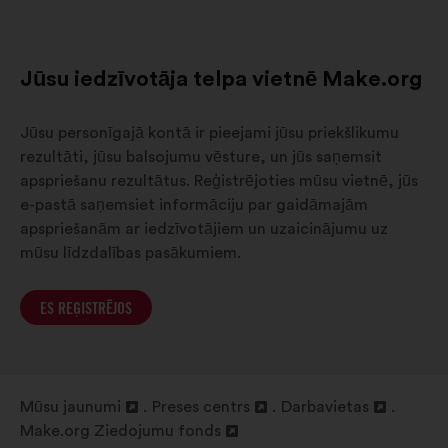
8-
7%
15
Jūsu iedzīvotāja telpa vietnē Make.org
Jūsu personīgajā kontā ir pieejami jūsu priekšlikumu
rezultāti, jūsu balsojumu vēsture, un jūs saņemsit
apspriešanu rezultātus. Reģistrējoties mūsu vietnē, jūs
e-pastā saņemsiet informāciju par gaidāmajām
apspriešanām ar iedzīvotājiem un uzaicinājumu uz
mūsu līdzdalības pasākumiem.
ES REĢISTRĒJOS
Mūsu jaunumi
Preses centrs
Darbavietas
Atvērt
Atvērt
Atvērt
Make.org Ziedojumu fonds
jaunā
Atvērt
jaunā
jaunā