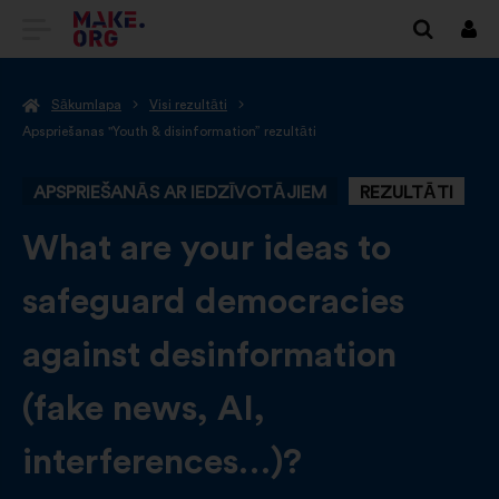
DOTIES
Piet
UZ
Sākumlapa
Visi rezultāti
VIETNES
Apspriešanas "Youth & disinformation” rezultāti
MAKE.ORG
APSPRIEŠANĀS AR IEDZĪVOTĀJIEM
REZULTĀTI
SĀKUMLAPU
-
What are your ideas to
safeguard democracies
against desinformation
(fake news, AI,
interferences…)?