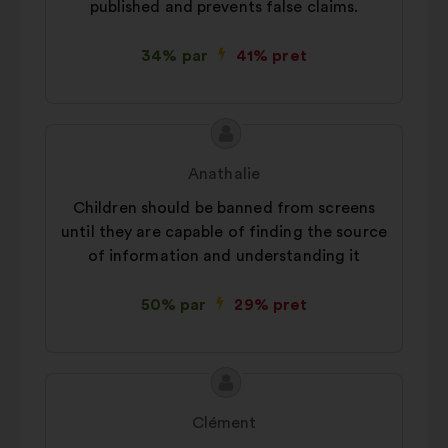
published and prevents false claims.
34% par
41% pret
Priekšlikuma
Priekšlikumu
saturs:
iesniedza:
Anathalie
Children should be banned from screens
until they are capable of finding the source
of information and understanding it
50% par
29% pret
Priekšlikuma
Priekšlikumu
saturs:
iesniedza:
Clément