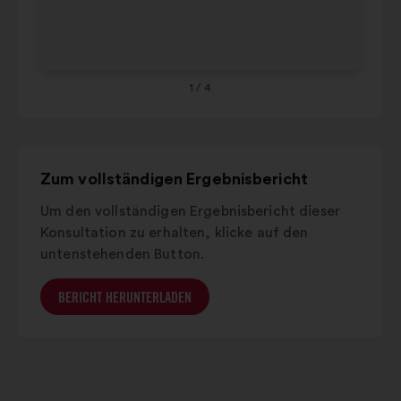
Provence-
Co
alpes-
8%
8%
côte
d'azur
1
/ 4
Grand est
8%
8%
Zum vollständigen Ergebnisbericht
Um den vollständigen Ergebnisbericht dieser
Konsultation zu erhalten, klicke auf den
untenstehenden Button.
BERICHT HERUNTERLADEN