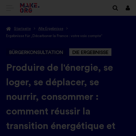
ZUR
Anm
MAKE.ORG
Startseite
Alle Ergebnisse
STARTSEITE
Ergebnisse für „Décarboner la France : votre voix compte“
GEHEN
BÜRGERKONSULTATION
DIE ERGEBNISSE
-
Produire de l'énergie, se
loger, se déplacer, se
nourrir, consommer :
comment réussir la
transition énergétique et