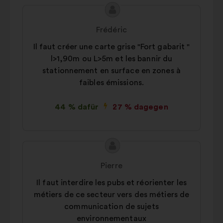
Inhalt
Vorschlag
des
von:
Frédéric
Vorschlags:
Il faut créer une carte grise "Fort gabarit "
l>1,90m ou L>5m et les bannir du
stationnement en surface en zones à
faibles émissions.
44 % dafür
27 % dagegen
Inhalt
Vorschlag
des
von:
Pierre
Vorschlags:
Il faut interdire les pubs et réorienter les
métiers de ce secteur vers des métiers de
communication de sujets
environnementaux