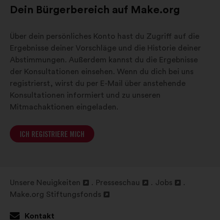
Dein Bürgerbereich auf Make.org
Über dein persönliches Konto hast du Zugriff auf die
Ergebnisse deiner Vorschläge und die Historie deiner
Abstimmungen. Außerdem kannst du die Ergebnisse
der Konsultationen einsehen. Wenn du dich bei uns
registrierst, wirst du per E-Mail über anstehende
Konsultationen informiert und zu unseren
Mitmachaktionen eingeladen.
ICH REGISTRIERE MICH
Unsere Neuigkeiten
Presseschau
Jobs
In
In
In
Make.org Stiftungsfonds
einem
In
einem
einem
neuen
einem
neuen
neuen
Kontakt