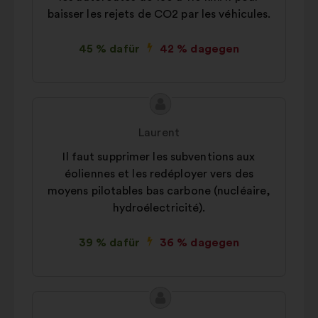
baisser les rejets de CO2 par les véhicules.
45 % dafür
42 % dagegen
Inhalt
Vorschlag
des
von:
Laurent
Vorschlags:
Il faut supprimer les subventions aux
éoliennes et les redéployer vers des
moyens pilotables bas carbone (nucléaire,
hydroélectricité).
39 % dafür
36 % dagegen
Inhalt
Vorschlag
des
von: