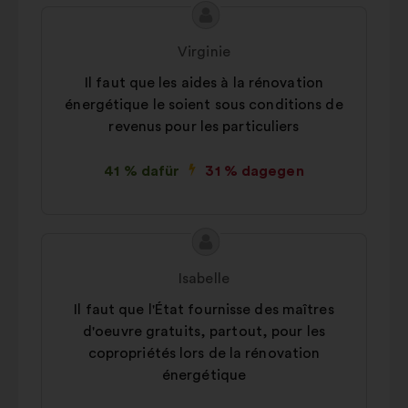
Inhalt
Vorschlag
des
von:
Virginie
Vorschlags:
Il faut que les aides à la rénovation
énergétique le soient sous conditions de
revenus pour les particuliers
41 % dafür
31 % dagegen
Inhalt
Vorschlag
des
von:
Isabelle
Vorschlags:
Il faut que l'État fournisse des maîtres
d'oeuvre gratuits, partout, pour les
copropriétés lors de la rénovation
énergétique