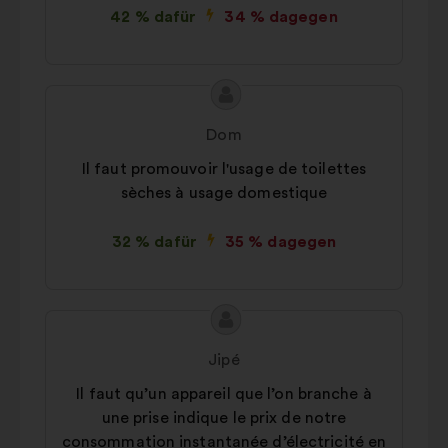
42 % dafür
34 % dagegen
Inhalt
Vorschlag
des
von:
Dom
Vorschlags:
Il faut promouvoir l'usage de toilettes
sèches à usage domestique
32 % dafür
35 % dagegen
Inhalt
Vorschlag
des
von:
Jipé
Vorschlags:
Il faut qu’un appareil que l’on branche à
une prise indique le prix de notre
consommation instantanée d’électricité en