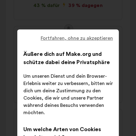
43 % dafür
39 % dagegen
Inhalt
Vorschlag
des
von:
Fortfahren, ohne zu akzeptieren
David
Vorschlags:
Il faut limiter la voiture électrique qui est
Äußere dich auf Make.org und
une aberration écolo (métaux rare,
schütze dabei deine Privatsphäre
pollution de l'eau, obsolescence/recyclage
des batteries)
Um unseren Dienst und dein Browser-
Erlebnis weiter zu verbessern, bitten wir
40 % dafür
34 % dagegen
dich um deine Zustimmung zu den
Cookies, die wir und unsere Partner
während deines Besuchs verwenden
möchten.
Inhalt
Vorschlag
des
von:
Francine
Vorschlags:
Um welche Arten von Cookies
Il faut arrêter d'installer de l'éolienatoire