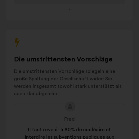
mit
Sensibilisation et
24%
dem
responsabilisation
1
/ 1
unten
Agriculture et
stehenden
alimentation
11%
Karussell
durables
zu
Aménagement
interagieren.
urbain
et
6%
utilisation des
Die umstrittensten Vorschläge
sols
Die umstrittensten Vorschläge spiegeln eine
Batîments
5%
große Spaltung der Gesellschaft wider: Sie
Autres
9%
werden insgesamt sowohl stark unterstützt als
auch klar abgelehnt.
Inhalt
Vorschlag
des
von:
Fred
Vorschlags:
Il faut revenir à 80% de nucléaire et
interdire les subventions publiques aux