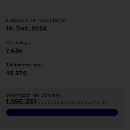
einem
neuen
Reiter
Enddatum der Konsultation
:
öffnen
16. Dez. 2024
Vorschläge
:
7.634
Teilnehmer:innen
:
49.276
Gesamtzahl der Stimmen
:
1.156.351
von 1.000.000 Stimmen (116 %)