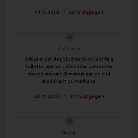
41 % dafür
29 % dagegen
Inhalt
Vorschlag
des
von:
Guillaume
Vorschlags:
Il faut créer des bâtiments collectifs à
toilettes sèches, évacuées par monte
charge servant d'engrais agricole et
produisant du méthane.
30 % dafür
37 % dagegen
Inhalt
Vorschlag
des
von:
Guérin
Vorschlags: