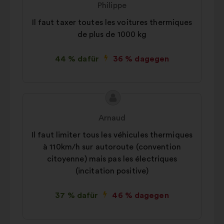
Philippe
sozialen Netzwerke zu verstärken.
Vorschlags:
Il faut taxer toutes les voitures thermiques
de plus de 1000 kg
44 % dafür
36 % dagegen
Inhalt
Vorschlag
des
von:
Arnaud
Vorschlags:
Il faut limiter tous les véhicules thermiques
à 110km/h sur autoroute (convention
citoyenne) mais pas les électriques
(incitation positive)
37 % dafür
46 % dagegen