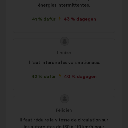
énergies intermittentes.
41 % dafür
43 % dagegen
Inhalt
Vorschlag
des
von:
Louise
Vorschlags:
Il faut interdire les vols nationaux.
42 % dafür
40 % dagegen
Inhalt
Vorschlag
des
von:
Félicien
Vorschlags:
Il faut réduire la vitesse de circulation sur
les autoroutes de 130 à 110 km/h pour