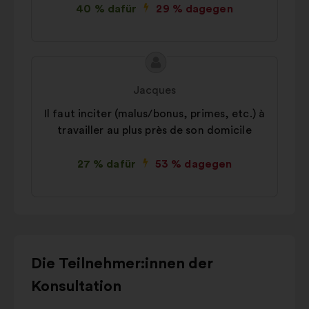
40 % dafür
29 % dagegen
Inhalt
Vorschlag
des
von:
Jacques
Vorschlags:
Il faut inciter (malus/bonus, primes, etc.) à
travailler au plus près de son domicile
27 % dafür
53 % dagegen
Verwende
Die Teilnehmer:innen der
die
Konsultation
Steuertasten,