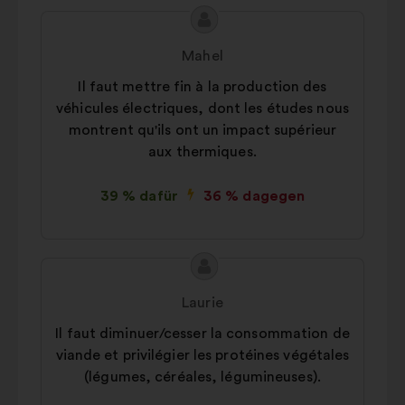
Inhalt
Vorschlag
des
von:
Mahel
Vorschlags:
Il faut mettre fin à la production des
véhicules électriques, dont les études nous
montrent qu'ils ont un impact supérieur
aux thermiques.
39 % dafür
36 % dagegen
Inhalt
Vorschlag
des
von:
Laurie
Vorschlags:
Il faut diminuer/cesser la consommation de
viande et privilégier les protéines végétales
(légumes, céréales, légumineuses).