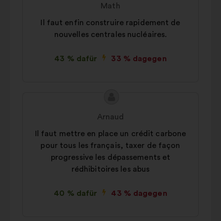
Math
Vorschlags:
Il faut enfin construire rapidement de
nouvelles centrales nucléaires.
43 % dafür
33 % dagegen
Inhalt
Vorschlag
des
von:
Arnaud
Vorschlags:
Il faut mettre en place un crédit carbone
pour tous les français, taxer de façon
progressive les dépassements et
rédhibitoires les abus
40 % dafür
43 % dagegen