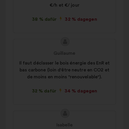
€/h et €/ jour
38 % dafür
32 % dagegen
Inhalt
Vorschlag
des
von:
Guillaume
Vorschlags:
Il faut déclasser le bois énergie des EnR et
bas carbone (loin d'être neutre en CO2 et
de moins en moins "renouvelable").
32 % dafür
34 % dagegen
Inhalt
Vorschlag
des
von:
Isabelle
Vorschlags: