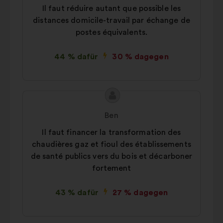
Il faut réduire autant que possible les
distances domicile-travail par échange de
postes équivalents.
44 % dafür
30 % dagegen
Inhalt
Vorschlag
des
von:
Ben
Vorschlags:
Il faut financer la transformation des
chaudières gaz et fioul des établissements
de santé publics vers du bois et décarboner
fortement
43 % dafür
27 % dagegen