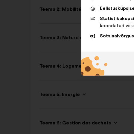
Eelistusküpsis
Teema 2: Mobilités
Statistikaküps
koondatud viisi
Sotsiaalvõrgus
Teema 3: Nature et biodiversité
Teema 4: Logement et construction
Teema 5: Energie
Teema 6: Gestion des dechets