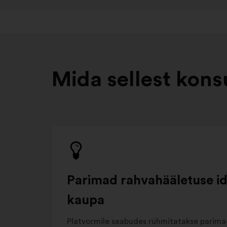
Mida sellest kons
Parimad rahvahääletuse i
kaupa
Platvormile saabudes rühmitatakse parima