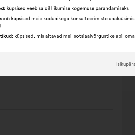
ed:
küpsised veebisaidil liikumise kogemuse parandamiseks
ised:
küpsised meie kodanikega konsulteerimiste analüüsimis
l
tikud:
küpsised, mis aitavad meil sotsiaalvõrgustike abil om
Isikupär