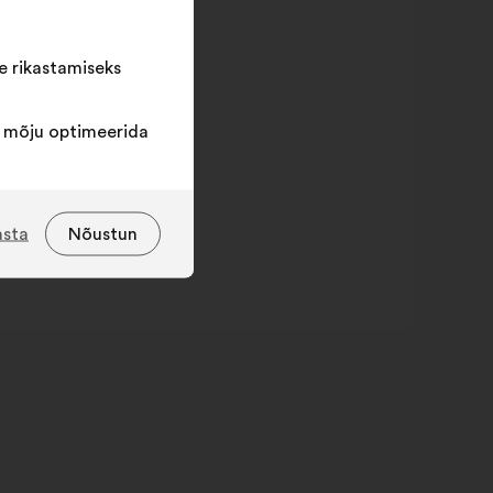
e rikastamiseks
a mõju optimeerida
asta
Nõustun