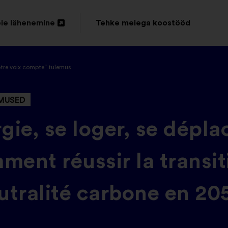
ie lähenemine
Tehke meiega koostööd
amine
el
otre voix compte“ tulemus
helehel
MUSED
gie, se loger, se déplac
ent réussir la transit
eutralité carbone en 20