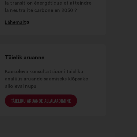
la transition énergétique et atteindre
la neutralité carbone en 2050 ?
Lähemalt
Avamine
uuel
vahelehel
Täielik aruanne
Käesoleva konsultatsiooni täieliku
analüüsiaruande saamiseks klõpsake
alloleval nupul
TÄIELIKU ARUANDE ALLALAADIMINE