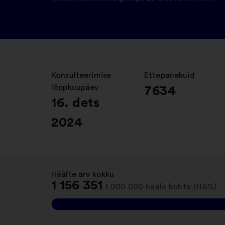
Konsulteerimise
:
Ettepanekuid
:
lõppkuupäev
7634
16. dets
2024
Häälte arv kokku
:
1 156 351
1 000 000 hääle kohta (116%)