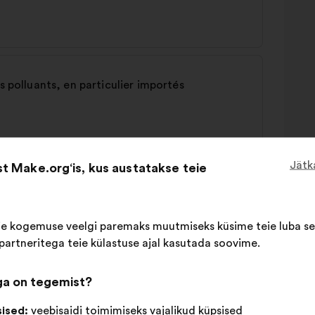
s polluants, en particulier importés
Jätk
t Make.org‘is, kus austatakse teie
 l'impact des produits
ie kogemuse veelgi paremaks muutmiseks küsime teie luba se
artneritega teie külastuse ajal kasutada soovime.
ega on tegemist?
sised:
veebisaidi toimimiseks vajalikud küpsised