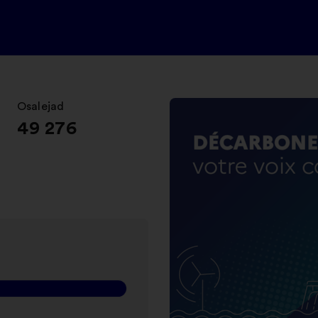
Osalejad
:
49 276