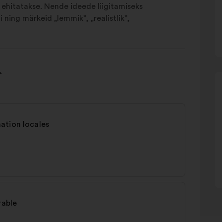
s ehitatakse. Nende ideede liigitamiseks
 ning märkeid „lemmik”, „realistlik”,
ation locales
rable