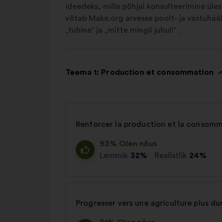
ideedeks, mille põhjal konsulteerimine üle
võtab Make.org arvesse poolt- ja vastuhääli
„tühine” ja „mitte mingil juhul!” .
Teema 1: Production et consommation
Renforcer la production et la consomm
93% Olen nõus
Lemmik
32%
Realistlik
24%
Progresser vers une agriculture plus du