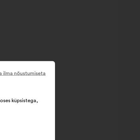
a ilma nõustumiseta
oses küpsistega,