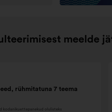
ulteerimisest meelde jä
deed, rühmitatuna 7 teema
d kodanikuettepanekud olulisteks