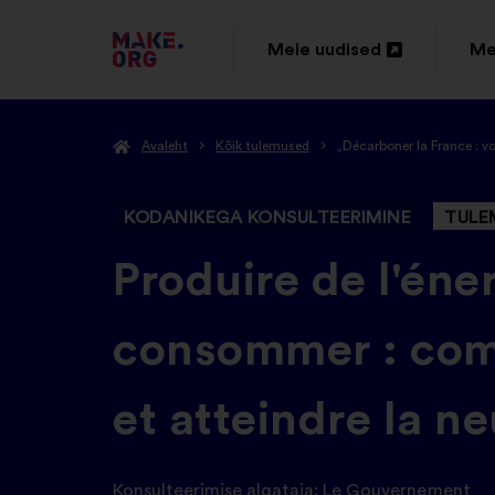
SAIDI
Meie uudised
Me
Avamine
Av
MAKE.ORG
uuel
uu
AVALEHELE
Avaleht
Kõik tulemused
„Décarboner la France : v
vahelehel
va
KODANIKEGA KONSULTEERIMINE
TULE
-
Produire de l'éner
consommer : comm
et atteindre la n
Konsulteerimise algataja:
Le Gouvernement