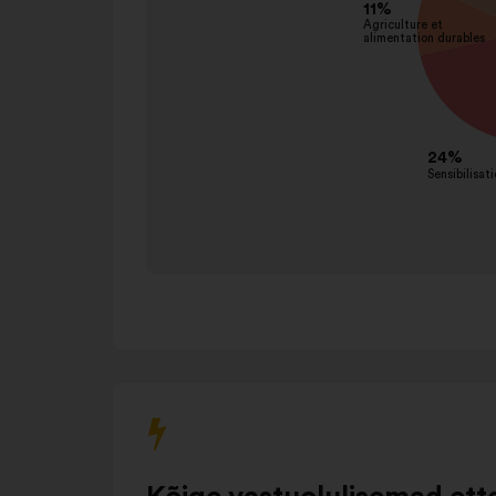
Mobilité et
transports
25%
durables
Sensibilisation et
24%
responsabilisation
Agriculture et
alimentation
11%
durables
Aménagement
urbain
et
6%
utilisation des
sols
Batîments
5%
Autres
9%