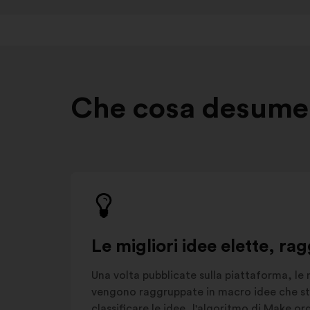
Che cosa desumer
Le migliori idee elette, rag
Una volta pubblicate sulla piattaforma, le 
vengono raggruppate in macro idee che str
classificare le idee, l'algoritmo di Make.or