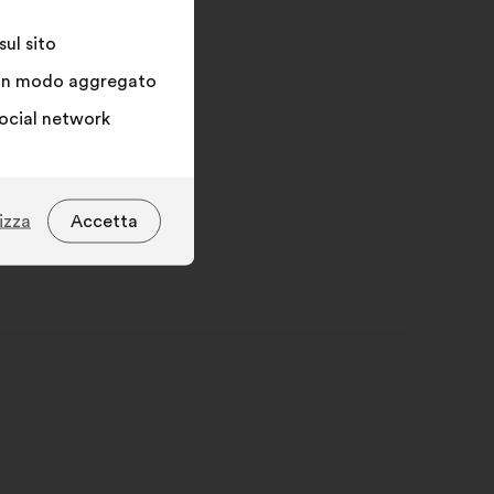
ul sito
ne in modo aggregato
social network
izza
Accetta