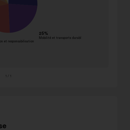
1
/ 1
se