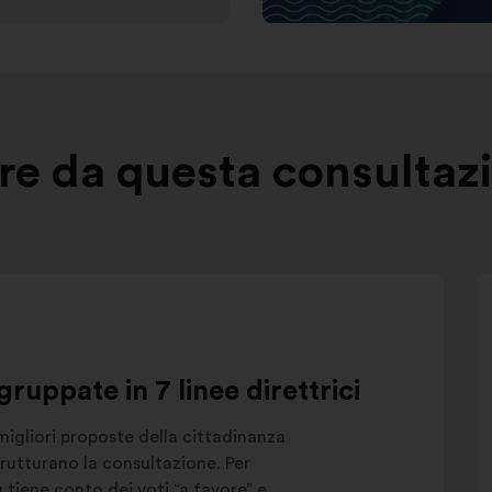
e da questa consultaz
gruppate in 7 linee direttrici
migliori proposte della cittadinanza
utturano la consultazione. Per
g tiene conto dei voti “a favore” e