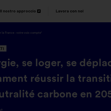
Il nostro approccio
Lavora con noi
Apri
in
r la France : votre voix compte"
un'altra
scheda
ATI
gie, se loger, se déplac
ent réussir la transit
eutralité carbone en 20
nt