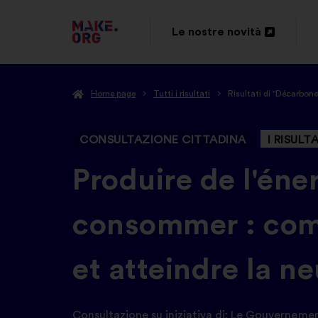
VAI
Le nostre novità
Apri
ALLA
in
HOME
Home page
Tutti i risultati
Risultati di "Décarbone
un'altra
PAGE
scheda
DI
CONSULTAZIONE CITTADINA
I RISULT
MAKE.ORG
-
Produire de l'éner
consommer : comm
et atteindre la n
Consultazione su iniziativa di:
Le Gouverneme