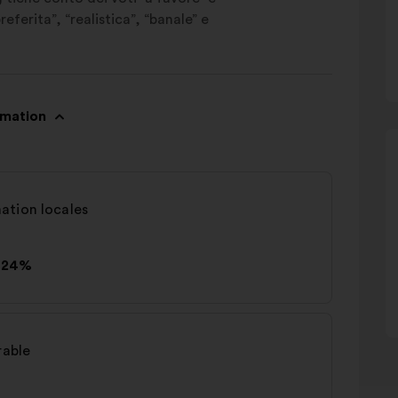
eferita”, “realistica”, “banale” e
mmation
ation locales
24%
rable