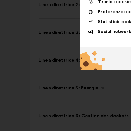
Tecnici:
cookie 
Linea direttrice 2: Mobilités
Preferenze:
co
Statistici:
cooki
Social network
Linea direttrice 3: Nature et biodiversit
Linea direttrice 4: Logement et constru
Linea direttrice 5: Energie
Linea direttrice 6: Gestion des dechets