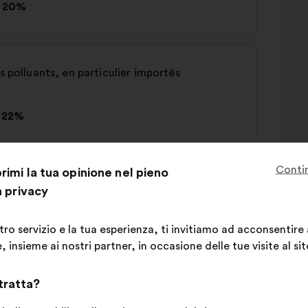
20%
s polluants, en particulier importés
22%
Conti
imi la tua opinione nel pieno
 l'impact des produits
a privacy
29%
stro servizio e la tua esperienza, ti invitiamo ad acconsentire
 insieme ai nostri partner, in occasione delle tue visite al sit
 tratta?