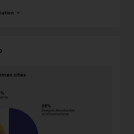
ucation
o
mes cités