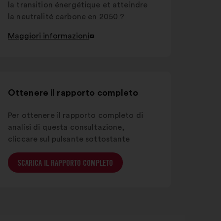
la transition énergétique et atteindre
la neutralité carbone en 2050 ?
Maggiori informazioni
Apri
in
un'altra
scheda
Ottenere il rapporto completo
Per ottenere il rapporto completo di
analisi di questa consultazione,
cliccare sul pulsante sottostante
SCARICA IL RAPPORTO COMPLETO