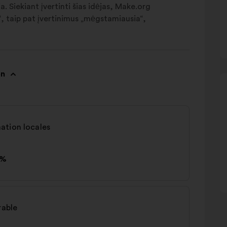
. Siekiant įvertinti šias idėjas, Make.org
eš“, taip pat įvertinimus „mėgstamiausia“,
on
ation locales
4%
rable