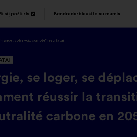
ūsų požiūris
Bendradarbiaukite su mumis
tverti
naujame
France : votre voix compte“ rezultatai
kirtuke
ATAI
gie, se loger, se déplac
ent réussir la transit
eutralité carbone en 20