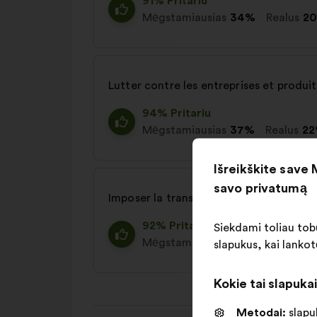
91% Pritariu
Mėgstamiausias
34%
Realus
2
Lutter contre les entreprises et produit
94% Pritariu
Mėgstamiausias
37%
Realus
2
Išreikškite save
savo privatumą
Imposer la transparence sur l'origine et
92% Pritariu
Siekdami toliau tobu
Mėgstamiausias
24%
Realus
2
slapukus, kai lankot
Kokie tai slapuka
Metodai:
slapuk