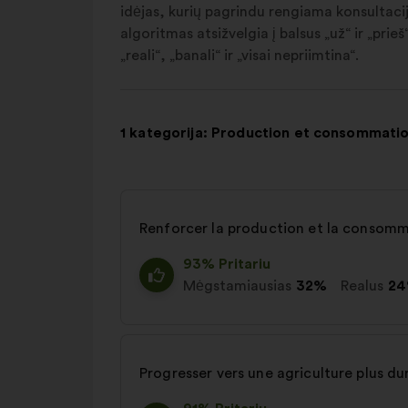
idėjas, kurių pagrindu rengiama konsultacija
algoritmas atsižvelgia į balsus „už“ ir „pri
„reali“, „banali“ ir „visai nepriimtina“.
1 kategorija: Production et consommati
Renforcer la production et la consomm
93% Pritariu
Mėgstamiausias
32%
Realus
2
Progresser vers une agriculture plus du