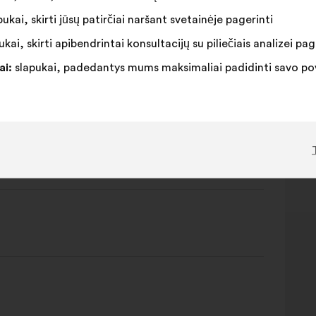
ukai, skirti jūsų patirčiai naršant svetainėje pagerinti
kai, skirti apibendrintai konsultacijų su piliečiais analizei pag
ai:
slapukai, padedantys mums maksimaliai padidinti savo pove