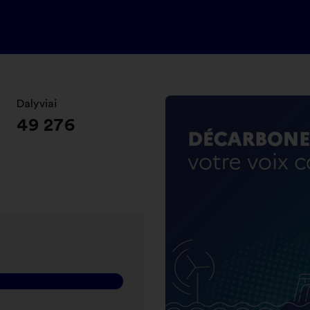
Dalyviai
:
49 276