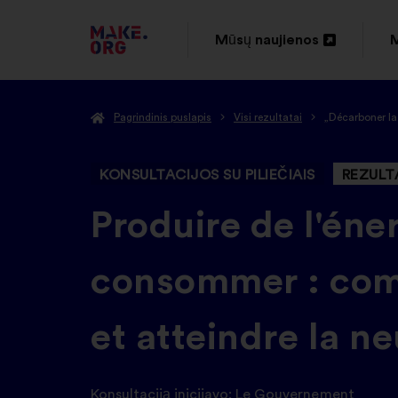
EITI
Mūsų naujienos
M
Atverti
A
Į
naujame
PAGRINDINĮ
Pagrindinis puslapis
Visi rezultatai
„Décarboner la 
skirtuke
s
MAKE.ORG
PUSLAPĮ
KONSULTACIJOS SU PILIEČIAIS
REZULT
-
Produire de l'éner
consommer : comm
et atteindre la n
Konsultaciją inicijavo:
Le Gouvernement