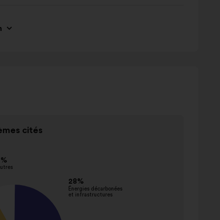
n
mes cités