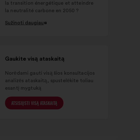
la transition énergétique et atteindre
la neutralité carbone en 2050 ?
Sužinoti daugiau
Atverti
naujame
skirtuke
Gaukite visą ataskaitą
Norėdami gauti visą šios konsultacijos
analizės ataskaitą, spustelėkite toliau
esantį mygtuką
ATSISIŲSTI VISĄ ATASKAITĄ