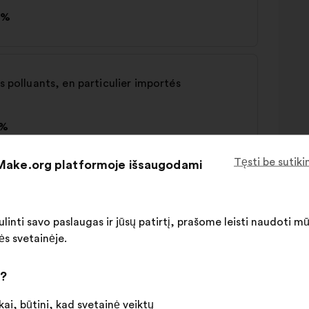
0%
s polluants, en particulier importés
2%
Tęsti be sutik
 Make.org platformoje išsaugodami
 l'impact des produits
linti savo paslaugas ir jūsų patirtį, prašome leisti naudoti m
9%
ės svetainėje.
i?
ai, būtini, kad svetainė veiktų