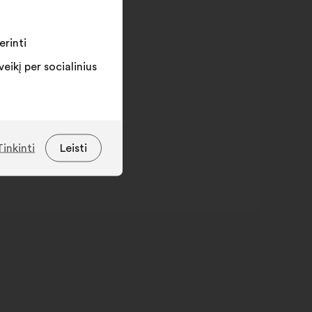
erinti
ikį per socialinius
Tinkinti
Leisti