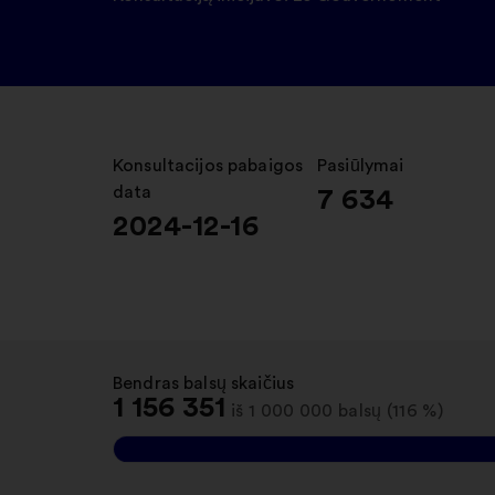
Konsultacijos pabaigos
:
Pasiūlymai
:
data
7 634
2024-12-16
Bendras balsų skaičius
:
1 156 351
iš 1 000 000 balsų (116 %)