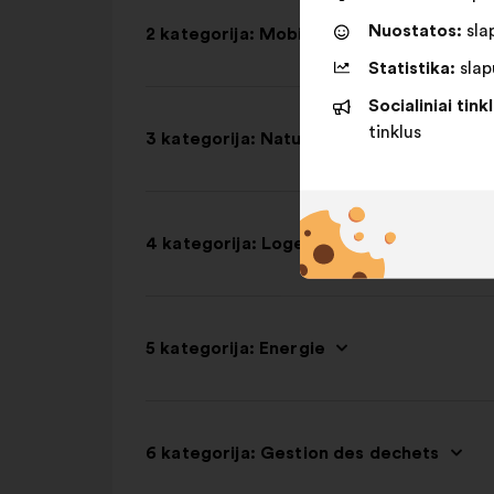
Nuostatos:
slap
2 kategorija: Mobilités
Statistika:
slapu
Socialiniai tinkl
tinklus
3 kategorija: Nature et biodiversité
4 kategorija: Logement et construction
5 kategorija: Energie
6 kategorija: Gestion des dechets