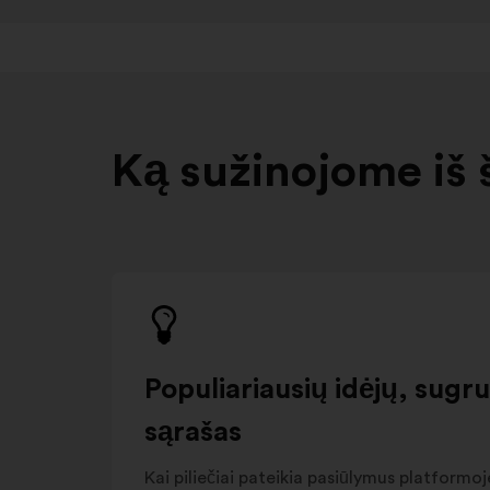
Ką sužinojome iš 
Populiariausių idėjų, sugr
sąrašas
Kai piliečiai pateikia pasiūlymus platformoje