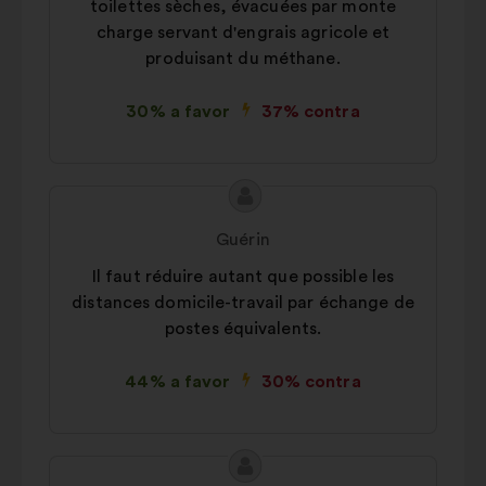
toilettes sèches, évacuées par monte
charge servant d'engrais agricole et
produisant du méthane.
30% a favor
37% contra
Conteúdo
Proposta
da
por:
Guérin
proposta:
Il faut réduire autant que possible les
distances domicile-travail par échange de
postes équivalents.
44% a favor
30% contra
Conteúdo
Proposta