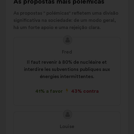
As propostas mais polémicas
abaixo.
sols
As propostas " polémicas" refletem uma divisão
Batîments
5%
significativa na sociedade: de um modo geral,
Autres
9%
há um forte apoio e uma rejeição clara.
Conteúdo
Proposta
da
por:
Fred
proposta:
Il faut revenir à 80% de nucléaire et
interdire les subventions publiques aux
énergies intermittentes.
41% a favor
43% contra
Conteúdo
Proposta
da
por:
Louise
proposta: