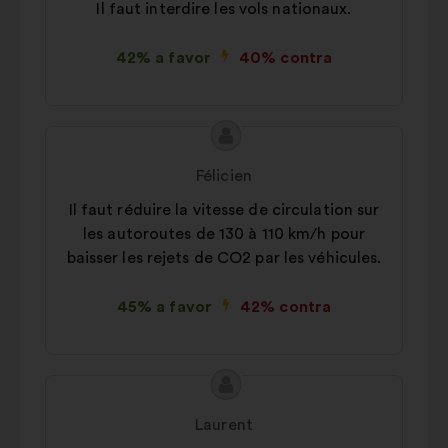
Il faut interdire les vols nationaux.
42% a favor
40% contra
Conteúdo
Proposta
da
por:
Félicien
proposta:
Il faut réduire la vitesse de circulation sur
les autoroutes de 130 à 110 km/h pour
baisser les rejets de CO2 par les véhicules.
45% a favor
42% contra
Conteúdo
Proposta
da
por:
Laurent
proposta: