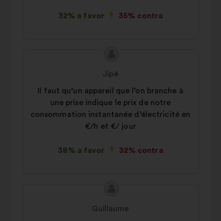
32% a favor
35% contra
Conteúdo
Proposta
da
por:
Jipé
proposta:
Il faut qu’un appareil que l’on branche à
une prise indique le prix de notre
consommation instantanée d’électricité en
€/h et €/ jour
38% a favor
32% contra
Conteúdo
Proposta
da
por:
Guillaume
proposta: