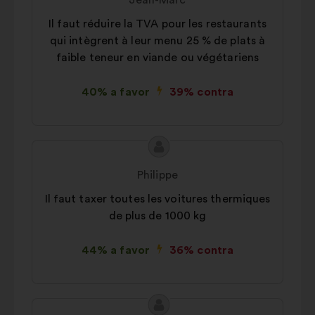
Jean-Marc
proposta:
Estatísticos:
cookies para
Il faut réduire la TVA pour les restaurants
enriquecer a análise das nossas
qui intègrent à leur menu 25 % de plats à
consultas aos cidadãos de uma
faible teneur en viande ou végétariens
forma agregada
Redes sociais:
cookies para nos
40% a favor
39% contra
ajudar a maximizar o nosso
impacto através das redes sociais
Conteúdo
Proposta
da
por:
Philippe
proposta:
Il faut taxer toutes les voitures thermiques
de plus de 1000 kg
44% a favor
36% contra
Conteúdo
Proposta