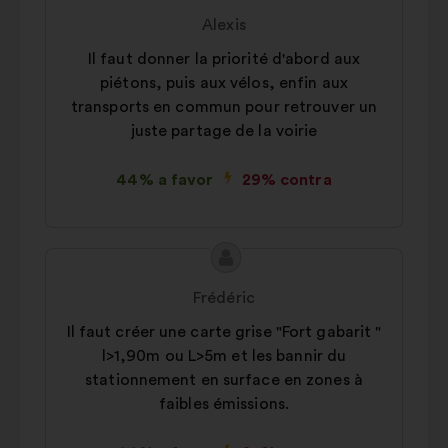
da
por:
Alexis
proposta:
Il faut donner la priorité d'abord aux
piétons, puis aux vélos, enfin aux
transports en commun pour retrouver un
juste partage de la voirie
44% a favor
29% contra
Conteúdo
Proposta
da
por:
Frédéric
proposta:
Il faut créer une carte grise "Fort gabarit "
l>1,90m ou L>5m et les bannir du
stationnement en surface en zones à
faibles émissions.