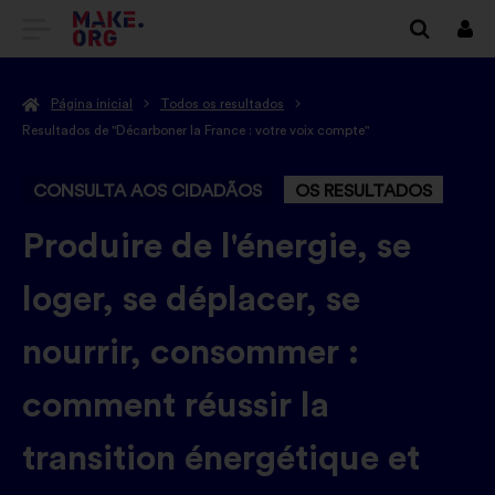
IR
Inici
sess
PARA
Página inicial
Todos os resultados
A
Resultados de "Décarboner la France : votre voix compte"
PÁGINA
CONSULTA AOS CIDADÃOS
OS RESULTADOS
INICIAL
DO
-
Produire de l'énergie, se
SÍTIO
loger, se déplacer, se
INTERNET
nourrir, consommer :
MAKE.ORG
comment réussir la
transition énergétique et