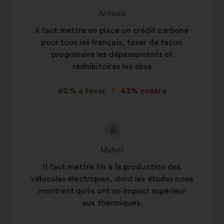
da
por:
Arnaud
proposta:
Il faut mettre en place un crédit carbone
pour tous les français, taxer de façon
progressive les dépassements et
rédhibitoires les abus
40% a favor
43% contra
Conteúdo
Proposta
da
por:
Mahel
proposta:
Il faut mettre fin à la production des
véhicules électriques, dont les études nous
montrent qu'ils ont un impact supérieur
aux thermiques.