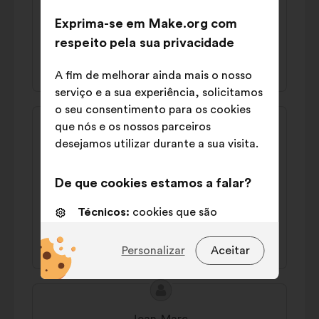
pollution de l'eau, obsolescence/recyclage
Exprima-se em Make.org com
des batteries)
respeito pela sua privacidade
40% a favor
34% contra
A fim de melhorar ainda mais o nosso
serviço e a sua experiência, solicitamos
o seu consentimento para os cookies
Conteúdo
Proposta
que nós e os nossos parceiros
da
por:
Francine
desejamos utilizar durante a sua visita.
proposta:
Il faut arrêter d'installer de l'éolienatoire
De que cookies estamos a falar?
au préjudice de la biodiversité et des
paysages bucoliques ancestraux
Técnicos:
cookies que são
essenciais para o funcionamento
44% a favor
32% contra
do sitio Internet
Personalizar
Aceitar
Preferências:
cookies para
melhorar a sua experiência quando
Conteúdo
Proposta
navega no sítio Internet
da
por: