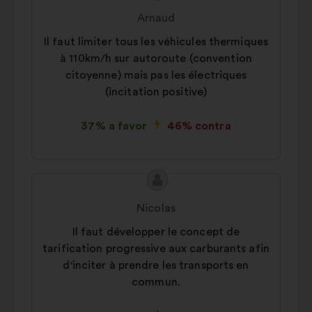
da
por:
Arnaud
proposta:
Il faut limiter tous les véhicules thermiques
à 110km/h sur autoroute (convention
citoyenne) mais pas les électriques
(incitation positive)
37% a favor
46% contra
Conteúdo
Proposta
da
por:
Nicolas
proposta:
Il faut développer le concept de
tarification progressive aux carburants afin
d'inciter à prendre les transports en
commun.