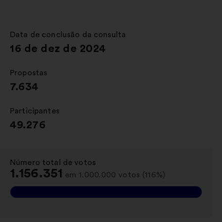
num
novo
separador
Data de conclusão da consulta
:
16 de dez de 2024
Propostas
:
7.634
Participantes
:
49.276
Número total de votos
:
1.156.351
em 1.000.000 votos (116%)