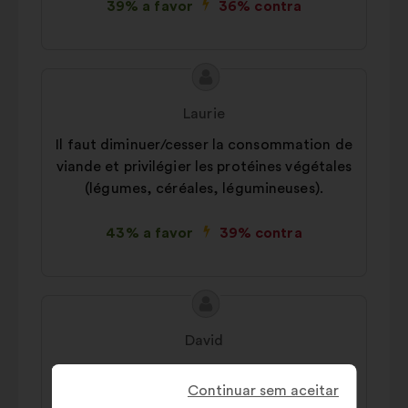
39% a favor
36% contra
Conteúdo
Proposta
da
por:
Laurie
proposta:
Il faut diminuer/cesser la consommation de
viande et privilégier les protéines végétales
(légumes, céréales, légumineuses).
43% a favor
39% contra
Conteúdo
Proposta
da
por:
David
proposta:
Il faut limiter la voiture électrique qui est
Continuar sem aceitar
une aberration écolo (métaux rare,