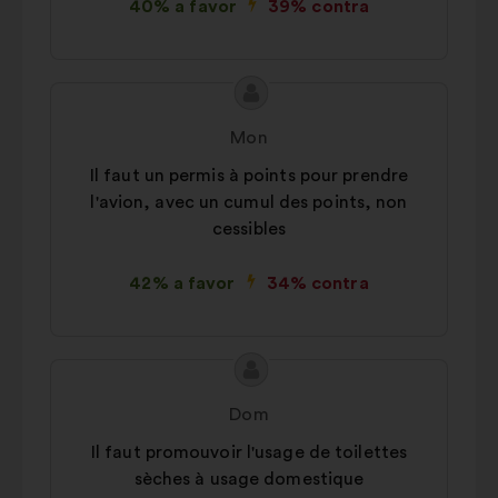
40% a favor
39% contra
Conteúdo
Proposta
da
por:
Mon
proposta:
Il faut un permis à points pour prendre
l'avion, avec un cumul des points, non
cessibles
42% a favor
34% contra
Conteúdo
Proposta
da
por:
Dom
proposta:
Il faut promouvoir l'usage de toilettes
sèches à usage domestique