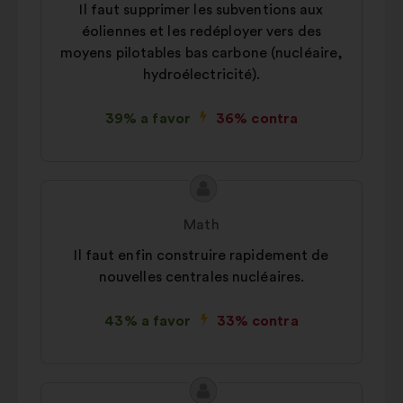
Il faut supprimer les subventions aux
éoliennes et les redéployer vers des
moyens pilotables bas carbone (nucléaire,
hydroélectricité).
39% a favor
36% contra
Conteúdo
Proposta
da
por:
Math
proposta:
Il faut enfin construire rapidement de
nouvelles centrales nucléaires.
43% a favor
33% contra
Conteúdo
Proposta