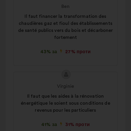
пропозиції:
від:
Ben
Il faut financer la transformation des
chaudières gaz et fioul des établissements
de santé publics vers du bois et décarboner
fortement
43% за
27% проти
Зміст
Пропозиція
пропозиції:
від:
Virginie
Il faut que les aides à la rénovation
énergétique le soient sous conditions de
revenus pour les particuliers
41% за
31% проти