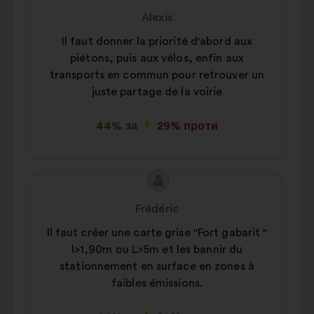
пропозиції:
від:
Alexis
Il faut donner la priorité d'abord aux
piétons, puis aux vélos, enfin aux
transports en commun pour retrouver un
juste partage de la voirie
44% за
29% проти
Зміст
Пропозиція
пропозиції:
від:
Frédéric
Il faut créer une carte grise "Fort gabarit "
l>1,90m ou L>5m et les bannir du
stationnement en surface en zones à
faibles émissions.