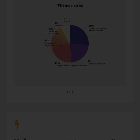
Елемент
каруселлю
Thèmes cités
1
нижче
Thèmes cités
з
використовуйте
значення
1
кнопки
Прізвище
в
управління,
проценти
стрілки
Énergies
«ліворуч»
décarbonées
et
28%
і
infrastructures
«праворуч»
Mobilité et
або
transports
25%
клавішу
durables
табуляції
Sensibilisation et
1
/ 1
на
24%
responsabilisation
клавіатурі.
Agriculture et
alimentation
11%
durables
Aménagement
urbain
et