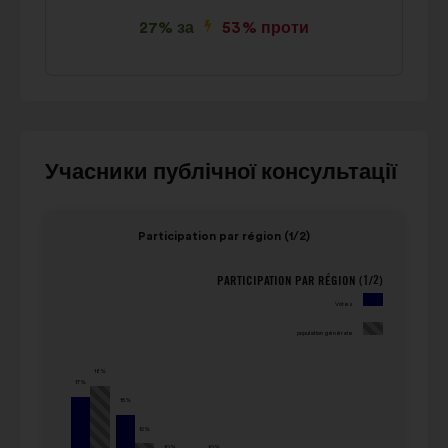
27% за
53% проти
Для
Учасники публічної консультації
взаємодії
з
Елемент
Елем
Participation par région (1/2)
каруселлю
1
2
нижче
з
з
PARTICIPATION PAR RÉGION (1/2)
Participation par région (1/2)
використовуйте
4
4
Votes
кнопки
population
Votes
управління,
générale
population générale
(значення
стрілки
(значення
в
18%
«ліворуч»
в
17%
проценти)
15%
і
проценти)
«праворуч»
12%
Île-de-
Pay
10%
10%