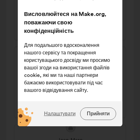
pollution de l'eau, obsolescence/recyclage
des batteries)
Висловлюйтеся на Make.org,
поважаючи свою
40% за
34% проти
конфіденційність
Для подальшого вдосконалення
Зміст
Пропозиція
нашого сервісу та покращення
пропозиції:
від:
користувацького досвіду ми просимо
Francine
вашої згоди на використання файлів
Il faut arrêter d'installer de l'éolienatoire
cookie, які ми та наші партнери
au préjudice de la biodiversité et des
бажаємо використовувати під час
paysages bucoliques ancestraux
вашого відвідування сайту.
44% за
32% проти
Які саме файли cookie?
Налаштувати
Прийняти
Технічні:
файли cookie, які
необхідні для роботи сайту
Зміст
Пропозиція
пропозиції:
від:
Налаштування:
файли cookie для