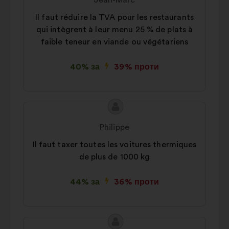
Jean-Marc
покращення вашого досвіду під
Il faut réduire la TVA pour les restaurants
час навігації сайтом
qui intègrent à leur menu 25 % de plats à
Статистика:
файли cookie для
faible teneur en viande ou végétariens
забезпечення аналізу наших
публічних консультацій із
40% за
39% проти
громадянами в узагальненому
вигляді
Соціальні мережі:
файли cookie,
Зміст
Пропозиція
що допомагають нам оптимізувати
пропозиції:
від:
Philippe
наш вплив через соціальні мережі
Il faut taxer toutes les voitures thermiques
de plus de 1000 kg
44% за
36% проти
Зміст
Пропозиція