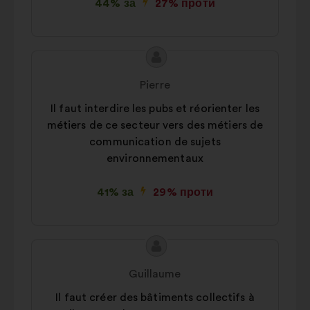
44% за
27% проти
Зміст
Пропозиція
пропозиції:
від:
Pierre
Il faut interdire les pubs et réorienter les
métiers de ce secteur vers des métiers de
communication de sujets
environnementaux
41% за
29% проти
Зміст
Пропозиція
пропозиції:
від:
Guillaume
Il faut créer des bâtiments collectifs à