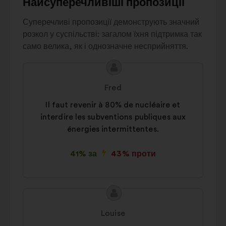
Найсуперечливіші пропозиції
6%
utilisation des
Суперечливі пропозиції демонструють значний
sols
розкол у суспільстві: загалом їхня підтримка так
Batîments
5%
само велика, як і однозначне несприйняття.
Autres
9%
Зміст
Пропозиція
пропозиції:
від:
Fred
Il faut revenir à 80% de nucléaire et
interdire les subventions publiques aux
énergies intermittentes.
41% за
43% проти
Зміст
Пропозиція
пропозиції:
від:
Louise