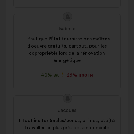
Зміст
Пропозиція
пропозиції:
від:
Isabelle
Il faut que l'État fournisse des maîtres
d'oeuvre gratuits, partout, pour les
copropriétés lors de la rénovation
énergétique
40% за
29% проти
Зміст
Пропозиція
пропозиції:
від:
Jacques
Il faut inciter (malus/bonus, primes, etc.) à
travailler au plus près de son domicile