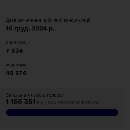
в
новій
вкладці
Дата закінчення публічної консультації
:
16 груд. 2024 р.
пропозиції
:
7 634
учасників
:
49 276
Загальна кількість голосів
:
1 156 351
від 1 000 000 голосів (116%)