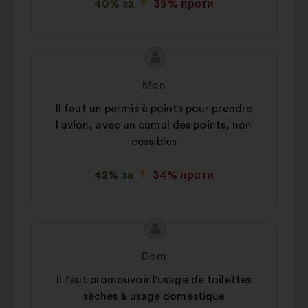
40% за
39% проти
Зміст
Пропозиція
пропозиції:
від:
Mon
Il faut un permis à points pour prendre
l'avion, avec un cumul des points, non
cessibles
42% за
34% проти
Зміст
Пропозиція
пропозиції:
від:
Dom
Il faut promouvoir l'usage de toilettes
sèches à usage domestique