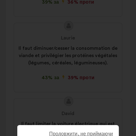
39% за
36% проти
Зміст
Пропозиція
пропозиції:
від:
Laurie
Il faut diminuer/cesser la consommation de
viande et privilégier les protéines végétales
(légumes, céréales, légumineuses).
43% за
39% проти
Зміст
Пропозиція
пропозиції:
від:
David
Il faut limiter la voiture électrique qui est
une aberration écolo (métaux rare,
Продовжити, не приймаючи