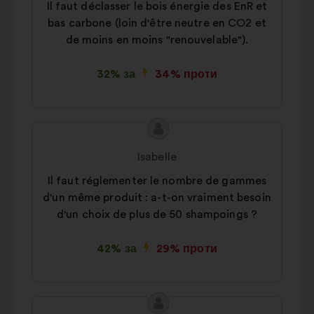
Il faut déclasser le bois énergie des EnR et
bas carbone (loin d'être neutre en CO2 et
de moins en moins "renouvelable").
32% за
34% проти
Зміст
Пропозиція
пропозиції:
від:
Isabelle
Il faut réglementer le nombre de gammes
d'un même produit : a-t-on vraiment besoin
d'un choix de plus de 50 shampoings ?
42% за
29% проти
Зміст
Пропозиція