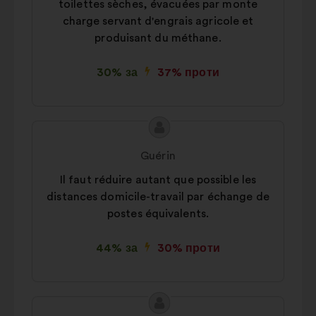
toilettes sèches, évacuées par monte
charge servant d'engrais agricole et
produisant du méthane.
30% за
37% проти
Зміст
Пропозиція
пропозиції:
від:
Guérin
Il faut réduire autant que possible les
distances domicile-travail par échange de
postes équivalents.
44% за
30% проти
Зміст
Пропозиція