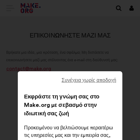
ΜΕΤΆΒΑΣΗ
Συν
ΣΤΗΝ
ΑΡΧΙΚΉ
ΕΠΙΚΟΙΝΩΝΉΣΤΕ ΜΑΖΊ ΜΑΣ
ΣΕΛΊΔΑ
Βρήκατε μια ιδέα, μια πρόταση, ένα σφάλμα; Μη διστάσετε να
ΤΟΥ
επικοινωνήσετε μαζί μας στέλνοντας ένα e-mail στη διεύθυνσή μας:
MAKE.ORG
contact@make.org
Συνέχεια χωρίς αποδοχή
Εκφράστε τη γνώμη σας στο
Make.org με σεβασμό στην
ιδιωτική σας ζωή
Προκειμένου να βελτιώσουμε περαιτέρω
τις υπηρεσίες μας και την εμπειρία σας,