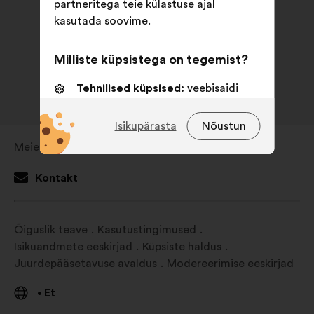
partneritega teie külastuse ajal
kasutada soovime.
Milliste küpsistega on tegemist?
Tehnilised küpsised:
veebisaidi
toimimiseks vajalikud küpsised
Isikupärasta
Nõustun
Eelistusküpsised:
küpsised
veebisaidil liikumise kogemuse
Meie uudised
Avamine
parandamiseks
uuel
Kontakt
Statistikaküpsised:
küpsised meie
vahelehel
kodanikega konsulteerimiste
analüüsimise rikastamiseks
Õiguslik teave
Kasutustingimused
koondatud viisil
Isikuandmete eeskirjad
Küpsiste haldus
Sotsiaalvõrgustikud:
küpsised, mis
Juurdepääsetavuse avaldus
Modereerimise eeskirjad
aitavad meil sotsiaalvõrgustike abil
Et
•
oma mõju optimeerida