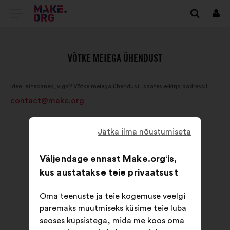
SAIDI
Logi
siss
MAKE.ORG
AVALEHELE
VÕTKE MEIEGA ÜHENDUST
Idee, ettepanek, viga? Võtke meiega ühendust, saates e-kirja aadressil:
contact@make.org
Jätka ilma nõustumiseta
Väljendage ennast Make.org‘is,
kus austatakse teie privaatsust
Oma teenuste ja teie kogemuse veelgi
paremaks muutmiseks küsime teie luba
seoses küpsistega, mida me koos oma