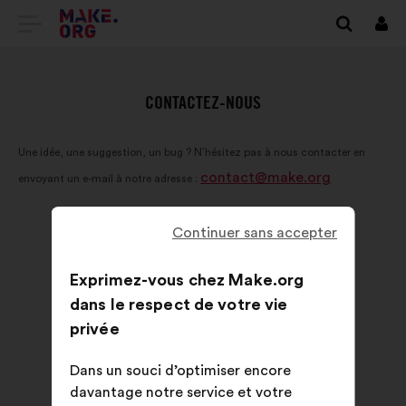
ALLER
Se
conn
À
L'ACCUEIL
CONTACTEZ-NOUS
DU
Une idée, une suggestion, un bug ? N’hésitez pas à nous contacter en
SITE
contact@make.org
envoyant un e-mail à notre adresse :
MAKE.ORG
Continuer sans accepter
Exprimez-vous chez Make.org
dans le respect de votre vie
privée
Dans un souci d’optimiser encore
davantage notre service et votre