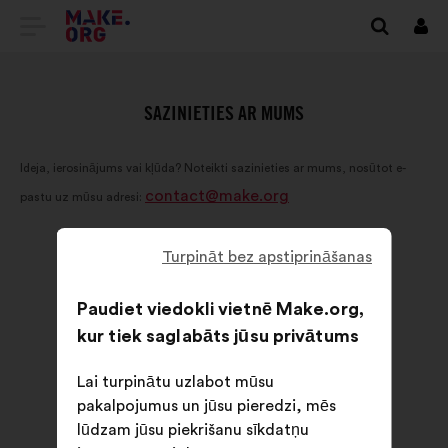
DOTIES
Piet
UZ
VIETNES
SAZINIETIES AR MUMS
MAKE.ORG
Ideja, ierosinājums vai kļūda? Noteikti sazinieties ar mums, nosūtot e-
SĀKUMLAPU
contact@make.org
pastu uz mūsu adresi:
Turpināt bez apstiprināšanas
Paudiet viedokli vietnē Make.org,
kur tiek saglabāts jūsu privātums
Lai turpinātu uzlabot mūsu
pakalpojumus un jūsu pieredzi, mēs
lūdzam jūsu piekrišanu sīkdatņu