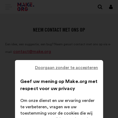
GA
Inlo
NAAR
DE
NEEM CONTACT MET ONS OP
HOMEPAGE
Een idee, een suggestie, een bug? Neem gerust contact met ons op via e-
VAN
contact@make.org
mail:
MAKE.ORG
Doorgaan zonder te accepteren
Geef uw mening op Make.org met
respect voor uw privacy
Om onze dienst en uw ervaring verder
te verbeteren, vragen we uw
toestemming voor de cookies die wij