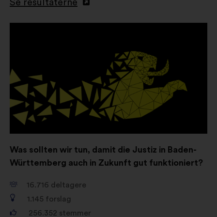
Se resultaterne
Åbnes
i
en
ny
fane
Was sollten wir tun, damit die Justiz in Baden-
Württemberg auch in Zukunft gut funktioniert?
16.716
deltagere
1.145
forslag
256.352
stemmer