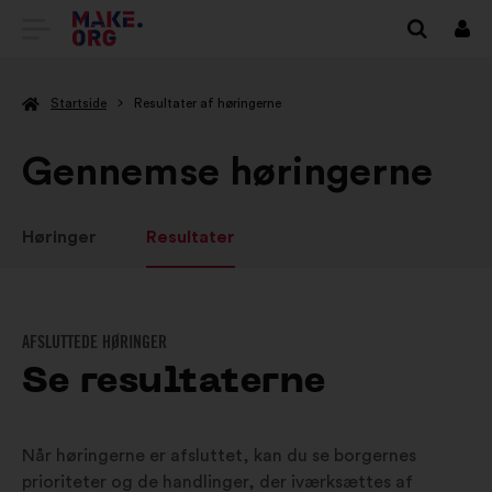
TILBAGE
Log
på
TIL
Startside
Resultater af høringerne
MAKE.ORG’S
STARTSIDE
Gennemse høringerne
Høringer
Resultater
AFSLUTTEDE HØRINGER
Se resultaterne
Når høringerne er afsluttet, kan du se borgernes
prioriteter og de handlinger, der iværksættes af