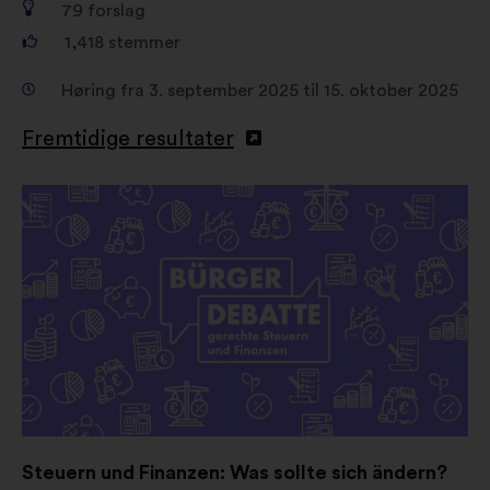
79
forslag
1,418
stemmer
Høring fra 3. september 2025 til 15. oktober 2025
Fremtidige resultater
Åbnes
i
en
ny
fane
Steuern und Finanzen: Was sollte sich ändern?