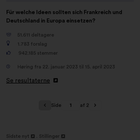
Für welche Ideen sollten sich Frankreich und
Deutschland in Europa einsetzen?
51.611
deltagere
1.783
forslag
942.185
stemmer
Høring fra 22. januar 2023 til 15. april 2023
Se resultaterne
Side
1
af 2
Sidste nyt
Stillinger
Åbnes
Åbnes