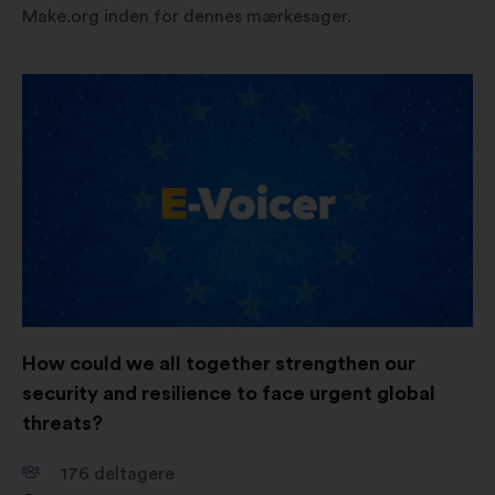
Make.org inden for dennes mærkesager.
Åbnes
i
en
ny
fane
How could we all together strengthen our
security and resilience to face urgent global
threats?
176
deltagere