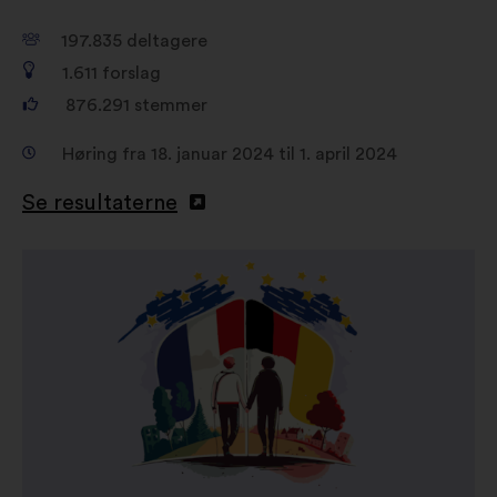
197.835
deltagere
1.611
forslag
876.291
stemmer
Høring fra 18. januar 2024 til 1. april 2024
Se resultaterne
Åbnes
i
en
ny
fane