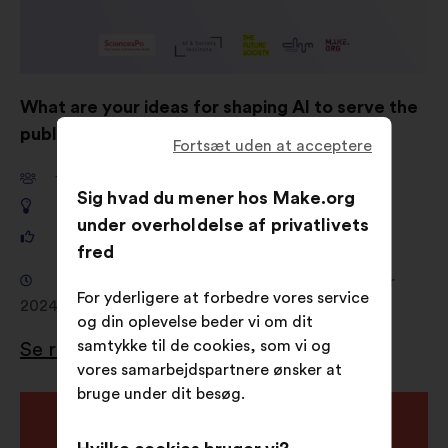
What are your ideas for shaping AI to serve the
public good?
Fortsæt uden at acceptere
11,661
deltagere
Sig hvad du mener hos Make.org
649
forslag
under overholdelse af privatlivets
121,325
stemmer
fred
Høring fra 18. september 2024 til 4. november
For yderligere at forbedre vores service
2024
og din oplevelse beder vi om dit
samtykke til de cookies, som vi og
Se resultaterne
vores samarbejdspartnere ønsker at
bruge under dit besøg.
Åbnes
i