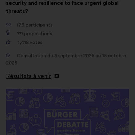
security and resilience to face urgent global
threats?
176
participants
79
propositions
1,418
votes
Consultation du 3 septembre 2025 au 15 octobre
2025
Résultats à venir
Ouverture
dans
un
nouvel
onglet