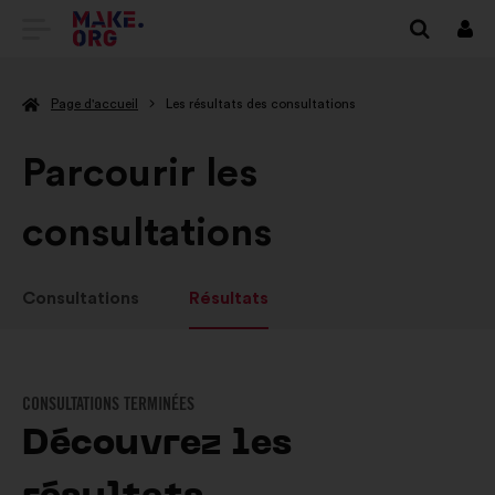
ALLER
Se
conn
À
Page d'accueil
Les résultats des consultations
L'ACCUEIL
DU
Parcourir les
SITE
consultations
MAKE.ORG
Consultations
Résultats
CONSULTATIONS TERMINÉES
Découvrez les