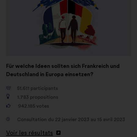
un
nouvel
onglet
Für welche Ideen sollten sich Frankreich und
Deutschland in Europa einsetzen?
51.611
participants
1.783
propositions
942.185
votes
Consultation du 22 janvier 2023 au 15 avril 2023
Voir les résultats