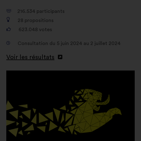
pour nous aider à optimiser notre
impact grâce aux réseaux sociaux
216.534
participants
28
propositions
623.048
votes
Consultation du 5 juin 2024 au 2 juillet 2024
Voir les résultats
Ouverture
dans
un
nouvel
onglet