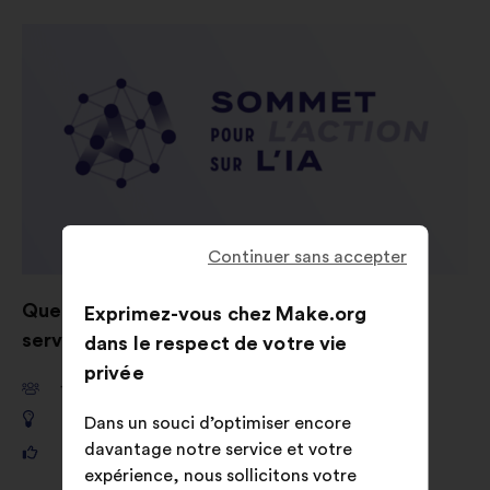
Continuer sans accepter
Quelles sont vos idées pour mettre l'IA au
Exprimez-vous chez Make.org
service de l’intérêt général ?
dans le respect de votre vie
privée
11 661
participants
649
propositions
Dans un souci d’optimiser encore
davantage notre service et votre
121 325
votes
expérience, nous sollicitons votre