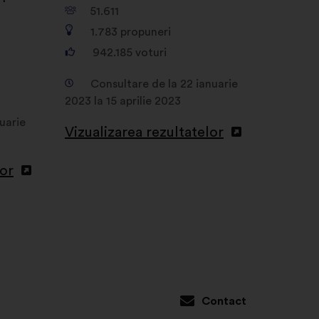
51.611
1.783
propuneri
942.185
voturi
Consultare de la 22 ianuarie
2023 la 15 aprilie 2023
uarie
Vizualizarea rezultatelor
lor
Contact