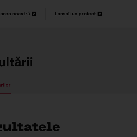
area noastră
Lansați un proiect
idere
Deschidere
într-
o
filă
ltării
nouă
rilor
zultatele