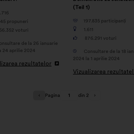
(Teil 1)
.716
197.835
participanți
145
propuneri
1.611
56.352
voturi
876.291
voturi
nsultare de la 26 ianuarie
a 24 aprilie 2024
Consultare de la 18 ian
2024 la 1 aprilie 2024
lizarea rezultatelor
Vizualizarea rezultate
Pagina
1
din 2