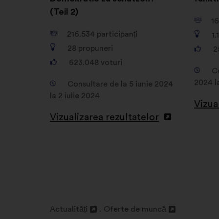
(Teil 2)
16
216.534
participanți
1.
28
propuneri
2
623.048
voturi
Co
2024 l
Consultare de la 5 iunie 2024
la 2 iulie 2024
Vizua
Vizualizarea rezultatelor
Actualități
Oferte de muncă
Deschidere
Deschidere