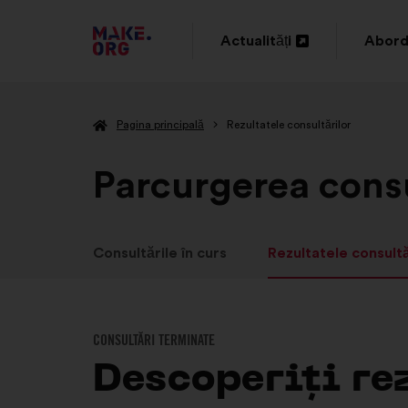
DIRECȚIONARE
Actualități
Abord
Deschidere
Desch
SPRE
într-
într-
PRIMA
Pagina principală
Rezultatele consultărilor
o
o
PAGINĂ
filă
filă
Parcurgerea consu
A
nouă
nouă
SITE-
ULUI
Consultările în curs
Rezultatele consultă
MAKE.ORG
CONSULTĂRI TERMINATE
Descoperiți re