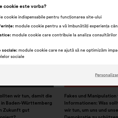
e cookie este vorba?
a 4 mai 2025
Consultare de la 15
octombrie 2024 la 22 dece
 cookie indispensabile pentru funcționarea site-ului
tate viitoare
2024
erințe:
module cookie pentru a vă îmbunătăți experiența când
Vizualizarea rezultate
stice:
module cookie care contribuie la analiza consultărilor
t
e sociale:
module cookie care ne ajută să ne optimizăm impac
dere
Deschidere
lelor sociale
într-
o
filă
Personaliza
nouă
llten wir tun, damit die
Fakes und Manipulation
z in Baden-Württemberg
Informationen: Was soll
in Zukunft gut
wir tun, um uns und uns
ioniert?
Demokratie zu schütze