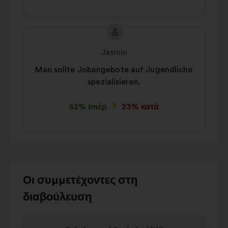
Περιεχόμενο
Πρόταση
της
του/
Jasmin
πρότασης:
της:
Man sollte Jobangebote auf Jugendliche
spezialisieren.
52% υπέρ
23% κατά
Χρησιμοποιήστε
Οι συμμετέχοντες στη
τα
διαβούλευση
κουμπιά
ελέγχου,
Στοιχείο
Στοιχε
το