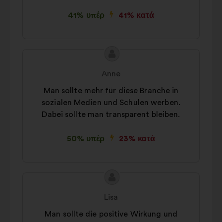
41% υπέρ
41% κατά
Περιεχόμενο
Πρόταση
της
του/
Anne
πρότασης:
της:
Man sollte mehr für diese Branche in
sozialen Medien und Schulen werben.
Dabei sollte man transparent bleiben.
50% υπέρ
23% κατά
Περιεχόμενο
Πρόταση
της
του/
Lisa
πρότασης:
της:
Man sollte die positive Wirkung und