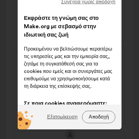
Συνέχεια χωρίς αποδοχή
Man sollte die Branche attraktiver
gestalten, mit mehr Geld zum Beispiel.
Εκφράστε τη γνώμη σας στο
38% υπέρ
40% κατά
Make.org με σεβασμό στην
ιδιωτική σας ζωή
Προκειμένου να βελτιώσουμε περαιτέρω
Περιεχόμενο
Πρόταση
τις υπηρεσίες μας και την εμπειρία σας,
της
του/
Andy
ζητάμε τη συγκατάθεσή σας για τα
πρότασης:
της:
cookies που εμείς και οι συνεργάτες μας
Man sollte lukrativere Arbeitsbedingen
επιθυμούμε να χρησιμοποιήσουμε κατά
schaffen und vor allem besser bezahlen, da
τη διάρκεια της επίσκεψής σας.
ein gutes Gehalt meistens der größte
Anreiz ist.
Σε ποια cookies αναφερόμαστε;
45% υπέρ
28% κατά
Τεχνικά:
cookies που είναι
Εξατομίκευση
Αποδοχή
απαραίτητα για τη λειτουργία του
ιστότοπου
Περιεχόμενο
Πρόταση