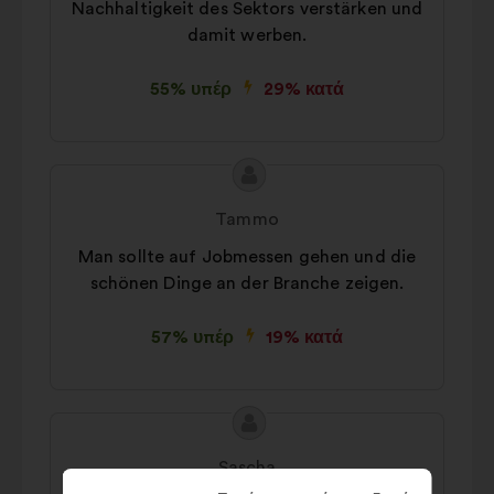
Nachhaltigkeit des Sektors verstärken und
damit werben.
55% υπέρ
29% κατά
Περιεχόμενο
Πρόταση
της
του/
Tammo
πρότασης:
της:
Man sollte auf Jobmessen gehen und die
schönen Dinge an der Branche zeigen.
57% υπέρ
19% κατά
Περιεχόμενο
Πρόταση
της
του/
Sascha
πρότασης:
της: