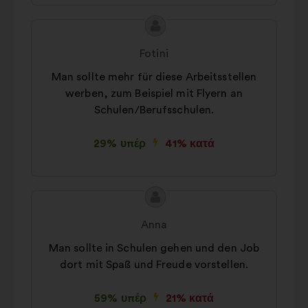
Περιεχόμενο
Πρόταση
της
του/
Fotini
πρότασης:
της:
Man sollte mehr für diese Arbeitsstellen
werben, zum Beispiel mit Flyern an
Schulen/Berufsschulen.
29% υπέρ
41% κατά
Περιεχόμενο
Πρόταση
της
του/
Anna
πρότασης:
της:
Man sollte in Schulen gehen und den Job
dort mit Spaß und Freude vorstellen.
59% υπέρ
21% κατά