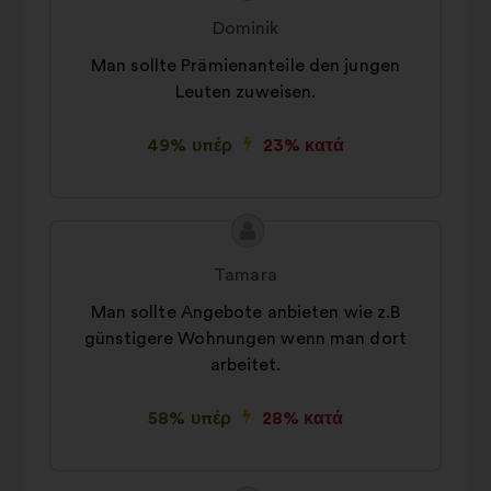
Προτιμήσεις:
cookies για τη
της
του/
Dominik
βελτίωση της εμπειρίας σας κατά την
πρότασης:
της:
περιήγησή σας στον ιστότοπο
Man sollte Prämienanteile den jungen
Leuten zuweisen.
Στατιστικά:
cookies για τον
εμπλουτισμό της ανάλυσης των
49% υπέρ
23% κατά
διαβουλεύσεων με τους πολίτες σε
συγκεντρωτική μορφή
Μέσα κοινωνικής δικτύωσης:
Περιεχόμενο
Πρόταση
cookies που μας βοηθούν να
της
του/
βελτιστοποιήσουμε τον αντίκτυπό
Tamara
πρότασης:
της:
μας στα μέσα κοινωνικής δικτύωσης
Man sollte Angebote anbieten wie z.B
günstigere Wohnungen wenn man dort
arbeitet.
58% υπέρ
28% κατά