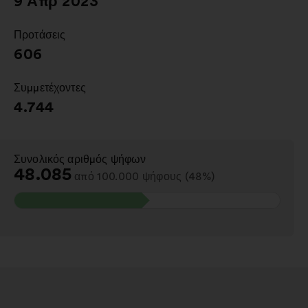
9 Απρ 2023
Προτάσεις
:
606
Συμμετέχοντες
:
4.744
Συνολικός αριθμός ψήφων
:
48.085
από 100.000 ψήφους (48%)