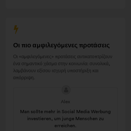
πληκτρολόγιο
Management
για
Zugänglichkeit und
7%
να
Vereinfachung
αλληλεπιδράσετε
Gesellschaftliches
με
Engagement
und
6%
το
Ethik
καρουζέλ
Οι πιο αμφιλεγόμενες προτάσεις
Mitarbeitervorteile
που
6%
und Angebote
ακολουθεί.
Οι «αμφιλεγόμενες» προτάσεις αντικατοπτρίζουν
Andere
5%
ένα σημαντικό χάσμα στην κοινωνία: συνολικά,
λαμβάνουν εξίσου ισχυρή υποστήριξη και
απόρριψη.
Περιεχόμενο
Πρόταση
της
του/
Alex
πρότασης:
της:
Man sollte mehr in Social Media Werbung
investieren, um junge Menschen zu
erreichen.