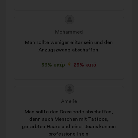
Περιεχόμενο
Πρόταση
της
του/
Mohammed
πρότασης:
της:
Man sollte weniger elitär sein und den
Anzugszwang abschaffen.
56% υπέρ
23% κατά
Περιεχόμενο
Πρόταση
της
του/
Amelie
πρότασης:
της:
Man sollte den Dresscode abschaffen,
denn auch Menschen mit Tattoos,
gefärbten Haare und einer Jeans können
professionell sein.