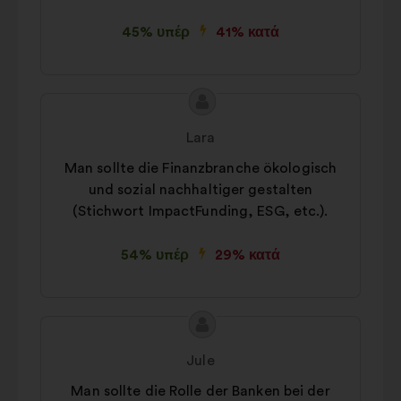
45% υπέρ
41% κατά
Περιεχόμενο
Πρόταση
της
του/
Lara
πρότασης:
της:
Man sollte die Finanzbranche ökologisch
und sozial nachhaltiger gestalten
(Stichwort ImpactFunding, ESG, etc.).
54% υπέρ
29% κατά
Περιεχόμενο
Πρόταση
της
του/
Jule
πρότασης:
της:
Man sollte die Rolle der Banken bei der