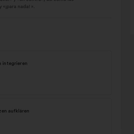
y «¡para nada! ».
 integrieren
zen aufklären