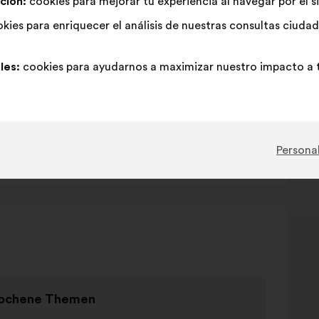
ción:
cookies para mejorar tu experiencia al navegar por el s
öglichkeiten
kies para enriquecer el análisis de nuestras consultas ciud
les:
cookies para ayudarnos a maximizar nuestro impacto a t
 Recruiting
Personal
ochene Themen