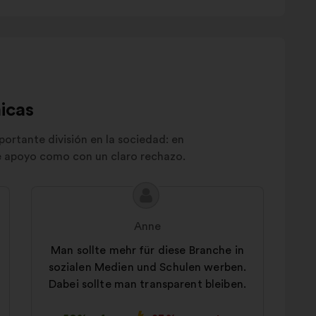
icas
portante división en la sociedad: en
te apoyo como con un claro rechazo.
Contenido
Propuesta
de
de:
Anne
la
propuesta:
Man sollte mehr für diese Branche in
sozialen Medien und Schulen werben.
Dabei sollte man transparent bleiben.