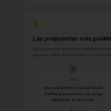
Andere
5%
Las propuestas más polém
Las propuestas "polémicas" reflejan una im
general, suelen contar tanto con un fuer
Contenido
Propuesta
de
de:
Alex
la
propuesta:
Man sollte mehr in Social Media
Werbung investieren, um junge
Menschen zu erreichen.