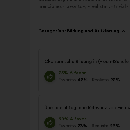
menciones «favorito», «realista», «trivial» 
Categoría 1: Bildung und Aufklärung
Ökonomische Bildung in (Hoch-)Schulen
75% A favor
Favorito
42%
Realista
22%
Über die alltägliche Relevanz von Finan
68% A favor
Favorito
23%
Realista
26%