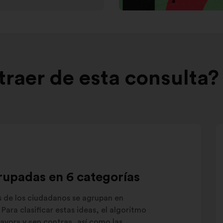
raer de esta consulta?
rupadas en 6 categorías
s de los ciudadanos se agrupan en
Para clasificar estas ideas, el algoritmo
avor» y «en contra», así como las