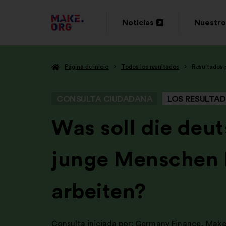
IR
Noticias
Nuestro
Abrir
Abrir
A
en
en
LA
Página de inicio
Todos los resultados
Resultados 
una
una
PÁGINA
nueva
nueva
DE
CONSULTA CIUDADANA
LOS RESULTA
pestaña
pestaña
INICIO
-
Was soll die deu
DE
junge Menschen L
MAKE.ORG
arbeiten?
Consulta iniciada por:
Germany Finance
,
Make