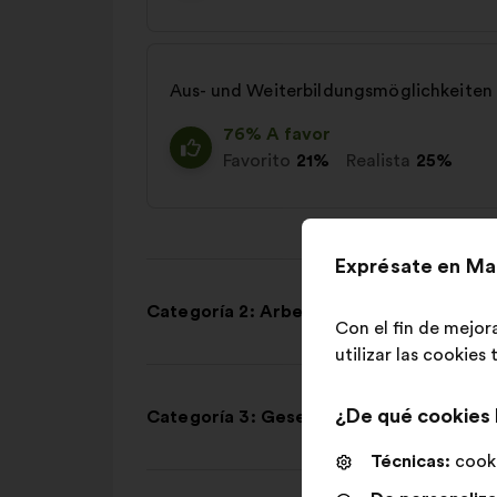
Aus- und Weiterbildungsmöglichkeiten
76% A favor
Favorito
21%
Realista
25%
Exprésate en Ma
Categoría 2: Arbeitsorganisation
Con el fin de mejor
utilizar las cookies
¿De qué cookies
Categoría 3: Gesellschaftliche Wahrne
Técnicas:
cooki