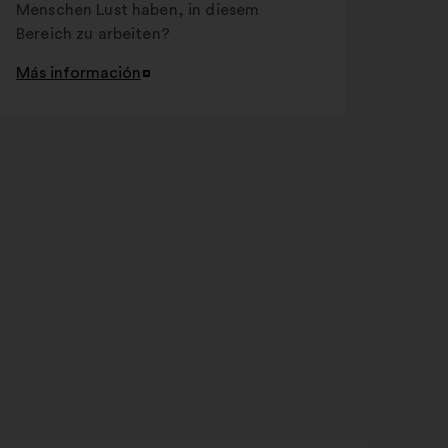
Menschen Lust haben, in diesem
Bereich zu arbeiten?
Más información
Abrir
en
una
nueva
pestaña