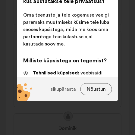
kus austatakse teie privaatsust
38% poolt
40% vastu
Oma teenuste ja teie kogemuse veelgi
paremaks muutmiseks küsime teie luba
seoses küpsistega, mida me koos oma
Ettepaneku
Ettepaneku
partneritega teie külastuse ajal
sisu:
esitaja:
kasutada soovime.
Andy
Man sollte lukrativere Arbeitsbedingen
Milliste küpsistega on tegemist?
schaffen und vor allem besser bezahlen, da
ein gutes Gehalt meistens der größte
Tehnilised küpsised:
veebisaidi
Anreiz ist.
toimimiseks vajalikud küpsised
Isikupärasta
Nõustun
Eelistusküpsised:
küpsised
45% poolt
28% vastu
veebisaidil liikumise kogemuse
parandamiseks
Statistikaküpsised:
küpsised meie
Ettepaneku
Ettepaneku
kodanikega konsulteerimiste
sisu:
esitaja:
Dominik
analüüsimise rikastamiseks