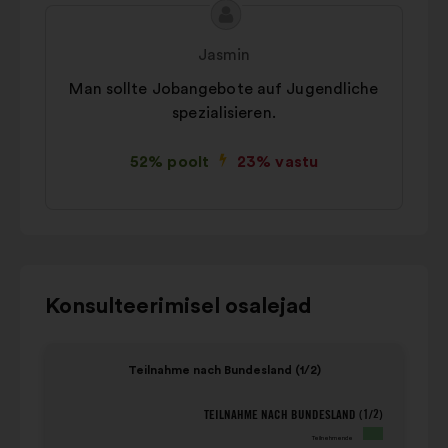
Ettepaneku
Ettepaneku
sisu:
esitaja:
Jasmin
Man sollte Jobangebote auf Jugendliche
spezialisieren.
52% poolt
23% vastu
Kasutage
Konsulteerimisel osalejad
alloleva
karusselliga
Element
Eleme
Teilnahme nach Bundesland (1/2)
suhtlemiseks
1
2
klaviatuuri
/
/
TEILNAHME NACH BUNDESLAND (1/2)
Teilnahme nach Bundesland (1/2)
juhtnuppe,
4
4
Teilnehmende
vasakut
Teilnehmende