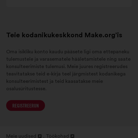
Teie kodanikukeskkond Make.org’is
Oma isikliku konto kaudu pääsete ligi oma ettepaneku
tulemustele ja varasematele hääletamistele ning saate
konsulteerimiste tulemusi. Meie juures registreerudes
teavitatakse teid e-kirja teel järgmistest kodanikega
konsulteerimistest ja teid kaasatakse meie
osalusüritustesse.
REGISTREERUN
Meie uudised
Töökohad