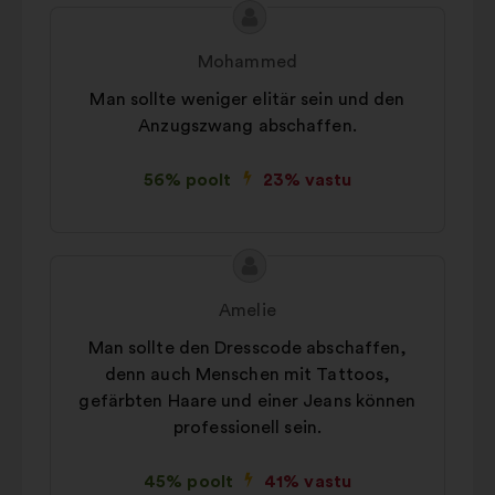
Ettepaneku
Ettepaneku
sisu:
esitaja:
Mohammed
Man sollte weniger elitär sein und den
Anzugszwang abschaffen.
56% poolt
23% vastu
Ettepaneku
Ettepaneku
sisu:
esitaja:
Amelie
Man sollte den Dresscode abschaffen,
denn auch Menschen mit Tattoos,
gefärbten Haare und einer Jeans können
professionell sein.
45% poolt
41% vastu