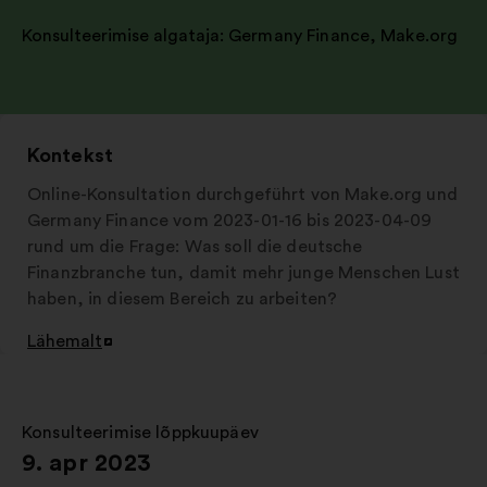
Konsulteerimise algataja:
Germany Finance
,
Make.org
Kontekst
Online-Konsultation durchgeführt von Make.org und
Germany Finance vom 2023-01-16 bis 2023-04-09
rund um die Frage: Was soll die deutsche
Finanzbranche tun, damit mehr junge Menschen Lust
haben, in diesem Bereich zu arbeiten?
Lähemalt
Avamine
uuel
vahelehel
Konsulteerimise lõppkuupäev
:
9. apr 2023