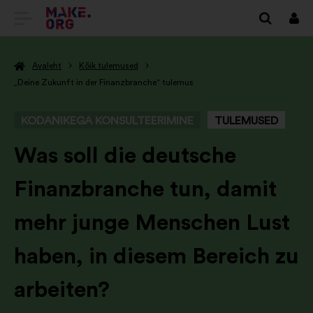
SAIDI
Logi
siss
MAKE.ORG
Avaleht
Kõik tulemused
AVALEHELE
„Deine Zukunft in der Finanzbranche“ tulemus
KODANIKEGA KONSULTEERIMINE
TULEMUSED
-
Was soll die deutsche
Finanzbranche tun, damit
mehr junge Menschen Lust
haben, in diesem Bereich zu
arbeiten?