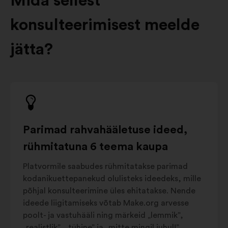
Mida sellest
konsulteerimisest meelde
jätta?
Parimad rahvahääletuse ideed,
rühmitatuna 6 teema kaupa
Platvormile saabudes rühmitatakse parimad
kodanikuettepanekud olulisteks ideedeks, mille
põhjal konsulteerimine üles ehitatakse. Nende
ideede liigitamiseks võtab Make.org arvesse
poolt- ja vastuhääli ning märkeid „lemmik”,
„realistlik”, „tühine” ja „mitte mingil juhul!” .