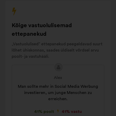
7%
Vereinfachung
Gesellschaftliches
Engagement
und
6%
Kõige vastuolulisemad
Ethik
Mitarbeitervorteile
ettepanekud
6%
und Angebote
„Vastuolulised” ettepanekud peegeldavad suurt
Andere
5%
lõhet ühiskonnas, saades üldiselt võrdsel arvu
poolt- ja vastuhääli.
Ettepaneku
Ettepaneku
sisu:
esitaja:
Alex
Man sollte mehr in Social Media Werbung
investieren, um junge Menschen zu
erreichen.
41% poolt
41% vastu