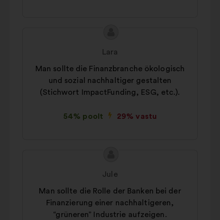
Ettepaneku
Ettepaneku
sisu:
esitaja:
Lara
Man sollte die Finanzbranche ökologisch
und sozial nachhaltiger gestalten
(Stichwort ImpactFunding, ESG, etc.).
54% poolt
29% vastu
Ettepaneku
Ettepaneku
sisu:
esitaja:
Jule
Man sollte die Rolle der Banken bei der
Finanzierung einer nachhaltigeren,
“grüneren” Industrie aufzeigen.