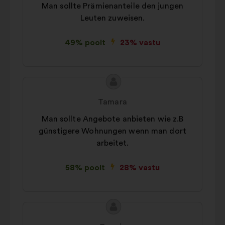
koondatud viisil
Man sollte Prämienanteile den jungen
Leuten zuweisen.
Sotsiaalvõrgustikud:
küpsised, mis
aitavad meil sotsiaalvõrgustike abil
49% poolt
23% vastu
oma mõju optimeerida
Ettepaneku
Ettepaneku
sisu:
esitaja:
Tamara
Man sollte Angebote anbieten wie z.B
günstigere Wohnungen wenn man dort
arbeitet.
58% poolt
28% vastu
Ettepaneku
Ettepaneku
sisu:
esitaja: