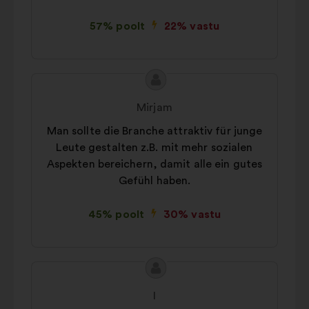
57% poolt
22% vastu
Ettepaneku
Ettepaneku
sisu:
esitaja:
Mirjam
Man sollte die Branche attraktiv für junge
Leute gestalten z.B. mit mehr sozialen
Aspekten bereichern, damit alle ein gutes
Gefühl haben.
45% poolt
30% vastu
Ettepaneku
Ettepaneku
sisu:
esitaja:
I