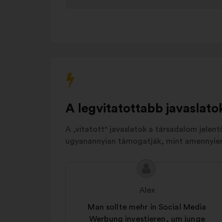
Gesellschaftliches
Engagement
und
6%
Ethik
Mitarbeitervorteile
6%
und Angebote
Andere
5%
A legvitatottabb javaslato
A „vitatott" javaslatok a társadalom jelen
ugyanannyian támogatják, mint amennyien 
A
A
javaslat
javaslat
Alex
tartalma:
szerzője:
Man sollte mehr in Social Media
Werbung investieren, um junge