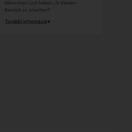
Menschen Lust haben, in diesem
Bereich zu arbeiten?
További információ
Új
lap
megnyitása