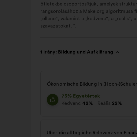
ötletekbe csoportosítjuk, amelyek struktur
rangsorolásához a Make.org algoritmusa fi
„ellene", valamint a „kedvenc", a „reális", 
szavazatokat. ”.
1 irány: Bildung und Aufklärung
Ökonomische Bildung in (Hoch-)Schulen
75% Egyetértek
Kedvenc
42%
Reális
22%
Über die alltägliche Relevanz von Finan