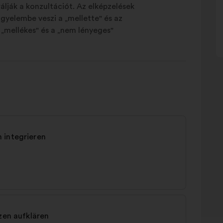
álják a konzultációt. Az elképzelések
gyelembe veszi a „mellette" és az
a „mellékes" és a „nem lényeges"
 integrieren
zen aufklären