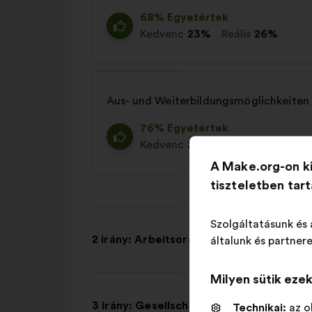
68% Egyetértek
Kedvenc
23%
Reális
26%
Aus- und Weiterbildungsmöglichkeiten
76% Egyetértek
Kedvenc
21%
Reális
25%
A Make.org-on k
tiszteletben tar
Szolgáltatásunk és 
2 irány: Arbeitsorganisation
általunk és partnere
Milyen sütik eze
3 irány: Gesellschaftliche Wahrnehmung
Technikai:
az o