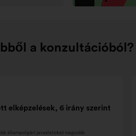
bből a konzultációból?
t elképzelések, 6 irány szerint
obb állampolgári javaslatokat nagyobb