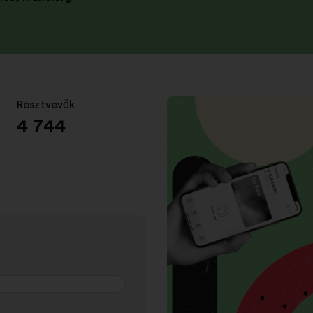
Résztvevők
:
4 744