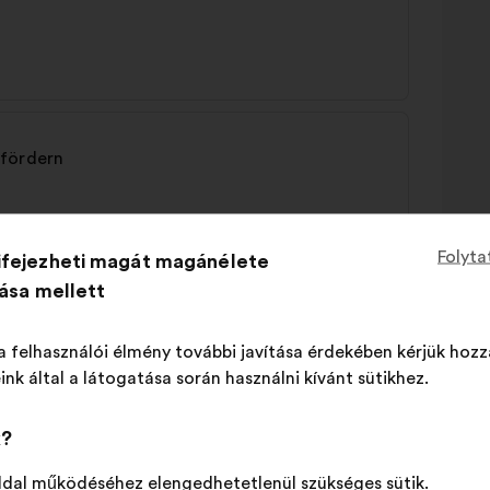
 fördern
Folyta
ifejezheti magát magánélete
tása mellett
a felhasználói élmény további javítása érdekében kérjük hozz
ink által a látogatása során használni kívánt sütikhez.
k?
ldal működéséhez elengedhetetlenül szükséges sütik.