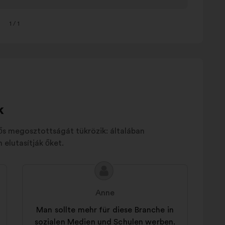
1
/ 1
k
tős megosztottságát tükrözik: általában
elutasítják őket.
A
A
javaslat
javaslat
Anne
tartalma:
szerzője:
Man sollte mehr für diese Branche in
sozialen Medien und Schulen werben.