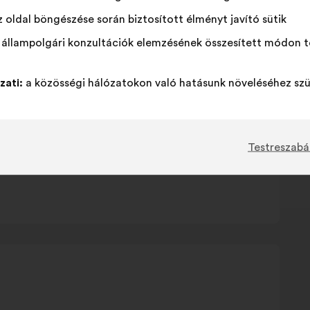
 oldal böngészése során biztosított élményt javító sütik
 állampolgári konzultációk elemzésének összesített módon t
hkeiten
zati:
a közösségi hálózatokon való hatásunk növeléséhez szü
uiting
Testreszabá