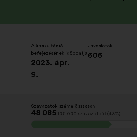
A konzultáció
:
Javaslatok
:
befejezésének időpontja
606
2023. ápr.
9.
Szavazatok száma összesen
:
48 085
100 000 szavazatból (48%)