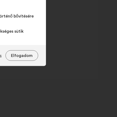
örténő bővítésére
kséges sütik
s
Elfogadom