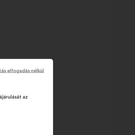
tás elfogadás nélkül
ájárulását az