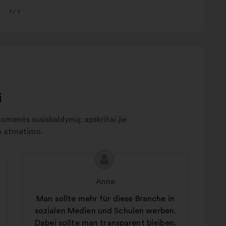
1
/ 1
i
suomenės susiskaldymą: apskritai jie
ko atmetimo.
Pasiūlymo
Pasiūlymas:
turinys:
Anne
Man sollte mehr für diese Branche in
sozialen Medien und Schulen werben.
Dabei sollte man transparent bleiben.