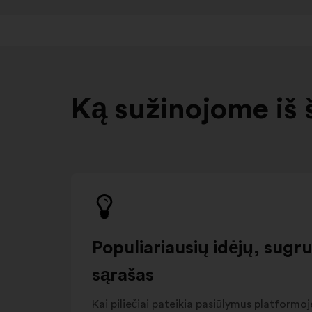
Ką sužinojome iš 
Populiariausių idėjų, sugr
sąrašas
Kai piliečiai pateikia pasiūlymus platformoje