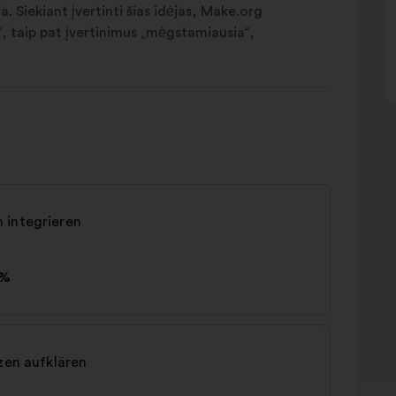
. Siekiant įvertinti šias idėjas, Make.org
eš“, taip pat įvertinimus „mėgstamiausia“,
 integrieren
2%
zen aufklären