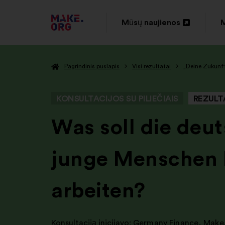
EITI
Mūsų naujienos
M
Atverti
A
Į
naujame
PAGRINDINĮ
Pagrindinis puslapis
Visi rezultatai
„Deine Zukunft
skirtuke
s
MAKE.ORG
PUSLAPĮ
KONSULTACIJOS SU PILIEČIAIS
REZULT
-
Was soll die deu
junge Menschen L
arbeiten?
Konsultaciją inicijavo:
Germany Finance
,
Make