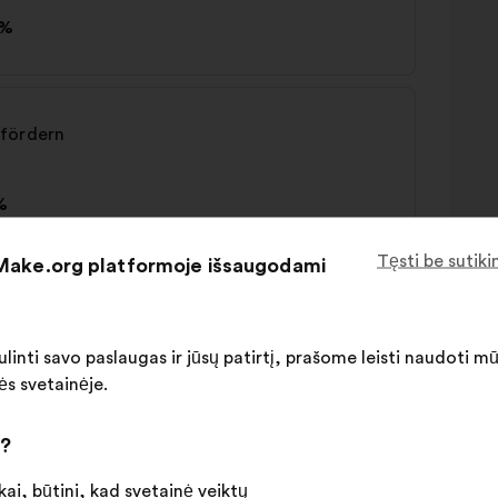
6%
 fördern
%
Tęsti be sutik
 Make.org platformoje išsaugodami
linti savo paslaugas ir jūsų patirtį, prašome leisti naudoti m
ės svetainėje.
i?
hmung
ai, būtini, kad svetainė veiktų