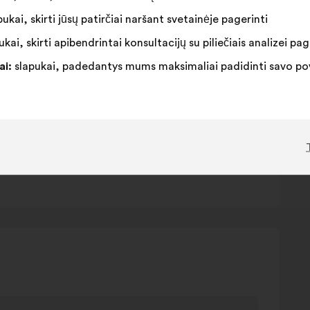
ukai, skirti jūsų patirčiai naršant svetainėje pagerinti
kai, skirti apibendrintai konsultacijų su piliečiais analizei pag
öglichkeiten
ai:
slapukai, padedantys mums maksimaliai padidinti savo pove
 Recruiting