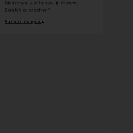
Menschen Lust haben, in diesem
Bereich zu arbeiten?
Sužinoti daugiau
Atverti
naujame
skirtuke