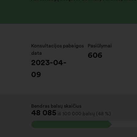
Konsultacijos pabaigos
:
Pasiūlymai
:
data
606
2023-04-
09
Bendras balsų skaičius
:
48 085
iš 100 000 balsų (48 %)