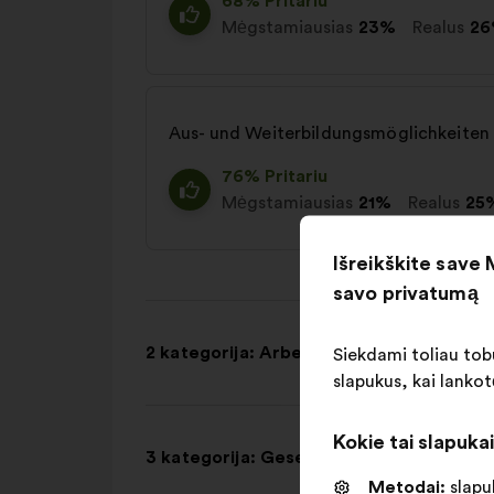
68% Pritariu
Mėgstamiausias
23%
Realus
2
Aus- und Weiterbildungsmöglichkeiten
76% Pritariu
Mėgstamiausias
21%
Realus
25
Išreikškite save
savo privatumą
2 kategorija: Arbeitsorganisation
Siekdami toliau tobu
slapukus, kai lankot
Kokie tai slapuka
3 kategorija: Gesellschaftliche Wahrne
Metodai:
slapuk