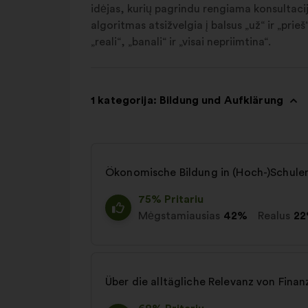
idėjas, kurių pagrindu rengiama konsultacija
algoritmas atsižvelgia į balsus „už“ ir „pri
„reali“, „banali“ ir „visai nepriimtina“.
1 kategorija: Bildung und Aufklärung
Ökonomische Bildung in (Hoch-)Schulen
75% Pritariu
Mėgstamiausias
42%
Realus
2
Über die alltägliche Relevanz von Finan