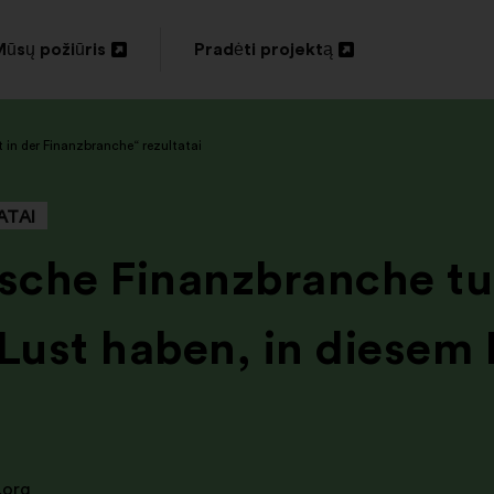
ūsų požiūris
Pradėti projektą
tverti
Atverti
naujame
naujame
 in der Finanzbranche“ rezultatai
kirtuke
skirtuke
ATAI
tsche Finanzbranche t
ust haben, in diesem 
.org