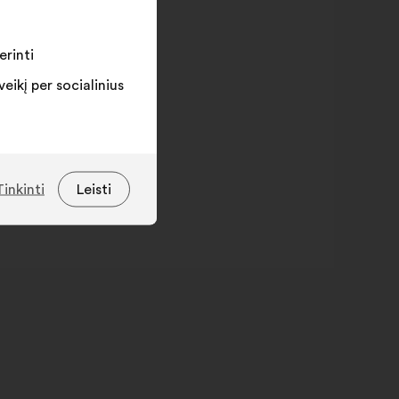
erinti
ikį per socialinius
Tinkinti
Leisti