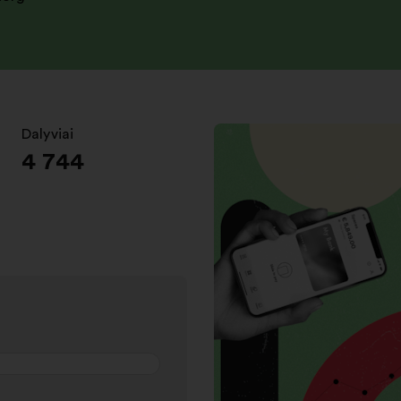
Dalyviai
:
4 744