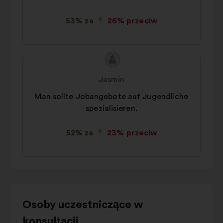
53% za
26% przeciw
Treść
Propozycja:
propozycji:
Jasmin
Man sollte Jobangebote auf Jugendliche
spezialisieren.
52% za
23% przeciw
Użyj
Osoby uczestniczące w
przycisków
konsultacji