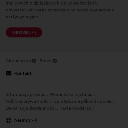
mailowych o zbliżających się konsultacjach
obywatelskich oraz zaproszeń na nasze wydarzenia
partycypacyjne.
REJESTRUJĘ SIĘ
Aktualności
Praca
Otwieranie
Otwieranie
w
w
Kontakt
nowej
nowej
zakładce
zakładce
Informacja prawna
Warunki korzystania
Polityka prywatności
Zarządzanie plikami cookie
Deklaracja dostępności
Karta moderacji
Niemcy
Pl
•