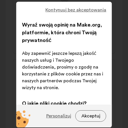
propozycji:
Sascha
Kontynuuj bez akceptowania
Man sollte die Branche attraktiver
Wyraź swoją opinię na Make.org,
gestalten, mit mehr Geld zum Beispiel.
platformie, która chroni Twoją
prywatność
38% za
40% przeciw
Aby zapewnić jeszcze lepszą jakość
naszych usług i Twojego
Treść
Propozycja:
doświadczenia, prosimy o zgodę na
propozycji:
Andy
korzystanie z plików cookie przez nas i
naszych partnerów podczas Twojej
Man sollte lukrativere Arbeitsbedingen
wizyty na stronie.
schaffen und vor allem besser bezahlen, da
ein gutes Gehalt meistens der größte
O jakie pliki cookie chodzi?
Anreiz ist.
Techniczne:
pliki cookie niezbędne
Personalizuj
Akceptuj
45% za
28% przeciw
do funkcjonowania strony