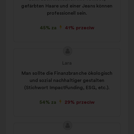
gefärbten Haare und einer Jeans können
professionell sein.
45% za
41% przeciw
Treść
Propozycja:
propozycji:
Lara
Man sollte die Finanzbranche ökologisch
und sozial nachhaltiger gestalten
(Stichwort ImpactFunding, ESG, etc.).
54% za
29% przeciw
Treść
Propozycja:
propozycji: