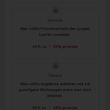
Preferencyjne:
pliki cookie
służące poprawieniu
Treść
Propozycja:
doświadczenia użytkownika
propozycji:
Dominik
podczas przeglądania strony
Man sollte Prämienanteile den jungen
Statystyczne:
pliki cookie
Leuten zuweisen.
pozwalające wzbogacić analizę
naszych konsultacji obywatelskich
49% za
23% przeciw
w sposób zagregowany
Sieci społecznościowe :
pliki
cookie służące zwiększeniu
Treść
Propozycja:
naszego oddziaływania dzięki
propozycji:
sieciom społecznościowym
Tamara
Man sollte Angebote anbieten wie z.B
günstigere Wohnungen wenn man dort
arbeitet.
58% za
28% przeciw