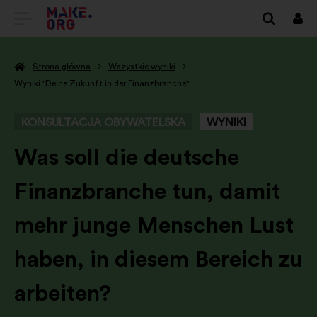
IDŹ
Zalo
się
DO
Strona główna
Wszystkie wyniki
STRONY
Wyniki "Deine Zukunft in der Finanzbranche"
GŁÓWNEJ
KONSULTACJA OBYWATELSKA
WYNIKI
MAKE.ORG
-
Was soll die deutsche
Finanzbranche tun, damit
mehr junge Menschen Lust
haben, in diesem Bereich zu
arbeiten?