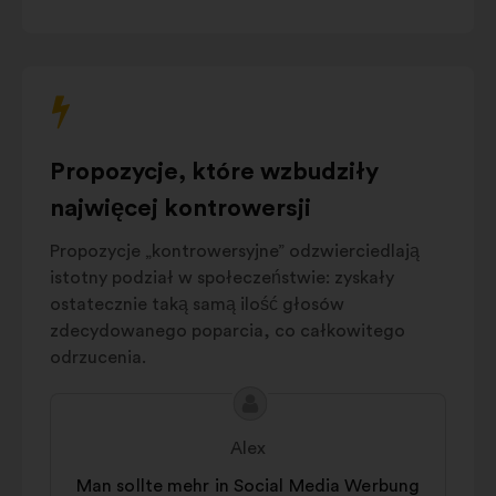
treść
Recruiting und
8%
poniższej
Management
karuzeli.
Zugänglichkeit und
7%
Vereinfachung
Gesellschaftliches
Engagement
und
6%
Propozycje, które wzbudziły
Ethik
Mitarbeitervorteile
najwięcej kontrowersji
6%
und Angebote
Propozycje „kontrowersyjne” odzwierciedlają
Andere
5%
istotny podział w społeczeństwie: zyskały
ostatecznie taką samą ilość głosów
zdecydowanego poparcia, co całkowitego
odrzucenia.
Treść
Propozycja:
propozycji:
Alex
Man sollte mehr in Social Media Werbung