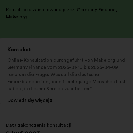
Konsultacja zainicjowana przez:
Germany Finance
,
Make.org
Kontekst
Online-Konsultation durchgeführt von Make.org und
Germany Finance vom 2023-01-16 bis 2023-04-09
rund um die Frage: Was soll die deutsche
Finanzbranche tun, damit mehr junge Menschen Lust
haben, in diesem Bereich zu arbeiten?
Dowiedz się więcej
Otwieranie
w
nowej
zakładce
Data zakończenia konsultacji
: