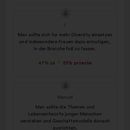
Treść
Propozycja:
propozycji:
I
Man sollte sich für mehr Diversity einsetzen
und insbesondere Frauen dazu ermutigen,
in der Branche Fuß zu fassen.
47% za
25% przeciw
Treść
Propozycja:
propozycji:
Manuel
Man sollte die Themen und
Lebensentwürfe junger Menschen
verstehen und Geschäftsmodelle danach
ausrichten.