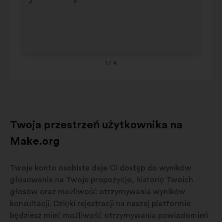
Rheinland-
Th
4%
5%
Pfalz
Br
Sa
1
/ 4
Twoja przestrzeń użytkownika na
Make.org
Twoje konto osobiste daje Ci dostęp do wyników
głosowania na Twoje propozycje, historię Twoich
głosów oraz możliwość otrzymywania wyników
konsultacji. Dzięki rejestracji na naszej platformie
będziesz mieć możliwość otrzymywania powiadomień