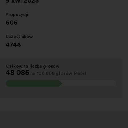
9 kwi 2023
Propozycji
:
606
Uczestników
:
4744
Całkowita liczba głosów
:
48 085
na 100 000 głosów (48%)