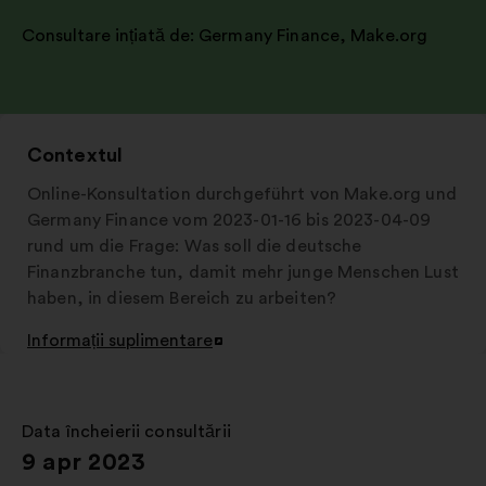
Consultare ințiată de:
Germany Finance
,
Make.org
Contextul
Online-Konsultation durchgeführt von Make.org und
Germany Finance vom 2023-01-16 bis 2023-04-09
rund um die Frage: Was soll die deutsche
Finanzbranche tun, damit mehr junge Menschen Lust
haben, in diesem Bereich zu arbeiten?
Informații suplimentare
Deschidere
într-
o
filă
Data încheierii consultării
:
nouă
9 apr 2023