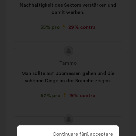
Nachhaltigkeit des Sektors verstärken und
damit werben.
55% pro
29% contra
Conținutul
Propunere
propunerii:
făcută
Tammo
de:
Man sollte auf Jobmessen gehen und die
schönen Dinge an der Branche zeigen.
57% pro
19% contra
Conținutul
Propunere
propunerii:
făcută
Sascha
Continuare fără acceptare
de: