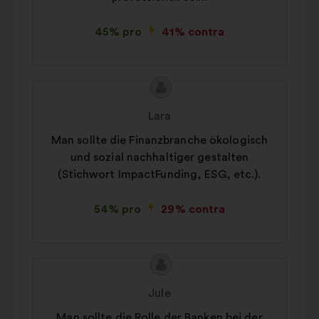
45% pro
41% contra
Conținutul
Propunere
propunerii:
făcută
Lara
de:
Man sollte die Finanzbranche ökologisch
und sozial nachhaltiger gestalten
(Stichwort ImpactFunding, ESG, etc.).
54% pro
29% contra
Conținutul
Propunere
propunerii:
făcută
Jule
de:
Man sollte die Rolle der Banken bei der