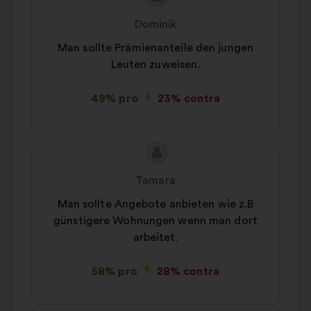
propunerii:
făcută
Legate de preferințe:
module
Dominik
de:
cookie pentru a vă îmbunătăți
Man sollte Prämienanteile den jungen
experiența când navigați pe site
Leuten zuweisen.
În scopuri statistice:
module
cookie care contribuie la analiza
49% pro
23% contra
consultărilor noastre cetățenești în
mod agregat
Privind rețelele sociale:
module
Conținutul
Propunere
cookie care ne ajută să ne
propunerii:
făcută
optimizăm impactul prin
Tamara
de:
intermediul rețelelor sociale
Man sollte Angebote anbieten wie z.B
günstigere Wohnungen wenn man dort
arbeitet.
58% pro
28% contra