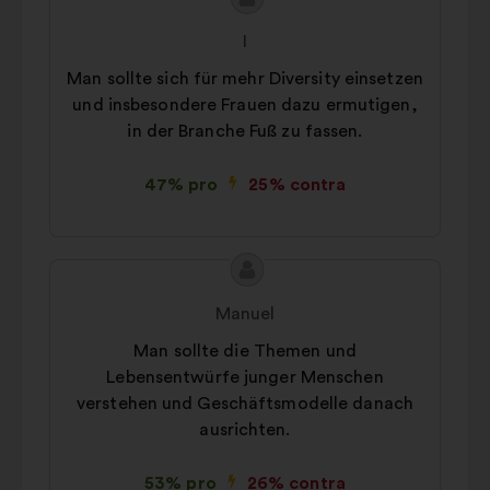
Conținutul
Propunere
propunerii:
făcută
I
de:
Man sollte sich für mehr Diversity einsetzen
und insbesondere Frauen dazu ermutigen,
in der Branche Fuß zu fassen.
47% pro
25% contra
Conținutul
Propunere
propunerii:
făcută
Manuel
de:
Man sollte die Themen und
Lebensentwürfe junger Menschen
verstehen und Geschäftsmodelle danach
ausrichten.
53% pro
26% contra