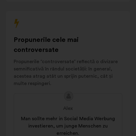
interacționa
Zugänglichkeit und
7%
cu
Vereinfachung
opțiunile
Gesellschaftliches
multiple
Engagement
und
6%
de
Ethik
mai
Propunerile cele mai
Mitarbeitervorteile
jos.
6%
und Angebote
controversate
Andere
5%
Propunerile “controversate” reflectă o divizare
semnificativă în rândul societății: în general,
acestea atrag atât un sprijin puternic, cât și
multe respingeri.
Conținutul
Propunere
propunerii:
făcută
Alex
de:
Man sollte mehr in Social Media Werbung
investieren, um junge Menschen zu
erreichen.