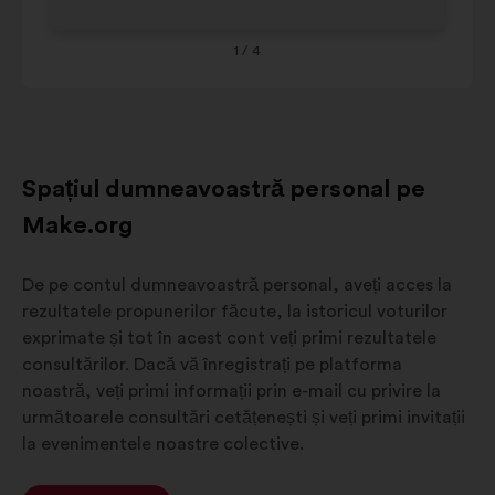
1
/ 4
Spațiul dumneavoastră personal pe
Make.org
De pe contul dumneavoastră personal, aveți acces la
rezultatele propunerilor făcute, la istoricul voturilor
exprimate și tot în acest cont veți primi rezultatele
consultărilor. Dacă vă înregistrați pe platforma
noastră, veți primi informații prin e-mail cu privire la
următoarele consultări cetățenești și veți primi invitații
la evenimentele noastre colective.