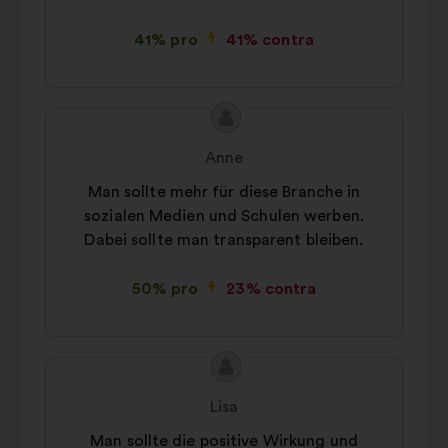
41% pro
41% contra
Conținutul
Propunere
propunerii:
făcută
Anne
de:
Man sollte mehr für diese Branche in
sozialen Medien und Schulen werben.
Dabei sollte man transparent bleiben.
50% pro
23% contra
Conținutul
Propunere
propunerii:
făcută
Lisa
de:
Man sollte die positive Wirkung und