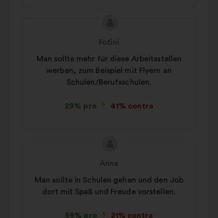
Conținutul
Propunere
propunerii:
făcută
Fotini
de:
Man sollte mehr für diese Arbeitsstellen
werben, zum Beispiel mit Flyern an
Schulen/Berufsschulen.
29% pro
41% contra
Conținutul
Propunere
propunerii:
făcută
Anna
de:
Man sollte in Schulen gehen und den Job
dort mit Spaß und Freude vorstellen.
59% pro
21% contra