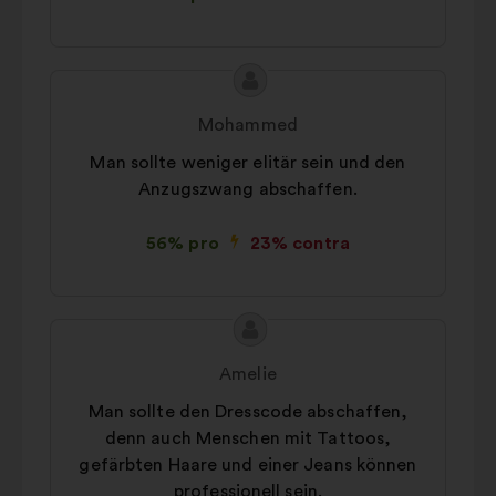
Conținutul
Propunere
propunerii:
făcută
Mohammed
de:
Man sollte weniger elitär sein und den
Anzugszwang abschaffen.
56% pro
23% contra
Conținutul
Propunere
propunerii:
făcută
Amelie
de:
Man sollte den Dresscode abschaffen,
denn auch Menschen mit Tattoos,
gefärbten Haare und einer Jeans können
professionell sein.