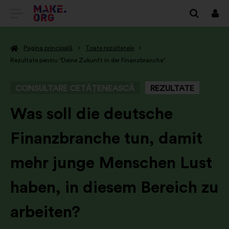
DIRECȚIONARE
Cone
SPRE
Pagina principală
Toate rezultatele
PRIMA
Rezultate pentru "Deine Zukunft in der Finanzbranche"
PAGINĂ
CONSULTARE CETĂȚENEASCĂ
REZULTATE
A
SITE-
-
Was soll die deutsche
ULUI
Finanzbranche tun, damit
MAKE.ORG
mehr junge Menschen Lust
haben, in diesem Bereich zu
arbeiten?