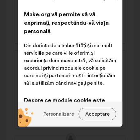
Man sollte die Branche attraktiver
gestalten, mit mehr Geld zum Beispiel.
Make.org vă permite să vă
exprimați, respectându-vă viața
38% pro
40% contra
personală
Din dorința de a îmbunătăți și mai mult
serviciile pe care vi le oferim și
Conținutul
Propunere
experiența dumneavoastră, vă solicităm
propunerii:
făcută
Andy
acordul privind modulele cookie pe
de:
care noi și partenerii noștri intenționăm
Man sollte lukrativere Arbeitsbedingen
să le utilizăm când navigați pe site.
schaffen und vor allem besser bezahlen, da
ein gutes Gehalt meistens der größte
Anreiz ist.
Despre ce module cookie este
vorba?
45% pro
Personalizare
28% contra
Acceptare
Tehnice:
module cookie
indispensabile pentru funcționarea
site-ului
Conținutul
Propunere