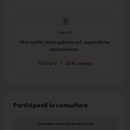
Conținutul
Propunere
propunerii:
făcută
Jasmin
de:
Man sollte Jobangebote auf Jugendliche
spezialisieren.
52% pro
23% contra
Utilizați
Participanți la consultare
butoanele
de
Elementul
Eleme
Teilnahme nach Bundesland (1/2)
comandă,
1
2