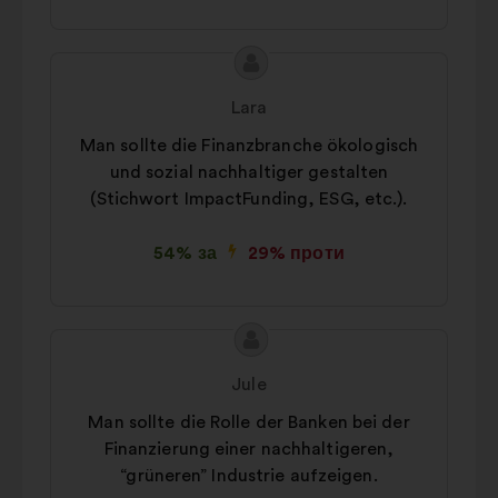
Зміст
Пропозиція
пропозиції:
від:
Lara
Man sollte die Finanzbranche ökologisch
und sozial nachhaltiger gestalten
(Stichwort ImpactFunding, ESG, etc.).
54% за
29% проти
Зміст
Пропозиція
пропозиції:
від:
Jule
Man sollte die Rolle der Banken bei der
Finanzierung einer nachhaltigeren,
“grüneren” Industrie aufzeigen.