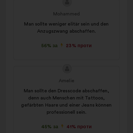
Зміст
Пропозиція
пропозиції:
від:
Mohammed
Man sollte weniger elitär sein und den
Anzugszwang abschaffen.
56% за
23% проти
Зміст
Пропозиція
пропозиції:
від:
Amelie
Man sollte den Dresscode abschaffen,
denn auch Menschen mit Tattoos,
gefärbten Haare und einer Jeans können
professionell sein.
45% за
41% проти