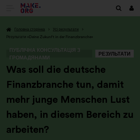
ПЕРЕЙТИ
Вхі
НА
Головна сторінка
Усі результати
ГОЛОВНУ
Результати «Deine Zukunft in der Finanzbranche»
СТОРІНКУ
ПУБЛІЧНА КОНСУЛЬТАЦІЯ З
РЕЗУЛЬТАТИ
MAKE.ORG
ГРОМАДЯНАМИ
-
Was soll die deutsche
Finanzbranche tun, damit
mehr junge Menschen Lust
haben, in diesem Bereich zu
arbeiten?