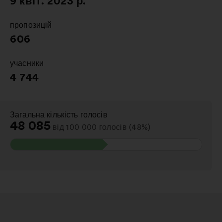
9 квіт. 2023 р.
пропозицій
:
606
учасники
:
4 744
Загальна кількість голосів
:
48 085
від 100 000 голосів (48%)