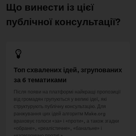
Що винести із цієї
публічної консультації?
Топ схвалених ідей, згрупованих
за 6 тематиками
Після появи на платформі найкращі пропозиції
від громадян групуються у великі ідеї, які
структурують публічну консультацію. Для
ранжування цих ідей алгоритм Make.org
враховує голоси «за» і «проти», а також згадки
«обране», «реалістичне», «банальне» і
«категорично проти! ».