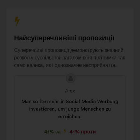
Zugänglichkeit und
7%
Vereinfachung
Gesellschaftliches
Engagement
und
6%
Найсуперечливіші пропозиції
Ethik
Mitarbeitervorteile
Суперечливі пропозиції демонструють значний
6%
und Angebote
розкол у суспільстві: загалом їхня підтримка так
Andere
5%
само велика, як і однозначне несприйняття.
Зміст
Пропозиція
пропозиції:
від:
Alex
Man sollte mehr in Social Media Werbung
investieren, um junge Menschen zu
erreichen.
41% за
41% проти