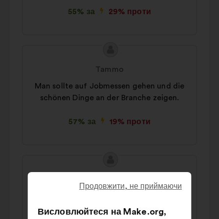
55% за
29% проти
Зміст
Пропозиція
пропозиції:
від:
Tammo
Man sollte auf Jobmessen gehen und die
schönen Dinge an der Branche zeigen.
57% за
19% проти
Зміст
Пропозиція
пропозиції:
від:
Sascha
Продовжити, не приймаючи
Man sollte die Branche attraktiver
gestalten, mit mehr Geld zum Beispiel.
Висловлюйтеся на Make.org,