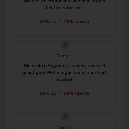
Man sollte Prämienanteile den jungen
Статистика:
файли cookie для
Leuten zuweisen.
забезпечення аналізу наших
публічних консультацій із
49% за
23% проти
громадянами в узагальненому
вигляді
Соціальні мережі:
файли cookie,
Зміст
Пропозиція
що допомагають нам оптимізувати
пропозиції:
від:
Tamara
наш вплив через соціальні мережі
Man sollte Angebote anbieten wie z.B
günstigere Wohnungen wenn man dort
arbeitet.
58% за
28% проти
Зміст
Пропозиція
пропозиції:
від:
Dennis