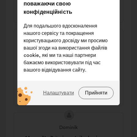
поважаючи свою
38% за
40% проти
конфіденційність
Для подальшого вдосконалення
Зміст
Пропозиція
нашого сервісу та покращення
пропозиції:
від:
користувацького досвіду ми просимо
Andy
вашої згоди на використання файлів
Man sollte lukrativere Arbeitsbedingen
cookie, які ми та наші партнери
schaffen und vor allem besser bezahlen, da
бажаємо використовувати під час
ein gutes Gehalt meistens der größte
вашого відвідування сайту.
Anreiz ist.
Які саме файли cookie?
45% за
28% проти
Налаштувати
Прийняти
Технічні:
файли cookie, які
необхідні для роботи сайту
Зміст
Пропозиція
Налаштування:
файли cookie для
пропозиції:
від:
покращення вашого досвіду під
Dominik
час навігації сайтом