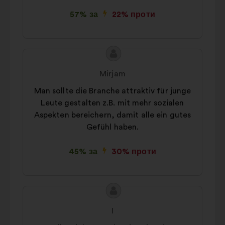
57% за
22% проти
Зміст
Пропозиція
пропозиції:
від:
Mirjam
Man sollte die Branche attraktiv für junge
Leute gestalten z.B. mit mehr sozialen
Aspekten bereichern, damit alle ein gutes
Gefühl haben.
45% за
30% проти
Зміст
Пропозиція
пропозиції:
від:
I