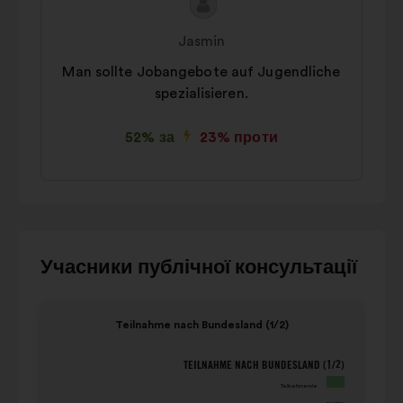
Зміст
Пропозиція
пропозиції:
від:
Jasmin
Man sollte Jobangebote auf Jugendliche
spezialisieren.
52% за
23% проти
Для
Учасники публічної консультації
взаємодії
з
Елемент
Елем
Teilnahme nach Bundesland (1/2)
каруселлю
1
2
нижче
з
з
TEILNAHME NACH BUNDESLAND (1/2)
Teilnahme nach Bundesland (1/2)
використовуйте
4
4
Teilnehmende
кнопки
xœ