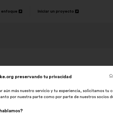
 enfoque
Iniciar un proyecto
Abrir
en
una
nueva
pestaña
Daniel Häni
, 59 años
Propuesta
de:
C
ke.org preservando tu privacidad
rfreibetrag an alle auszahlen. Bedingungs
ar aún más nuestro servicio y tu experiencia, solicitamos tu
 tanto por nuestra parte como por parte de nuestros socios du
Esta
263 votos
propuesta
Contenido
Con
 hablamos?
ha