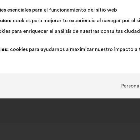
Neutro
Esta
En
Esta
de
el
16%
33
recibido:
:
propuesta
contra
propuesta
es esenciales para el funcionamiento del sitio web
la
siguiente
se
:
se
67
Sin opinión
:
veces
10
Inviable
:
veces
propuesta:
reparto:
ción:
cookies para mejorar tu experiencia al navegar por el s
ha
ha
4
No entiendo
:
veces
8
¡Para nada!
:
veces
calificado
calificado
kies para enriquecer el análisis de nuestras consultas ciud
30
Indiferente
:
veces
6
Trivial
:
veces
como:
como:
les:
cookies para ayudarnos a maximizar nuestro impacto a t
esentó en el marco de la consulta
Bürgerdebatte: Gerechte
Steuern und Finanzen
Personal