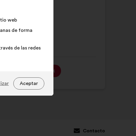
de
%
búsqueda
y
17
itio web
haz
36
adanas de forma
clic
9
en
el
ravés de las redes
botón
"Buscar"
MÁS INFORMACIÓN
izar
Aceptar
Contacto