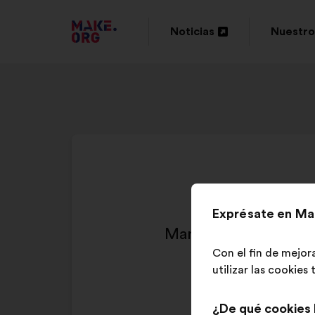
IR
Noticias
Nuestro
Abrir
Abrir
A
en
en
LA
una
una
PÁGINA
nueva
nueva
DE
pestaña
pestaña
INICIO
DE
Exprésate en Ma
MAKE.ORG
Man sollte den Steue
Con el fin de mejor
utilizar las cookies
¿De qué cookies