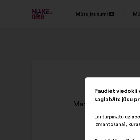
DOTIES
Mūsu jaunumi
Mū
Atvērt
At
UZ
jaunā
ja
VIETNES
cilnē
cil
MAKE.ORG
SĀKUMLAPU
Paudiet viedokli 
saglabāts jūsu p
Man sollte den Steue
Lai turpinātu uzlab
izmantošanai, kuras