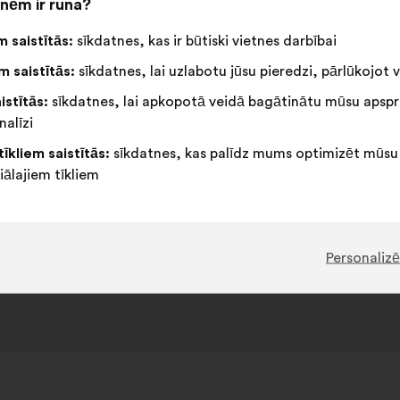
nēm ir runa?
Neitrāls
Šis
Nepiekrītu
Šis
saturs:
ir
16%
33
balsojums
priekšlikums
:
priekšlikum
šāds:
 saistītās:
sīkdatnes, kas ir būtiski vietnes darbībai
:
tika
tika
67
Nav viedokļa
:
reize(-
10
Neizpildām
:
reize(-
kvalificēts
kvalificēts
4
s)
Nesaprotams
:
reize(-
8
s)
Kategoriski
:
reize(-
 saistītās:
sīkdatnes, lai uzlabotu jūsu pieredzi, pārlūkojot v
kā:
kā:
30
s)
Man vienalga
:
reize(-
6
s)
Masvarīgs
:
reize(-
istītās:
sīkdatnes, lai apkopotā veidā bagātinātu mūsu apspr
s)
s)
nalīzi
tīkliem saistītās:
sīkdatnes, kas palīdz mums optimizēt mūsu
iālajiem tīkliem
ika iesniegts darbības
Bürgerdebatte: Gerechte Steuern un
Finanzen
ietvaro
Personalizē