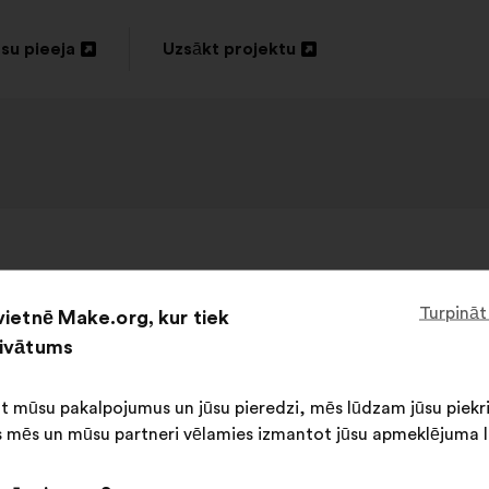
su pieeja
Uzsākt projektu
vērt
Atvērt
unā
jaunā
nē
cilnē
Daniel Häni
, 59 gadi
Priekšlikumu
Turpināt
vietnē Make.org, kur tiek
iesniedza:
rivātums
rfreibetrag an alle auszahlen. Bedingungs
ot mūsu pakalpojumus un jūsu pieredzi, mēs lūdzam jūsu piekr
 mēs un mūsu partneri vēlamies izmantot jūsu apmeklējuma l
Šis
263 balsis
priekšlikums
Priekšlikuma
Sadalījums
saņēma: