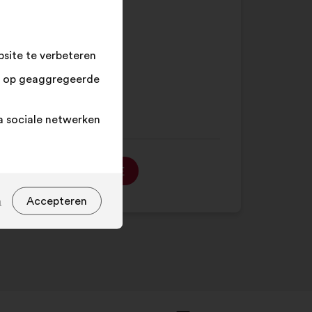
in
%
en
klik
r
17
op
site te verbeteren
eerd
36
"Zoeken"
n op geaggregeerde
9
a sociale netwerken
MEER INFORMATIE
n
Accepteren