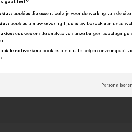
s gaat het?
kreeg:
Neutraal
Dit
Niet
Dit
van
de
16%
33
:
voorstel
mee
voorstel
het
volgende
okies:
cookies die essentieel zijn voor de werking van de site
is
eens
is
67
Geen mening
:
keer
10
Onhaalbaa
:
keer
voorstel:
verdeling:
ies:
cookies om uw ervaring tijdens uw bezoek aan onze web
gekwalificeerd
:
gekwalific
4
Niet begrepen
:
keer
8
Zeker niet!
:
keer
als:
als:
ookies:
cookies om de analyse van onze burgerraadpleginge
30
Onbelangrijk
:
keer
6
Cliché
:
keer
en
sociale netwerken:
cookies om ons te helpen onze impact vi
n
end als onderdeel van de operatie
Bürgerdebatte: Gerechte
Steuern und Finanzen
Personalisere