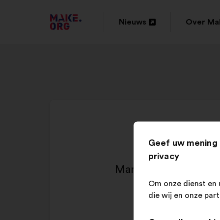
GA
Nieuws
Over Ma
Openen
Openen
NAAR
in
in
DE
een
een
HOMEPAGE
nieuw
nieuw
VAN
tabblad
tabblad
MAKE.ORG
Geef uw mening 
privacy
Man sollte den Steue
Om onze dienst en 
die wij en onze par