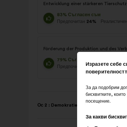
Entwicklung einer stärkeren Tierschutz
83% Съгласен съм
Предпочитан
24%
Реалистиче
Förderung der Produktion und des Ver
79% Съгласен съм
Изразете себе с
Предпочитан
21%
Реалистичен
поверителностт
За да подобрим до
бисквитките, които
посещение.
Ос 2 : Demokratie in Europa
За какви бискви