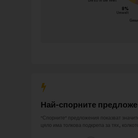
взаимодействате
Bildungssystem
12%
с
Gesundheit
9%
превъртането
Umwelt
8%
по-
Die EU in der Welt
6%
долу.
Sicherheit
6%
Aufklärung und
5%
Transparenz
Energie und
5%
Ressourcen
Migration
5%
Sonstiges
17%
Най-спорните предложе
"Спорните" предложения показват значит
цяло има толкова подкрепа за тях, колкот