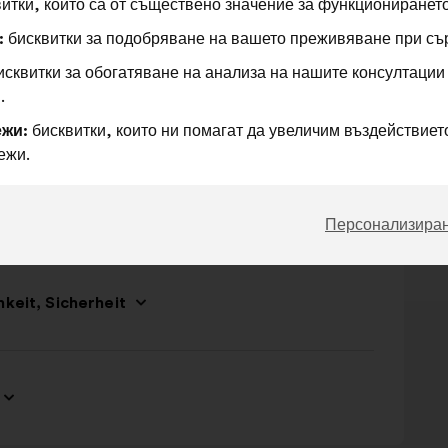
итки, които са от съществено значение за функционирането
t und Beschäftigung
:
бисквитки за подобряване на вашето преживяване при съ
сквитки за обогатяване на анализа на нашите консултации
.
жи:
бисквитки, които ни помагат да увеличим въздействието
ежи.
Персонализира
keit, Sicherheit