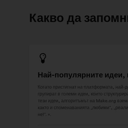
Какво да запомн
Най-популярните идеи, 
Когато пристигнат на платформата, най-
групират в големи идеи, които структури
тези идеи, алгоритъмът на Make.org взема
както и споменаванията „любими“, „реалис
не!”. ».