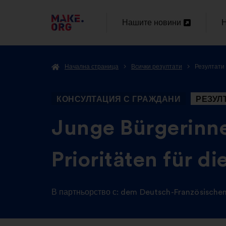
ОТИДЕТЕ
Нашите новини
Н
Отваряне
НА
в
в
НАЧАЛНАТА
Начална страница
Всички резултати
Резултати 
нов
н
СТРАНИЦА
раздел
р
НА
КОНСУЛТАЦИЯ С ГРАЖДАНИ
РЕЗУЛ
MAKE.ORG
-
Junge Bürgerinne
Prioritäten für d
В партньорство с:
dem Deutsch-Französische