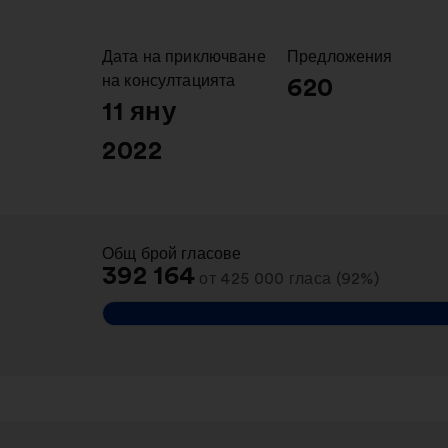
Дата на приключване
:
Предложения
:
на консултацията
620
11 яну
2022
Общ брой гласове
:
392 164
от 425 000 гласа (92%)