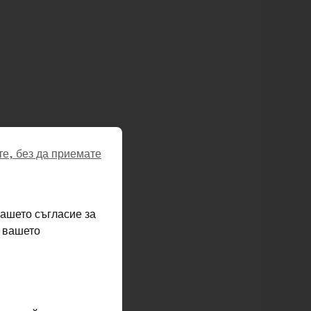
е, без да приемате
ашето съгласие за
а вашето