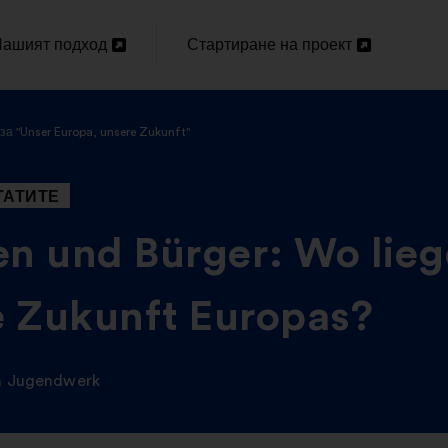
ашият подход
Стартиране на проект
Отваряне
Отваряне
в
за "Unser Europa, unsere Zukunft"
ов
нов
аздел
раздел
ТАТИТЕ
n und Bürger: Wo lieg
ie Zukunft Europas?
n Jugendwerk