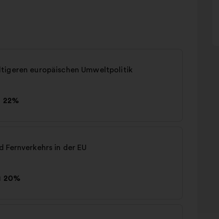
tigeren europäischen Umweltpolitik
н
22%
 Fernverkehrs in der EU
н
20%