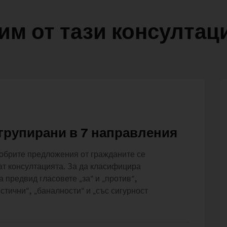
им от тази консултац
групирани в 7 направления
добрите предложения от гражданите се
рат консултацията. За да класифицира
 предвид гласовете „за“ и „против“,
тични“, „баналности“ и „със сигурност