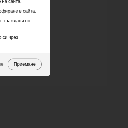
 на сайта.
рфиране в сайта.
 с граждани по
 си чрез
не
Приемане