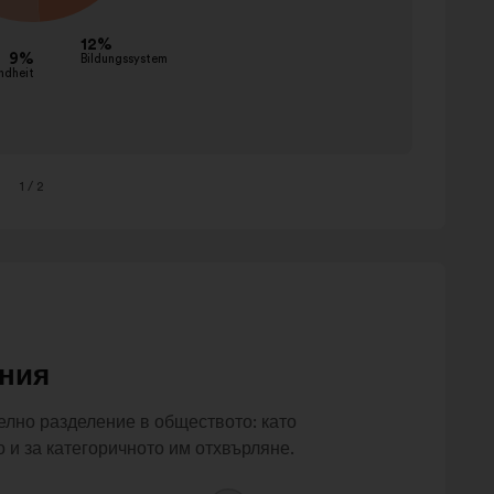
aufklä
sensibi
kommu
ändern
anpass
subven
1
/ 2
behalt
bewah
besteu
ния
елно разделение в обществото: като
о и за категоричното им отхвърляне.