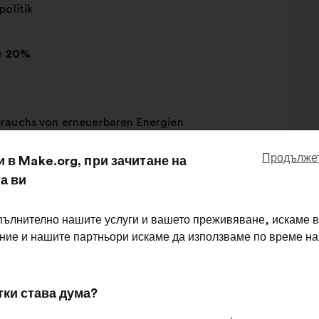
politik
н
20%
brauchs von erneuerbaren Energien
Продължет
и в Make.org, при зачитане на
19%
а ви
пълнително нашите услуги и вашето преживяване, искаме в
 ние и нашите партньори искаме да използваме по време н
тки става дума?