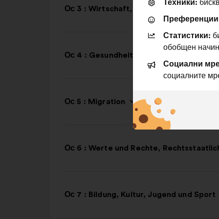
Техники:
бискв
Ос 3 : Wirtschaft, soziale Gerechtigkei
Преференции
Статистики:
би
обобщен начин
Ос 4 : Gesundheit
Социални мре
социалните мр
Ос 5 : Migration
Ос 6 : Werte und Rechte, Rechtsstaatlich
Ос 7 : Bildung, Kultur, Jugend und Sport