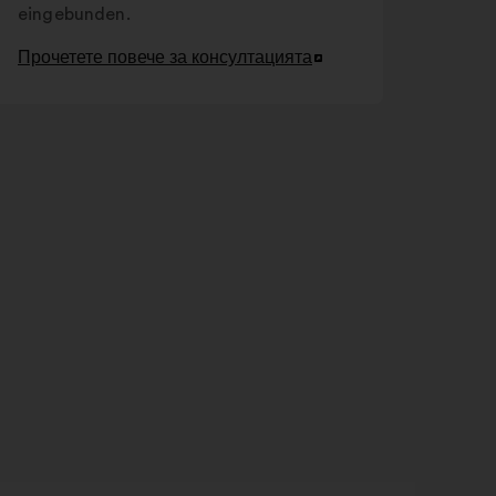
eingebunden.
Прочетете повече за консултацията
Отваряне
в
нов
раздел