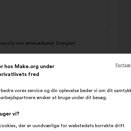
brauchs von erneuerbaren Energien
Fortsæ
er hos Make.org under
rivatlivets fred
rbedre vores service og din oplevelse beder vi om dit samtykk
arbejdspartnere ønsker at bruge under dit besøg.
uger vi?
cookies, der er uundværlige for webstedets korrekte drift
it und Beschäftigung