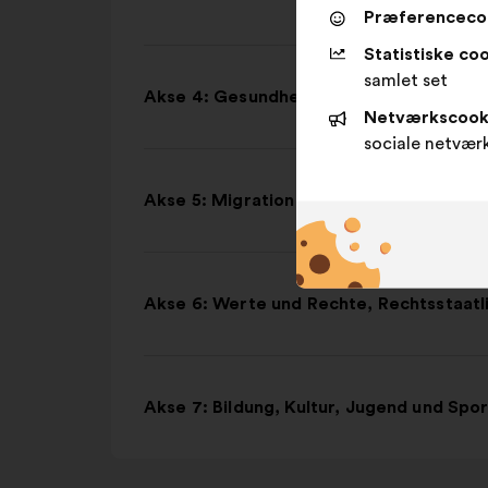
Præferenceco
Statistiske coo
samlet set
Akse 4: Gesundheit
Netværkscook
sociale netvær
Akse 5: Migration
Akse 6: Werte und Rechte, Rechtsstaatli
Akse 7: Bildung, Kultur, Jugend und Spor