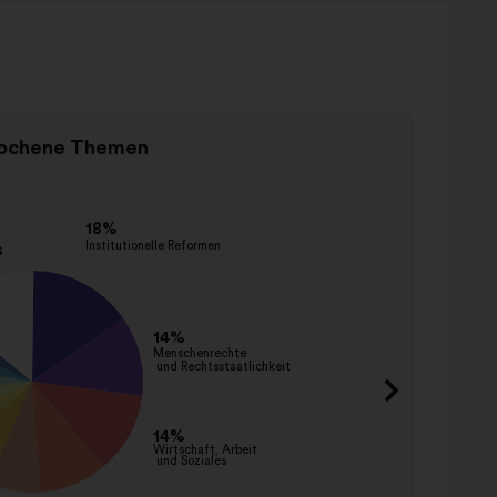
Element
ochene Themen
2
Gen
af
2
Eftern
förder
entwic
einsch
abbau
abscha
verbie
bestra
aufklä
sensibi