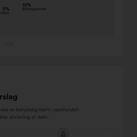
kommu
ändern
anpass
subven
behalt
1
/ 2
bewah
besteu
rslag
indes en betydelig kløft i samfundet:
klar afvisning af dem.
Forslagets
Forslag