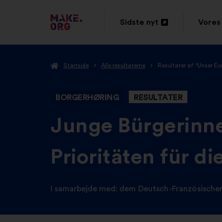
TILBAGE
Sidste nyt
Vores 
Åbnes
Åbne
TIL
i
i
MAKE.ORG’S
Startside
Alle resultaterne
Resultater af "Unser E
en
en
STARTSIDE
ny
ny
BORGERHØRING
RESULTATER
fane
fane
-
Junge Bürgerinne
Prioritäten für d
I samarbejde med:
dem Deutsch-Französische