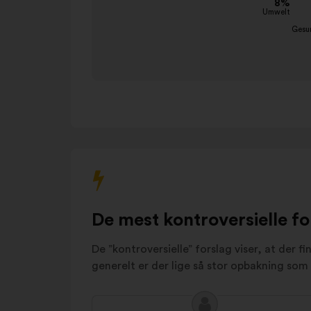
karrusel.
Umwelt
8%
Die EU in der Welt
6%
Sicherheit
6%
Aufklärung und
5%
Transparenz
Energie und
5%
Ressourcen
Migration
5%
Sonstiges
17%
De mest kontroversielle fo
De ”kontroversielle” forslag viser, at der f
generelt er der lige så stor opbakning som 
Forslagets
Forslag