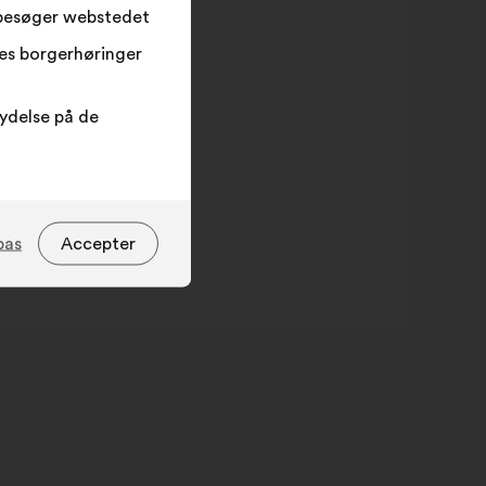
 besøger webstedet
res borgerhøringer
lydelse på de
pas
Accepter