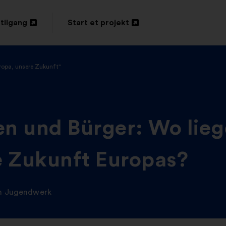
tilgang
Start et projekt
s
Åbnes
i
uropa, unsere Zukunft"
en
ny
fane
n und Bürger: Wo lieg
ie Zukunft Europas?
n Jugendwerk