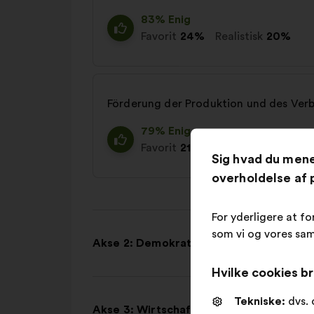
83% Enig
Favorit
24%
Realistisk
20%
Förderung der Produktion und des Ver
79% Enig
Favorit
21%
Realistisk
19%
Sig hvad du men
overholdelse af p
For yderligere at fo
som vi og vores sam
Akse 2: Demokratie in Europa
Hvilke cookies br
Tekniske:
dvs. 
Akse 3: Wirtschaft, soziale Gerechtigke