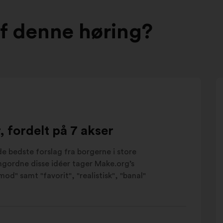
af denne høring?
 fordelt på 7 akser
e bedste forslag fra borgerne i store
angordne disse idéer tager Make.org’s
od" samt "favorit", "realistisk", "banal"