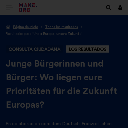
IR
Cone
A
Página de inicio
Todos los resultados
LA
Resultados para "Unser Europa, unsere Zukunft"
PÁGINA
CONSULTA CIUDADANA
LOS RESULTADOS
DE
INICIO
-
Junge Bürgerinnen und
DE
Bürger: Wo liegen eure
MAKE.ORG
Prioritäten für die Zukunft
Europas?
En colaboración con:
dem Deutsch-Französischen