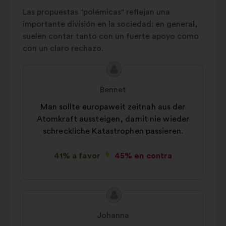
be
Energie und
Las propuestas "polémicas" reflejan una
5%
be
Ressourcen
importante división en la sociedad: en general,
suelen contar tanto con un fuerte apoyo como
Migration
5%
con un claro rechazo.
Sonstiges
17%
Contenido
Propuesta
de
de:
Bennet
la
Man sollte europaweit zeitnah aus der
propuesta:
Atomkraft aussteigen, damit nie wieder
schreckliche Katastrophen passieren.
41% a favor
45% en contra
Contenido
Propuesta
de
de:
Johanna
la