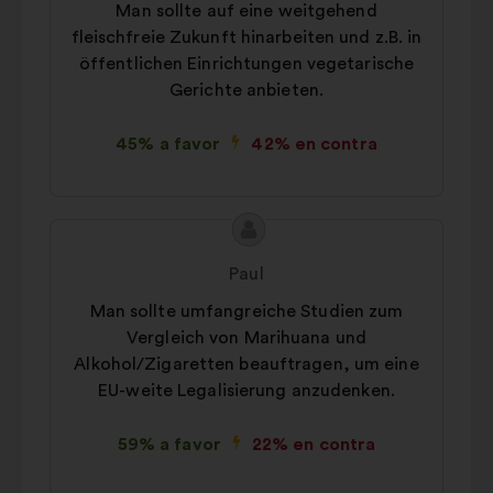
Man sollte auf eine weitgehend
propuesta:
fleischfreie Zukunft hinarbeiten und z.B. in
öffentlichen Einrichtungen vegetarische
Gerichte anbieten.
45% a favor
42% en contra
Contenido
Propuesta
de
de:
Paul
la
Man sollte umfangreiche Studien zum
propuesta:
Vergleich von Marihuana und
Alkohol/Zigaretten beauftragen, um eine
EU-weite Legalisierung anzudenken.
59% a favor
22% en contra