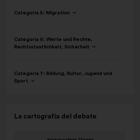
Categoría 5: Migration
Categoría 6: Werte und Rechte,
Rechtsstaatlichkeit, Sicherheit
Categoría 7: Bildung, Kultur, Jugend und
Sport
Utilizar
La cartografía del debate
los
botones
Elemento
Eleme
de
Angesprochene Themen