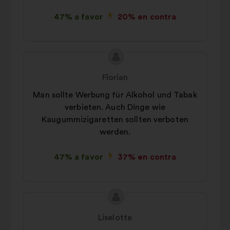
agregada
47% a favor
20% en contra
De redes sociales:
cookies para
ayudarnos a maximizar nuestro
impacto a través de las redes
sociales
Contenido
Propuesta
de
de:
Florian
la
Man sollte Werbung für Alkohol und Tabak
propuesta:
verbieten. Auch Dinge wie
Kaugummizigaretten sollten verboten
werden.
47% a favor
37% en contra
Contenido
Propuesta
de
de:
Liselotte
la