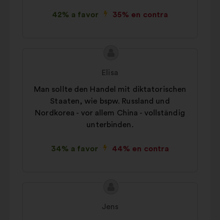
42% a favor
35% en contra
Contenido
Propuesta
de
de:
Elisa
la
Man sollte den Handel mit diktatorischen
propuesta:
Staaten, wie bspw. Russland und
Nordkorea - vor allem China - vollständig
unterbinden.
34% a favor
44% en contra
Contenido
Propuesta
de
de:
Jens
la