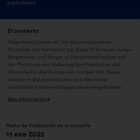
Jugendwerk
El contexto
Diese Konsultation ist Teil des partizipativen
Prozesses der Konferenz zur Zukunft Europas. Junge
Bürgerinnen und Bürger in Deutschland teilten auf
der Plattform von Make.org ihre Prioritäten und
Wünsche für das Europa von morgen mit. Diese
werden in die europäischen und deutschen
politischen Entscheidungsprozesse eingebunden.
Más información
Abrir
en
una
nueva
Fecha de finalización de la consulta
:
pestaña
11 ene 2022