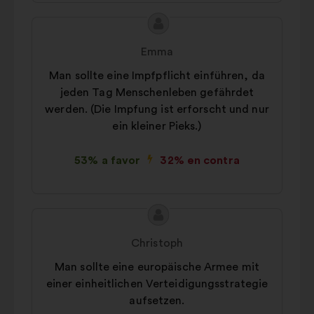
Contenido
Propuesta
de
de:
Emma
la
Man sollte eine Impfpflicht einführen, da
propuesta:
jeden Tag Menschenleben gefährdet
werden. (Die Impfung ist erforscht und nur
ein kleiner Pieks.)
53% a favor
32% en contra
Contenido
Propuesta
de
de:
Christoph
la
Man sollte eine europäische Armee mit
propuesta:
einer einheitlichen Verteidigungsstrategie
aufsetzen.