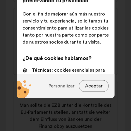
preservando tu privacidad
Contenido
Propuesta
Con el fin de mejorar aún más nuestro
de
de:
servicio y tu experiencia, solicitamos tu
Charlotte
la
consentimiento para utilizar las cookies
Man sollte europaweit mit
propuesta:
tanto por nuestra parte como por parte
Vermögenssteuern den Reichtum
de nuestros socios durante tu visita.
umverteilen.
¿De qué cookies hablamos?
52% a favor
31% en contra
Técnicas:
cookies esenciales para
el funcionamiento del sitio web
Contenido
Propuesta
Personalizar
Aceptar
De personalización:
cookies para
de
de:
mejorar tu experiencia al navegar
Marvin
la
por el sitio web
Man sollte die EZB unter die Kontrolle des
propuesta:
De análisis:
cookies para
EU-Parlaments stellen, anstatt sie weiter
enriquecer el análisis de nuestras
dem Einfluss von Banken und der
consultas ciudadanas de forma
Finanzlobby auszusetzen