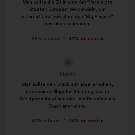
Man sollte die EU in eine Art "Vereinigte
propuesta:
Staaten Europas" verwandeln, um
international zwischen den "Big Playern"
bestehen zu können.
29% a favor
47% en contra
Contenido
Propuesta
de
de:
Marvin
la
Man sollte den Druck auf Israel erhöhen,
propuesta:
bis es seinen illegalen Siedlungsbau im
Westjordanland beendet und Palästina als
Staat anerkennt.
43% a favor
24% en contra