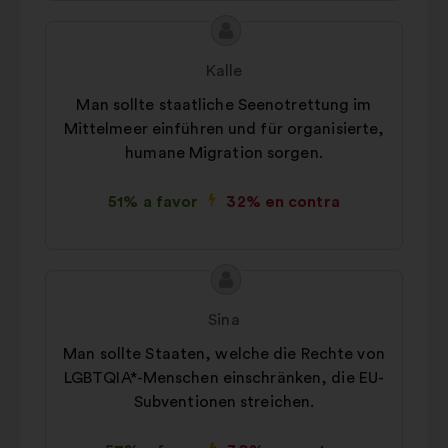
Contenido
Propuesta
de
de:
Kalle
la
Man sollte staatliche Seenotrettung im
propuesta:
Mittelmeer einführen und für organisierte,
humane Migration sorgen.
51% a favor
32% en contra
Contenido
Propuesta
de
de:
Sina
la
Man sollte Staaten, welche die Rechte von
propuesta:
LGBTQIA*-Menschen einschränken, die EU-
Subventionen streichen.