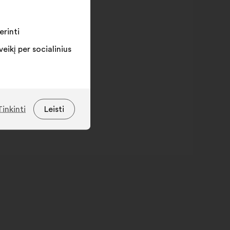
erinti
ikį per socialinius
Tinkinti
Leisti