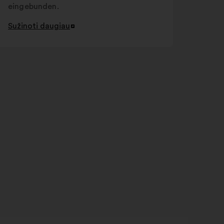
eingebunden.
Sužinoti daugiau
Atverti
naujame
skirtuke