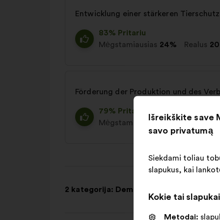
Entwicklung einer stärkeren Tierschutz
83% Pritariu
Mėgstamiausias
24%
Realus
2
Förderung der Produktion und des Ver
79% Pritariu
Išreikškite save
Mėgstamiausias
21%
Realus
19
savo privatumą
Siekdami toliau tobu
slapukus, kai lankot
2 kategorija: Demokratie in Europa
Kokie tai slapuka
Metodai:
slapuk