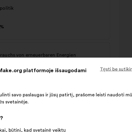
politik
0%
brauchs von erneuerbaren Energien
Tęsti be sutik
 Make.org platformoje išsaugodami
%
linti savo paslaugas ir jūsų patirtį, prašome leisti naudoti m
ės svetainėje.
i?
ai, būtini, kad svetainė veiktų