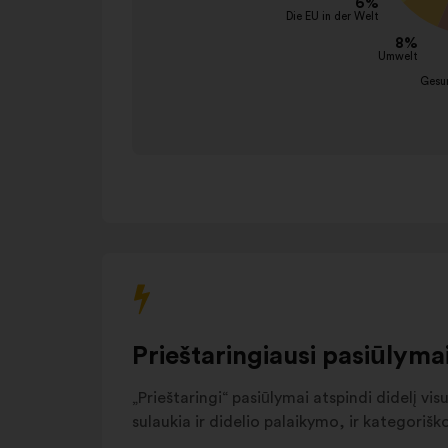
und Soziales
tabuliavimo
Bildungssystem
12%
klavišą.
Gesundheit
9%
Umwelt
8%
Die EU in der Welt
6%
Sicherheit
6%
Aufklärung und
5%
Transparenz
Energie und
5%
Ressourcen
Migration
5%
Sonstiges
17%
Prieštaringiausi pasiūlyma
„Prieštaringi“ pasiūlymai atspindi didelį vi
sulaukia ir didelio palaikymo, ir kategoriš