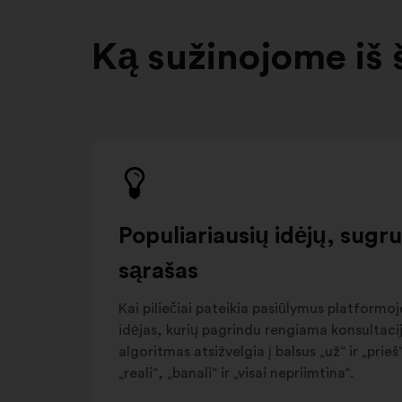
Ką sužinojome iš 
Populiariausių idėjų, sugr
sąrašas
Kai piliečiai pateikia pasiūlymus platformoje
idėjas, kurių pagrindu rengiama konsultacija
algoritmas atsižvelgia į balsus „už“ ir „pri
„reali“, „banali“ ir „visai nepriimtina“.