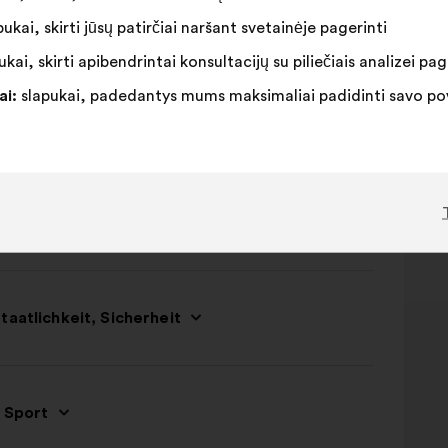
ukai, skirti jūsų patirčiai naršant svetainėje pagerinti
htigkeit und Beschäftigung
kai, skirti apibendrintai konsultacijų su piliečiais analizei pag
ai:
slapukai, padedantys mums maksimaliai padidinti savo pove
aatlichkeit, Sicherheit
d Sport