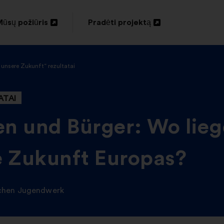
ūsų požiūris
Pradėti projektą
tverti
Atverti
naujame
naujame
 unsere Zukunft“ rezultatai
kirtuke
skirtuke
ATAI
n und Bürger: Wo lieg
ie Zukunft Europas?
chen Jugendwerk