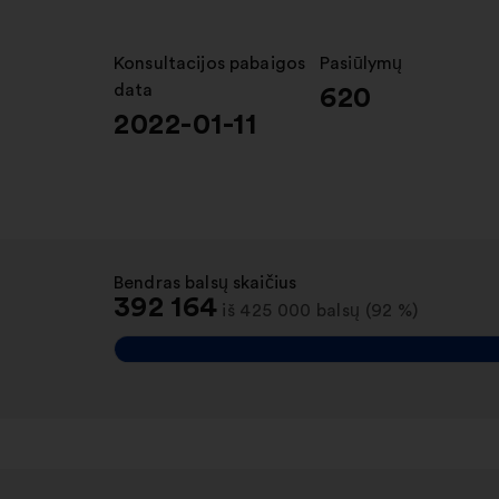
Konsultacijos pabaigos
:
Pasiūlymų
:
data
620
2022-01-11
Bendras balsų skaičius
:
392 164
iš 425 000 balsų (92 %)