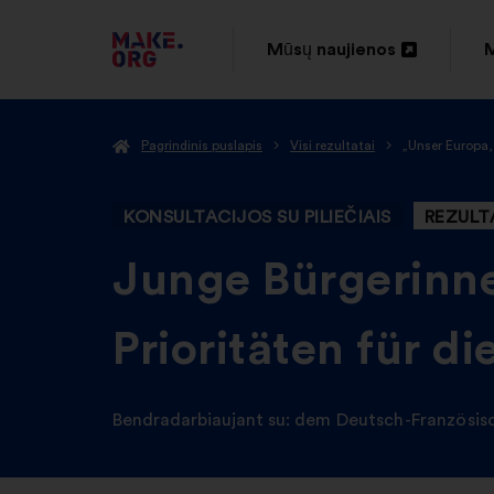
EITI
Mūsų naujienos
M
Atverti
A
Į
naujame
PAGRINDINĮ
Pagrindinis puslapis
Visi rezultatai
„Unser Europa,
skirtuke
s
MAKE.ORG
PUSLAPĮ
KONSULTACIJOS SU PILIEČIAIS
REZULT
-
Junge Bürgerinne
Prioritäten für d
Bendradarbiaujant su:
dem Deutsch-Französis