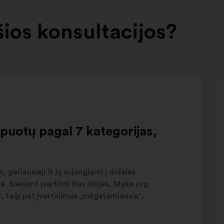
šios konsultacijos?
upuotų pagal 7 kategorijas,
, geriausieji iš jų sujungiami į dideles
. Siekiant įvertinti šias idėjas, Make.org
eš“, taip pat įvertinimus „mėgstamiausia“,