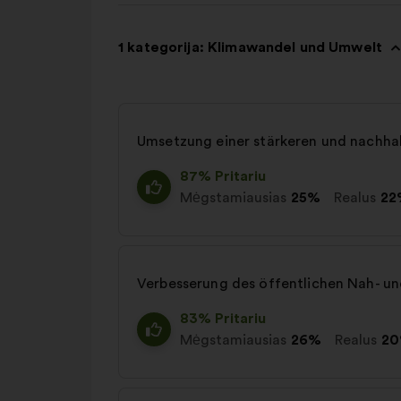
1 kategorija: Klimawandel und Umwelt
Umsetzung einer stärkeren und nachhal
87% Pritariu
Mėgstamiausias
25%
Realus
22
Verbesserung des öffentlichen Nah- und
83% Pritariu
Mėgstamiausias
26%
Realus
2