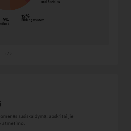
bestra
aufklä
sensibi
kommu
ändern
anpass
subven
1
/ 2
behalt
bewah
besteu
i
suomenės susiskaldymą: apskritai jie
ko atmetimo.