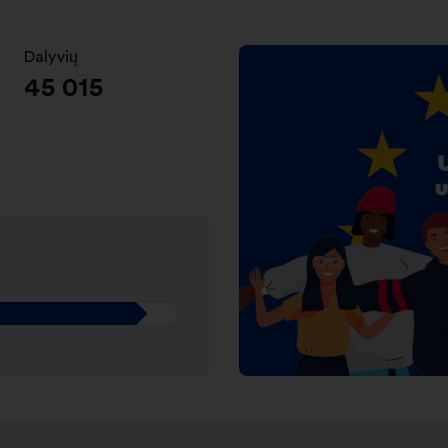
Dalyvių
:
45 015