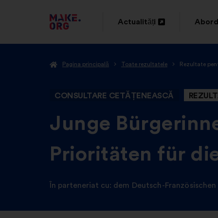
DIRECȚIONARE
Actualități
Abord
Deschidere
Desch
SPRE
într-
într-
PRIMA
Pagina principală
Toate rezultatele
Rezultate pen
o
o
PAGINĂ
filă
filă
A
CONSULTARE CETĂȚENEASCĂ
REZULT
nouă
nouă
SITE-
-
Junge Bürgerinne
ULUI
Prioritäten für d
MAKE.ORG
În parteneriat cu:
dem Deutsch-Französischen