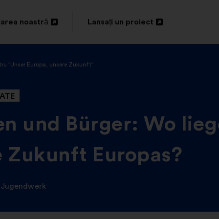
area noastră
Lansați un proiect
idere
Deschidere
într-
tru "Unser Europa, unsere Zukunft"
o
filă
ATE
nouă
n und Bürger: Wo lieg
ie Zukunft Europas?
 Jugendwerk