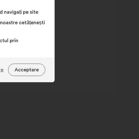
 navigați pe site
 noastre cetățenești
tul prin
re
Acceptare