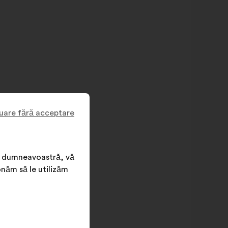
uare fără acceptare
nța dumneavoastră, vă
onăm să le utilizăm