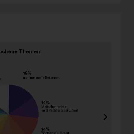
Elementul
ochene Themen
2
Gen
din
2
Nume
förder
entwic
einsch
abbau
abscha
verbie
bestra