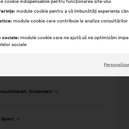
 cookie indispensabile pentru funcționarea site-ului
tigkeit und Beschäftigung
erințe:
module cookie pentru a vă îmbunătăți experiența când
stice:
module cookie care contribuie la analiza consultărilor
t
e sociale:
module cookie care ne ajută să ne optimizăm impac
lelor sociale
Personaliza
aatlichkeit, Sicherheit
d Sport