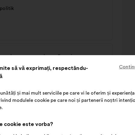
politik
brauchs von erneuerbaren Energien
Contin
ite să vă exprimați, respectându-
ă
unătăți și mai mult serviciile pe care vi le oferim și experie
ivind modulele cookie pe care noi și partenerii noștri intenți
e.
e cookie este vorba?