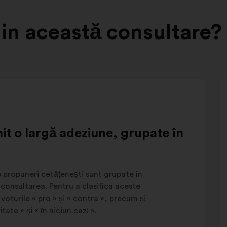
in această consultare?
nit o largă adeziune, grupate în
 propuneri cetățenești sunt grupate în
 consultarea. Pentru a clasifica aceste
voturile « pro » și « contra », precum și
itate » și « în niciun caz! ».