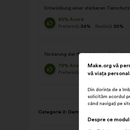
Entwicklung einer stärkeren Tierschutz
83% Acord
Preferință
24%
Realistă
20%
Förderung der Produktion und des Ver
Make.org vă perm
79% Acord
Preferință
21%
Realistă
19%
vă viața personal
Din dorința de a îmb
solicităm acordul pr
când navigați pe sit
Categorie 2: Demokratie in Europa
Despre ce modul