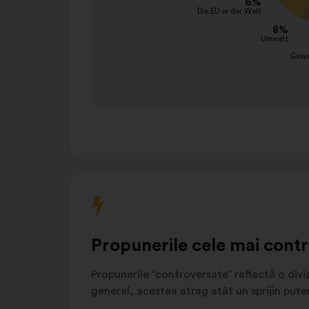
Bildungssystem
12%
interacționa
Gesundheit
9%
cu
Umwelt
8%
opțiunile
Die EU in der Welt
6%
multiple
de
Sicherheit
6%
mai
Aufklärung und
5%
jos.
Transparenz
Energie und
5%
Ressourcen
Migration
5%
Sonstiges
17%
Propunerile cele mai cont
Propunerile “controversate” reflectă o diviz
general, acestea atrag atât un sprijin puter