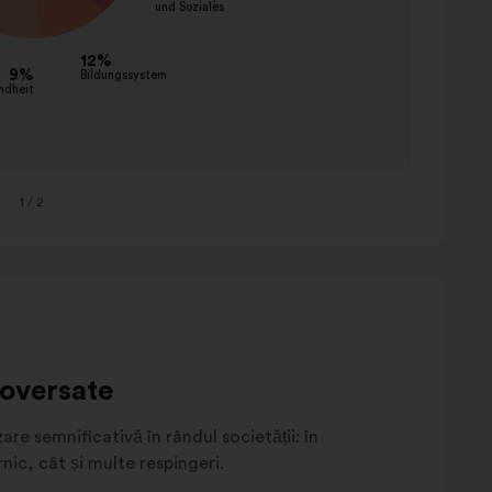
aufklä
sensibi
kommu
ändern
anpass
subven
behalt
1
/ 2
bewah
besteu
roversate
are semnificativă în rândul societății: în
nic, cât și multe respingeri.